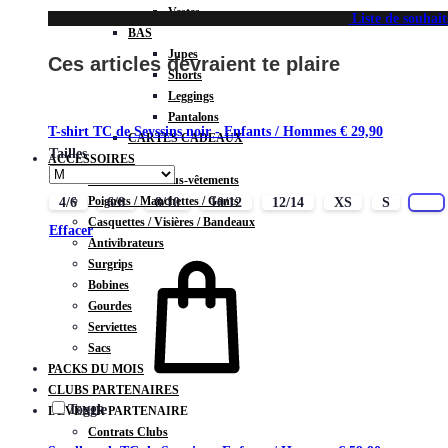
Vestes
Liste de souhait
BAS
Jupes
Ces articles devraient te plaire
Shorts
Leggings
Pantalons
T-shirt TC de Seyssins noir - Enfants / Hommes
€
29,90
CARTES CADEAUX
Tailles
ACCESSOIRES
Chaussettes / Sous-vêtements
Poignets / Manchettes / Gants
4/6
6/8
8/10
10/12
12/14
XS
S
M
Casquettes / Visières / Bandeaux
Effacer
Antivibrateurs
Surgrips
Bobines
Gourdes
Serviettes
Sacs
PACKS DU MOIS
CLUBS PARTENAIRES
Toggle
DEVENIR PARTENAIRE
Contrats Clubs