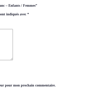
blanc – Enfants / Femmes”
sont indiqués avec
*
teur pour mon prochain commentaire.