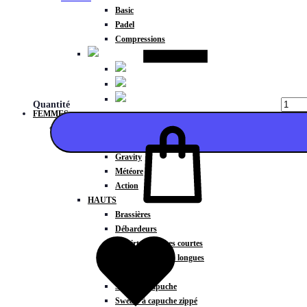
Basic
Padel
Compressions
Quantité
FEMMES
COLLECTIONS
Fitness
Gravity
Météore
Action
HAUTS
Ajouter
Brassières
Débardeurs
T-shirts manches courtes
T-shirts manches longues
Sweat-shirts
Sweats à capuche
Sweats à capuche zippé