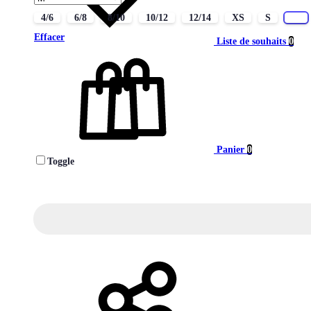
4/6
6/8
8/10
10/12
12/14
XS
S
M
Effacer
Liste de souhaits
0
Panier
0
Toggle