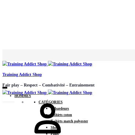
Training Addict Shop
Fair play – Respect – Combativité – Entrainement
HOMMES
CATÉGORIES
Débardeurs
T-shirts coton
T-shirts match polyester
Shorts
Polos