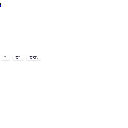
s
L
XL
XXL