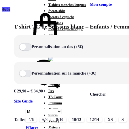
Mon compte
T-shirts manches longues
46%
Sweat-shirt
Sweats à capuche
Pantalons
T-shirt TC de Seyssins blanc – Enfants / Fem
Sweats à capuche zippé
Vestes
COLLECTIONS SPÉCIALES
Personnalisation au dos (+5€)
Panier
0
Personnalisation sur la manche (+3€)
COLLECTIONS
Prestige
Rex
€
29,90
–
€
34,90
Chercher
TA Court
Size Guide
Premium
Miami
Storm
Tailles
4/6
6/8
8/10
10/12
12/14
XS
S
Victory
Météore
Effacer