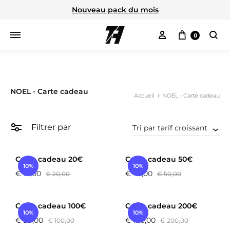
Nouveau pack du mois
Mon compte
Panier
0
Cherc
NOEL - Carte cadeau
Accueil
NOEL - Carte cadeau
Filtrer par
Tri par tarif croissant
Carte cadeau 20€
Carte cadeau 50€
10%
10%
€
18,00
€
45,00
€
20,00
€
50,00
Carte cadeau 100€
Carte cadeau 200€
10%
10%
€
90,00
€
180,00
€
100,00
€
200,00