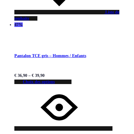
Liste de
souhaits
47%
Pantalon TCE gris – Hommes / Enfants
€
36,90
–
€
39,90
Choix des options