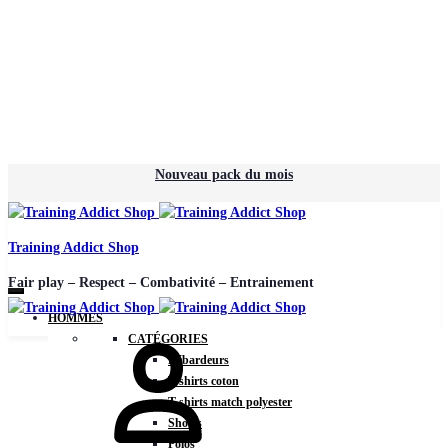
Nouveau pack du mois
Training Addict Shop
Fair play – Respect – Combativité – Entrainement
HOMMES
CATÉGORIES
Débardeurs
T-shirts coton
T-shirts match polyester
Shorts
Polos