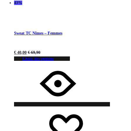
43%
Sweat TC Nîmes – Femmes
€
40,00
€
69,90
Choix des options