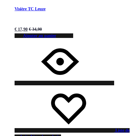
Visière TC Leuze
€
17,90
€
34,90
Ajouter au panier
Liste de