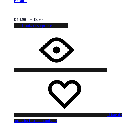
Enfants
€
14,90
–
€
19,90
Choix des options
Liste de
souhaits
Liste de souhaits