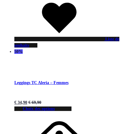
Liste de
souhaits
50%
Leggings TC Aleria – Femmes
€
34,90
€
69,90
Choix des options