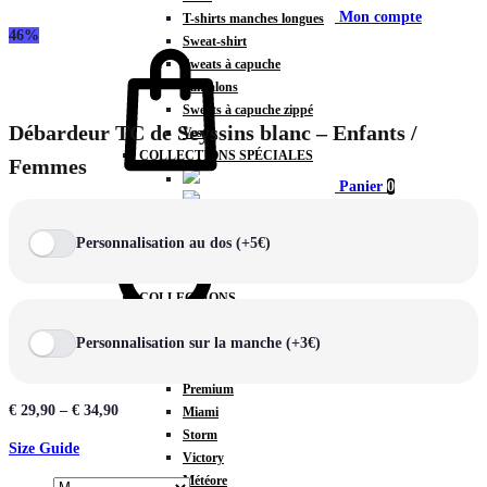
Mon compte
T-shirts manches longues
46%
Sweat-shirt
Sweats à capuche
Pantalons
Sweats à capuche zippé
Débardeur TC de Seyssins blanc – Enfants /
Vestes
COLLECTIONS SPÉCIALES
Femmes
Panier
0
Personnalisation au dos (+5€)
COLLECTIONS
Prestige
Personnalisation sur la manche (+3€)
Rex
Chercher
TA Court
Premium
€
29,90
–
€
34,90
Miami
Storm
Size Guide
Victory
Météore