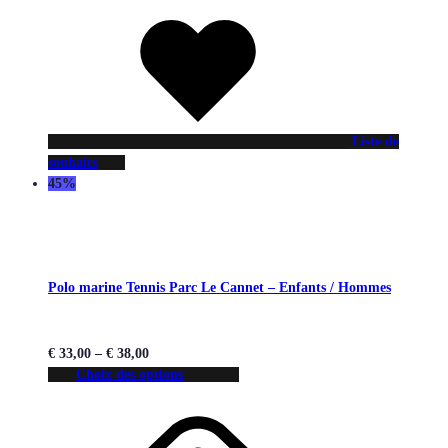
Liste de
souhaits
45%
Polo marine Tennis Parc Le Cannet – Enfants / Hommes
€
33,00
–
€
38,00
Choix des options