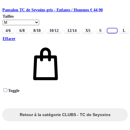
Pantalon TC de Seyssins gris - Enfants / Hommes
€
44,90
Tailles
4/6
6/8
8/10
10/12
12/14
XS
S
M
L
Effacer
Toggle
Retour à la catégorie CLUBS - TC de Seyssins