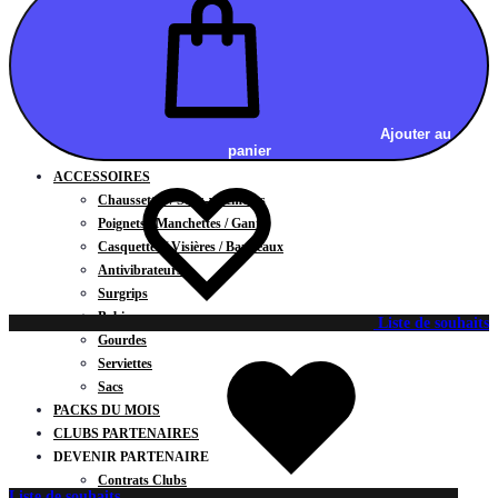
Vestes
BAS
Jupes
Shorts
Leggings
Pantalons
Ajouter au
panier
CARTES CADEAUX
ACCESSOIRES
Chaussettes / Sous-vêtements
Poignets / Manchettes / Gants
Casquettes / Visières / Bandeaux
Antivibrateurs
Surgrips
Bobines
Liste de souhaits
Gourdes
Serviettes
Sacs
PACKS DU MOIS
CLUBS PARTENAIRES
DEVENIR PARTENAIRE
Contrats Clubs
Liste de souhaits