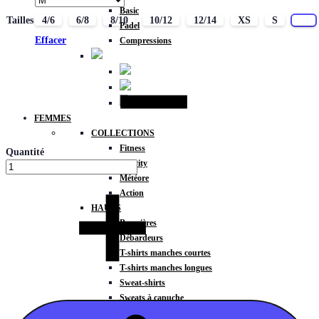
Basic
Tailles
4/6
6/8
8/10
10/12
12/14
XS
S
M
Padel
Effacer
Compressions
FEMMES
COLLECTIONS
Fitness
Quantité
Gravity
Météore
Action
HAUTS
Brassières
Débardeurs
T-shirts manches courtes
T-shirts manches longues
Sweat-shirts
Sweats à capuche
Sweats à capuche zippé