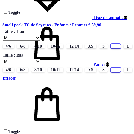
Toggle
Liste de souhaits
0
Small pack TC de Seyssins - Enfants / Femmes
€
59,90
Taille : Haut
4/6
6/8
8/10
10/12
12/14
XS
S
M
L
Taille : Bas
Panier
0
4/6
6/8
8/10
10/12
12/14
XS
S
M
L
Effacer
Toggle