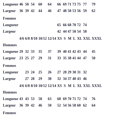
Longueur
46
50
54
60
64
66
69
71
73
75
77
79
Largeur
36
39
42
44
46
47
48
50
53
56
59
62
Femmes
Longueur
65
66
68
70
72
74
Largeur
42
44
47
50
54
58
4/6
6/8
8/10
10/12
12/14
XS
S
M
L
XL
XXL
XXXL
Hommes
Longueur
29
32
33
35
37
39
40
41
42
43
44
45
Largeur
23
25
27
29
31
33
35
38
41
44
47
50
Femmes
Longueur
23
24
25
26
27
28
29
30
31
32
Largeur
27
28
29
30
32
34
37
40
43
46
4/6
6/8
8/10
10/12
12/14
XS
S
M
L
XL
XXL
XXXL
Hommes
Longueur
43
43
53
58
63
68
69
70
71
72
74
76
Largeur
36
39
42
46
50
52
54
56
58
60
62
64
Femmes