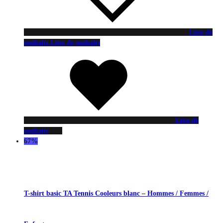
Liste de
souhaits
Liste de souhaits
Liste de
souhaits
67%
T-shirt basic TA Tennis Cooleurs blanc – Hommes / Femmes /