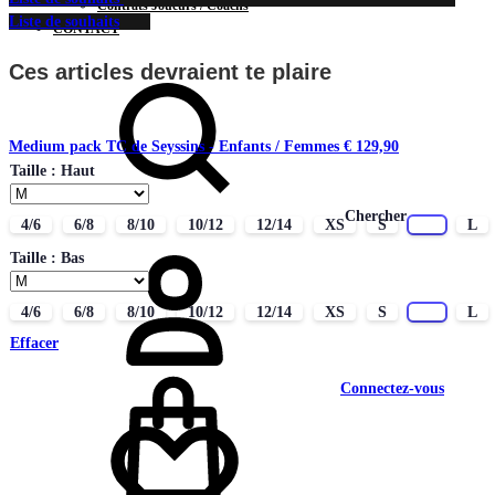
Contrats Joueurs / Coachs
Liste de souhaits
CONTACT
Ces articles devraient te plaire
Medium pack TC de Seyssins - Enfants / Femmes
€
129,90
Taille : Haut
Chercher
4/6
6/8
8/10
10/12
12/14
XS
S
M
L
Taille : Bas
4/6
6/8
8/10
10/12
12/14
XS
S
M
L
Effacer
Connectez-vous