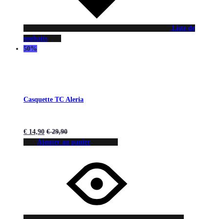
Liste de
souhaits
50%
Casquette TC Aleria
€
14,90
€
29,90
Ajouter au panier