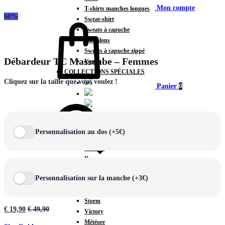
Mon compte
T-shirts manches longues
60%
Sweat-shirt
Sweats à capuche
Pantalons
Sweats à capuche zippé
Débardeur TC Masseube – Femmes
Vestes
COLLECTIONS SPÉCIALES
Cliquez sur la taille que vous voulez !
Panier
0
Personnalisation au dos (+5€)
COLLECTIONS
Prestige
Rex
Chercher
TA Court
Personnalisation sur la manche (+3€)
Premium
Miami
Storm
€
19,90
€
49,90
Victory
Météore