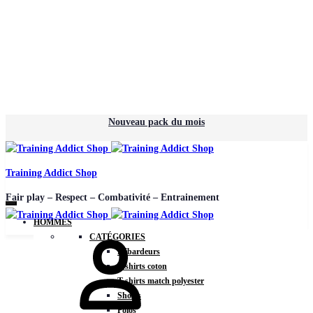
Nouveau pack du mois
Training Addict Shop
Fair play – Respect – Combativité – Entrainement
HOMMES
CATÉGORIES
Débardeurs
T-shirts coton
T-shirts match polyester
Shorts
Polos