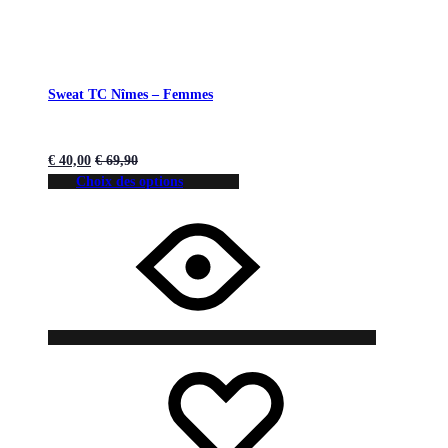
Sweat TC Nîmes – Femmes
€
40,00
€
69,90
Choix des options