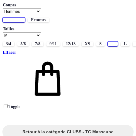
Coupes
Hommes
Femmes
Tailles
3/4
5/6
7/8
9/11
12/13
XS
S
M
L
Effacer
Toggle
Retour à la catégorie CLUBS - TC Masseube