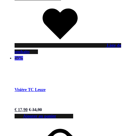
Liste de
souhaits
49%
Visière TC Leuze
€
17,90
€
34,90
Ajouter au panier