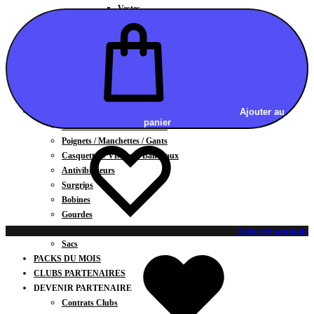
Vestes
BAS
Jupes
Shorts
Leggings
Pantalons
CARTES CADEAUX
ACCESSOIRES
Ajouter au
panier
Chaussettes / Sous-vêtements
Poignets / Manchettes / Gants
Casquettes / Visières / Bandeaux
Antivibrateurs
Surgrips
Bobines
Gourdes
Serviettes
Liste de souhaits
Sacs
PACKS DU MOIS
CLUBS PARTENAIRES
DEVENIR PARTENAIRE
Contrats Clubs