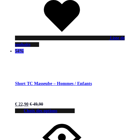
Liste de
souhaits
54%
Short TC Masseube – Hommes / Enfants
€
22,90
€
49,90
Choix des options