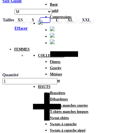
Size Guide
Basic
Padel
Compressions
Tailles
XS
S
M
L
XL
XXL
Effacer
FEMMES
COLLECTIONS
Fitness
Gravity
Météore
Quantité
Action
HAUTS
Brassières
Débardeurs
T-shirts manches courtes
T-shirts manches longues
Sweat-shirts
Sweats à capuche
Sweats à capuche zippé