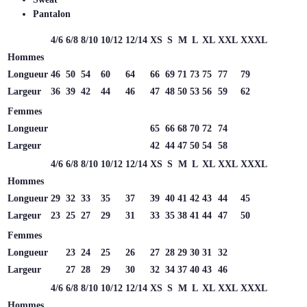
Pantalon
4/6
6/8
8/10
10/12
12/14
XS
S
M
L
XL
XXL
XXXL
Hommes
Longueur
46
50
54
60
64
66
69
71
73
75
77
79
Largeur
36
39
42
44
46
47
48
50
53
56
59
62
Femmes
Longueur
65
66
68
70
72
74
Largeur
42
44
47
50
54
58
4/6
6/8
8/10
10/12
12/14
XS
S
M
L
XL
XXL
XXXL
Hommes
Longueur
29
32
33
35
37
39
40
41
42
43
44
45
Largeur
23
25
27
29
31
33
35
38
41
44
47
50
Femmes
Longueur
23
24
25
26
27
28
29
30
31
32
Largeur
27
28
29
30
32
34
37
40
43
46
4/6
6/8
8/10
10/12
12/14
XS
S
M
L
XL
XXL
XXXL
Hommes