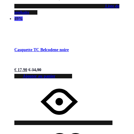
Liste de
souhaits
49%
Casquette TC Belcodene noire
€
17,90
€
34,90
Ajouter au panier