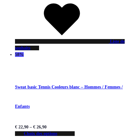
Liste de
souhaits
58%
Sweat basic Tennis Cooleurs blanc – Hommes / Femmes /
Enfants
€
22,90
–
€
26,90
Choix des options