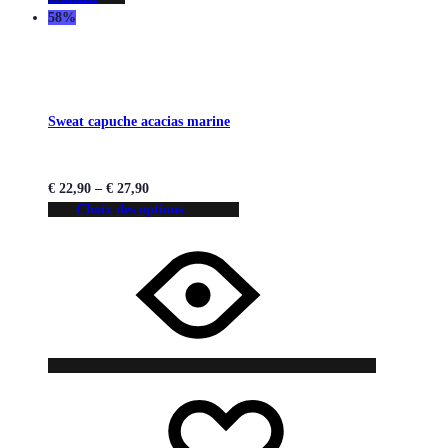
58%
Sweat capuche acacias marine
€
22,90
–
€
27,90
Choix des options