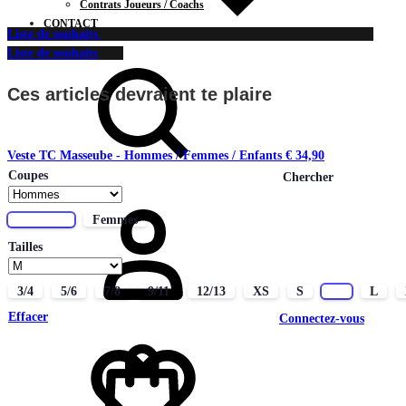
Contrats Joueurs / Coachs
CONTACT
Liste de souhaits
Liste de souhaits
Ces articles devraient te plaire
Veste TC Masseube - Hommes / Femmes / Enfants
€
34,90
Coupes
Chercher
Hommes
Femmes
Tailles
3/4
5/6
7/8
9/11
12/13
XS
S
M
L
Effacer
Connectez-vous