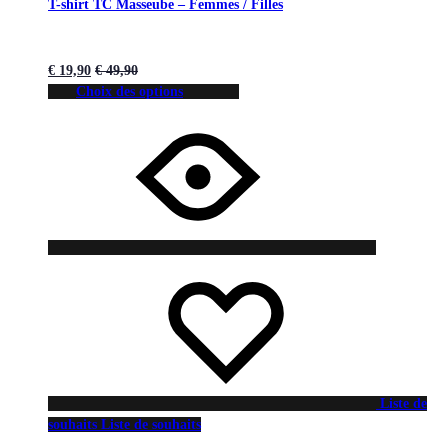
T-shirt TC Masseube – Femmes / Filles
€
19,90
€
49,90
Choix des options
Liste de
souhaits
Liste de souhaits