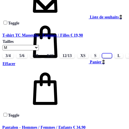
Liste de souhaits
0
Toggle
T-shirt TC Masseube - Femmes / Filles
€
19,90
Tailles
3/4
5/6
7/8
9/11
12/13
XS
S
M
L
Panier
0
Effacer
Toggle
Pantalon - Hommes / Femmes / Enfants
€
34,90