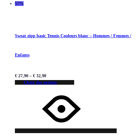
57%
Sweat zipp basic Tennis Cooleurs blanc – Hommes / Femmes /
Enfants
€
27,90
–
€
32,90
Choix des options