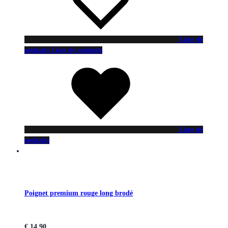
Liste de
souhaits
Liste de souhaits
Liste de
souhaits
Poignet premium rouge long brodé
€
14,90