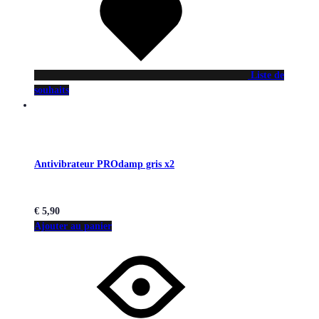
Liste de
souhaits
Antivibrateur PROdamp gris x2
€
5,90
Ajouter au panier