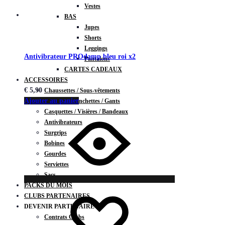
Vestes
BAS
Jupes
Shorts
Leggings
Antivibrateur PROdamp bleu roi x2
Pantalons
CARTES CADEAUX
ACCESSOIRES
€
5,90
Chaussettes / Sous-vêtements
Ajouter au panier
Poignets / Manchettes / Gants
Casquettes / Visières / Bandeaux
Antivibrateurs
Surgrips
Bobines
Gourdes
Serviettes
Sacs
PACKS DU MOIS
CLUBS PARTENAIRES
DEVENIR PARTENAIRE
Contrats Clubs