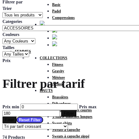
Filtrer par
Basic
Trier
Padel
Compressions
Categories
Couleurs
Tailles
FEMMES
COLLECTIONS
Prix
Fitness
Gravity
Météore
Filtrer par tarif
Action
HAUTS
Brassières
Débardeurs
Prix min
Prix max
T-shirts manches courtes
Filtrer
T-shirts manches longues
Filter
Reset Filter
Sweat-shirts
Sweats à capuche
Sweats à capuche zippé
74 Products