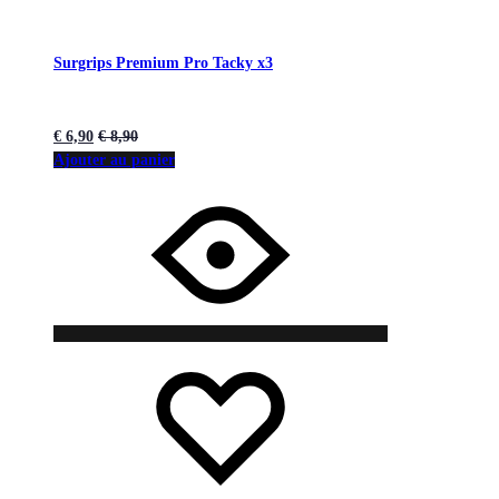
Surgrips Premium Pro Tacky x3
€
6,90
€
8,90
Ajouter au panier