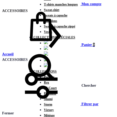
Mon compte
T-shirts manches longues
Sweat-shirt
ACCESSOIRES
Sweats à capuche
Pantalons
Sweats à capuche zippé
Vestes
COLLECTIONS SPÉCIALES
Panier
0
Accueil
ACCESSOIRES
COLLECTIONS
Prestige
Rex
Chercher
TA Court
Premium
Miami
Filtrer par
Storm
Victory
Fermer
Météore