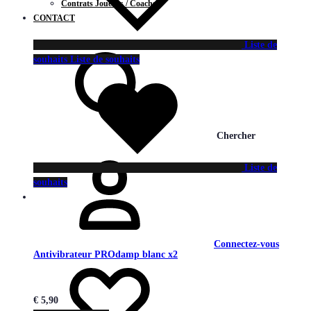
Contrats Joueurs / Coachs
CONTACT
Liste de
souhaits
Liste de souhaits
Chercher
Liste de
souhaits
Connectez-vous
Antivibrateur PROdamp blanc x2
€
5,90