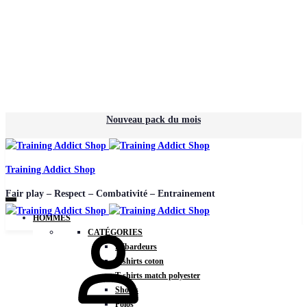
Nouveau pack du mois
Training Addict Shop
Fair play – Respect – Combativité – Entrainement
HOMMES
CATÉGORIES
Débardeurs
T-shirts coton
T-shirts match polyester
Shorts
Polos