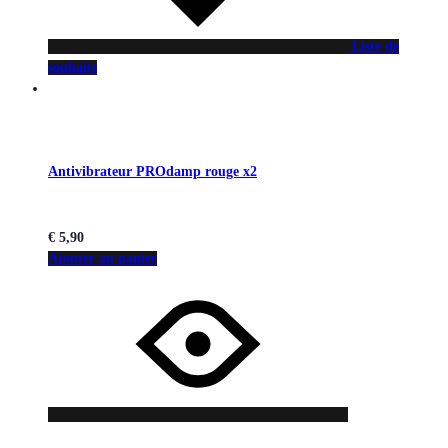
Liste de
souhaits
Antivibrateur PROdamp rouge x2
€
5,90
Ajouter au panier