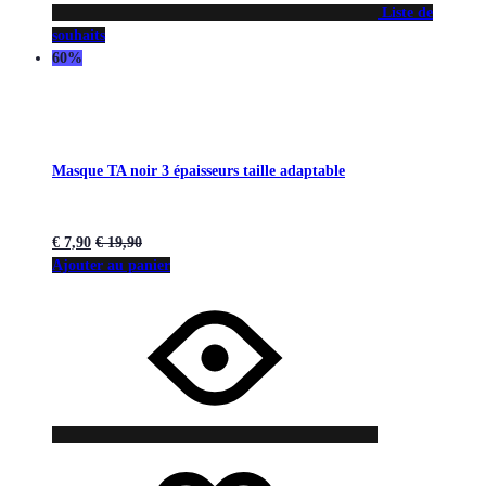
Liste de
souhaits
60%
Masque TA noir 3 épaisseurs taille adaptable
€
7,90
€
19,90
Ajouter au panier