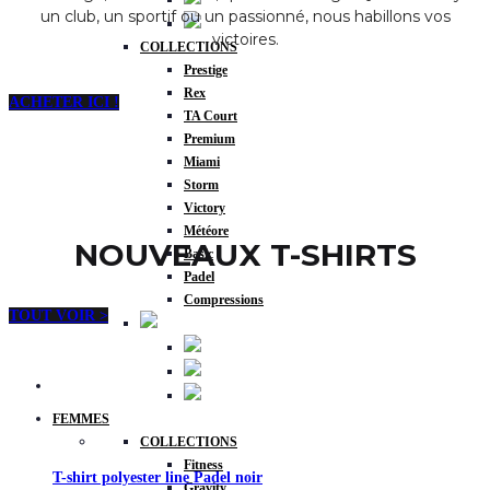
un club, un sportif ou un passionné, nous habillons vos
victoires.
COLLECTIONS
Prestige
Rex
ACHETER ICI !
TA Court
Premium
Miami
Storm
Victory
Météore
NOUVEAUX T-SHIRTS
Basic
Padel
Compressions
TOUT VOIR >
FEMMES
COLLECTIONS
Fitness
T-shirt polyester line Padel noir
Gravity