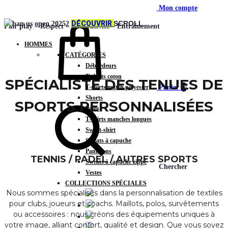
Mon compte
DÉCOUVRIR
SCROLL
Fair play – Respect – Combativité – Entrainement
HOMMES
CATÉGORIES
Débardeurs
T-shirts coton
SPÉCIALISTE DES TENUES DE
0
Panier
T-shirts match polyester
Shorts
SPORTS PERSONNALISÉES
Polos
T-shirts manches longues
Sweat-shirt
Sweats à capuche
Pantalons
TENNIS / PADEL / AUTRES SPORTS
Sweats à capuche zippé
Chercher
Vestes
COLLECTIONS SPÉCIALES
Nous sommes spécialisés dans la personnalisation de textiles
pour clubs, joueurs et coachs. Maillots, polos, survêtements
ou accessoires : nous créons des équipements uniques à
votre image, alliant confort, qualité et design. Que vous soyez