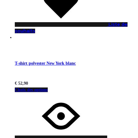
Liste de
souhaits
T-shirt polyester New York blanc
€
52,90
Choix des options