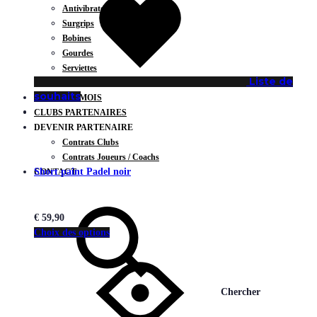
Antivibrateurs
Surgrips
Bobines
Gourdes
Serviettes
Liste de
Sacs
souhaits
PACKS DU MOIS
CLUBS PARTENAIRES
DEVENIR PARTENAIRE
Contrats Clubs
Contrats Joueurs / Coachs
Short paint Padel noir
CONTACT
€
59,90
Choix des options
Chercher