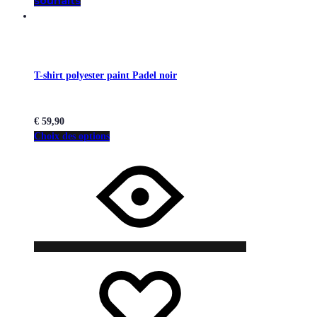
souhaits
T-shirt polyester paint Padel noir
€
59,90
Choix des options