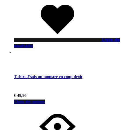
Liste de
souhaits
T-shirt J’suis un monstre en coup droit
€
49,90
Choix des options