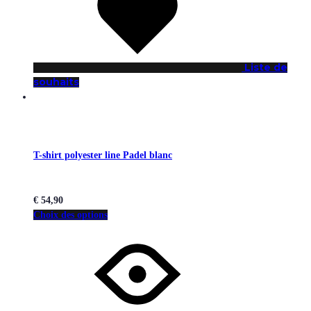
Liste de
souhaits
T-shirt polyester line Padel blanc
€
54,90
Choix des options