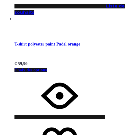
Liste de
souhaits
T-shirt polyester paint Padel orange
€
59,90
Choix des options