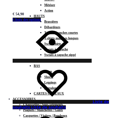
Météore
Action
€
54,90
HAUTS
Choix des options
Brassières
Débardeurs
T-shirts manches courtes
T-shirts manches longues
Sweat-shirts
Sweats à capuche
Sweats à capuche zippé
Vestes
BAS
Jupes
Shorts
Leggings
Pantalons
CARTES CADEAUX
ACCESSOIRES
Liste de
Chaussettes / Sous-vêtements
souhaits
Liste de souhaits
Poignets / Manchettes / Gants
Casquettes / Visières / Bandeaux