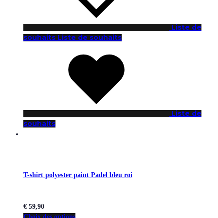
Liste de
souhaits
Liste de souhaits
Liste de
souhaits
T-shirt polyester paint Padel bleu roi
€
59,90
Choix des options