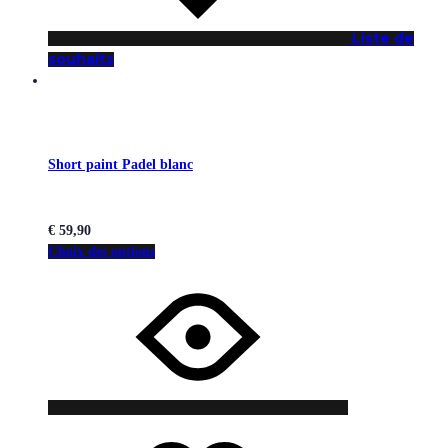
Liste de
souhaits
Short paint Padel blanc
€
59,90
Choix des options