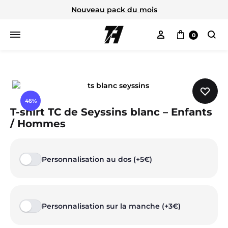
Nouveau pack du mois
Mon compte
Panier
0
Cherc
46%
T-shirt TC de Seyssins blanc – Enfants
/ Hommes
Personnalisation au dos (+5€)
Personnalisation sur la manche (+3€)