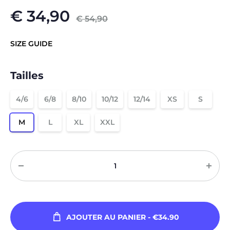
€
34,90
€
54,90
SIZE GUIDE
Tailles
4/6
6/8
8/10
10/12
12/14
XS
S
M
L
XL
XXL
Quantité
AJOUTER AU PANIER
- €34.90