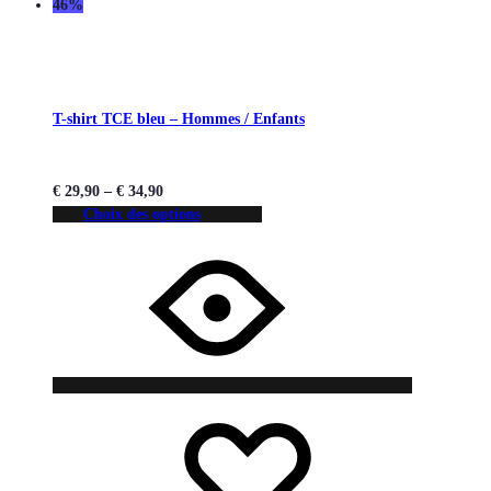
46%
T-shirt TCE bleu – Hommes / Enfants
€
29,90
–
€
34,90
Choix des options