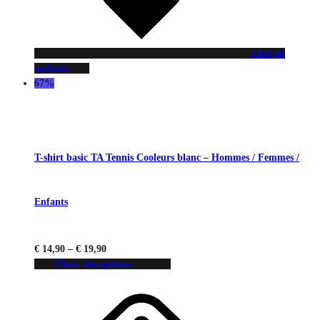
Liste de
souhaits
67%
T-shirt basic TA Tennis Cooleurs blanc – Hommes / Femmes /
Enfants
€
14,90
–
€
19,90
Choix des options