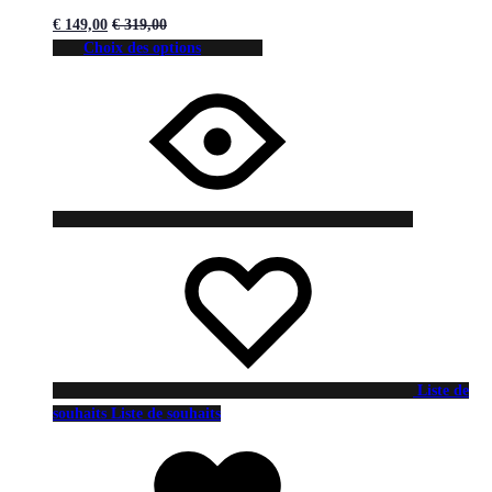
€
149,00
€
319,00
Choix des options
Liste de
souhaits
Liste de souhaits