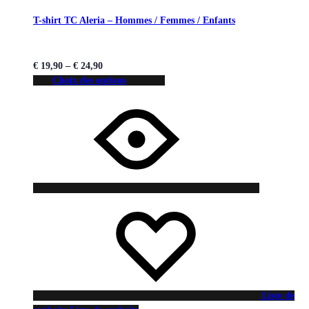
T-shirt TC Aleria – Hommes / Femmes / Enfants
€
19,90
–
€
24,90
Choix des options
Liste de