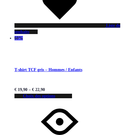
Liste de
souhaits
60%
T-shirt TCF gris – Hommes / Enfants
€
19,90
–
€
22,90
Choix des options