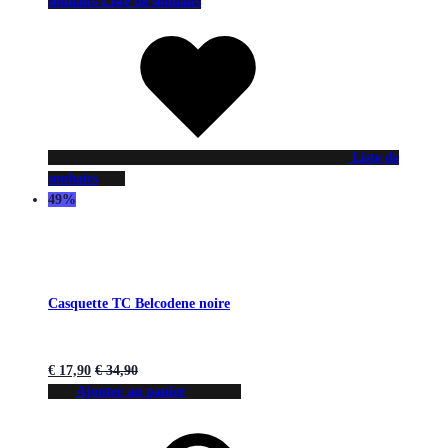
souhaits
Liste de souhaits
Liste de
souhaits
49%
Casquette TC Belcodene noire
€
17,90
€
34,90
Ajouter au panier