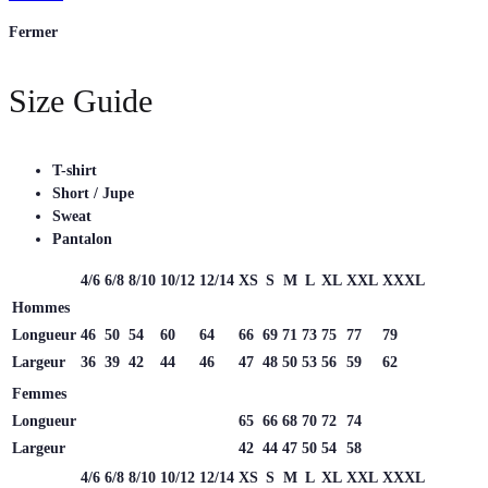
Fermer
Size Guide
T-shirt
Short / Jupe
Sweat
Pantalon
4/6
6/8
8/10
10/12
12/14
XS
S
M
L
XL
XXL
XXXL
Hommes
Longueur
46
50
54
60
64
66
69
71
73
75
77
79
Largeur
36
39
42
44
46
47
48
50
53
56
59
62
Femmes
Longueur
65
66
68
70
72
74
Largeur
42
44
47
50
54
58
4/6
6/8
8/10
10/12
12/14
XS
S
M
L
XL
XXL
XXXL