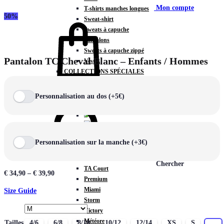
Mon compte
T-shirts manches longues
50%
Sweat-shirt
Sweats à capuche
Pantalons
Sweats à capuche zippé
Pantalon TC Cheval Blanc – Enfants / Hommes
Vestes
COLLECTIONS SPÉCIALES
Panier
0
Personnalisation au dos (+5€)
COLLECTIONS
Personnalisation sur la manche (+3€)
Prestige
Rex
Chercher
TA Court
€
34,90
–
€
39,90
Premium
Miami
Size Guide
Storm
Victory
Météore
Tailles
4/6
6/8
8/10
10/12
12/14
XS
S
M