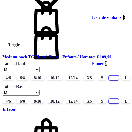
Liste de souhaits
0
Toggle
Medium pack TC Cheval Blanc - Enfants / Hommes
€
109,90
Panier
0
Taille : Haut
4/6
6/8
8/10
10/12
12/14
XS
S
M
L
Taille : Bas
4/6
6/8
8/10
10/12
12/14
XS
S
M
L
Effacer