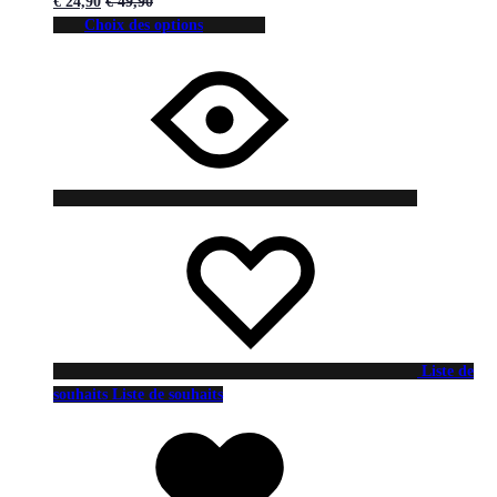
€
24,90
€
49,90
Choix des options
Liste de
souhaits
Liste de souhaits