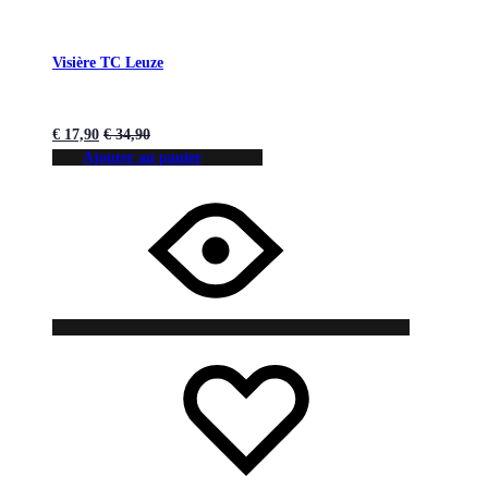
Visière TC Leuze
€
17,90
€
34,90
Ajouter au panier