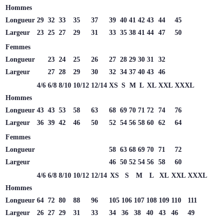
Hommes
Longueur
29
32
33
35
37
39
40
41
42
43
44
45
Largeur
23
25
27
29
31
33
35
38
41
44
47
50
Femmes
Longueur
23
24
25
26
27
28
29
30
31
32
Largeur
27
28
29
30
32
34
37
40
43
46
4/6
6/8
8/10
10/12
12/14
XS
S
M
L
XL
XXL
XXXL
Hommes
Longueur
43
43
53
58
63
68
69
70
71
72
74
76
Largeur
36
39
42
46
50
52
54
56
58
60
62
64
Femmes
Longueur
58
63
68
69
70
71
72
Largeur
46
50
52
54
56
58
60
4/6
6/8
8/10
10/12
12/14
XS
S
M
L
XL
XXL
XXXL
Hommes
Longueur
64
72
80
88
96
105
106
107
108
109
110
111
Largeur
26
27
29
31
33
34
36
38
40
43
46
49