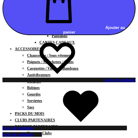
Vestes
BAS
Jupes
Shorts
Ajouter au
Leggings
panier
Pantalons
CARTES CADEAUX
ACCESSOIRES
Chaussettes / Sous-vêtements
Poignets / Manchettes / Gants
Casquettes / Visières / Bandeaux
Antivibrateurs
Liste de souhaits
Surgrips
Bobines
Gourdes
Serviettes
Sacs
PACKS DU MOIS
CLUBS PARTENAIRES
DEVENIR PARTENAIRE
Liste de souhaits
Contrats Clubs
Liste de souhaits