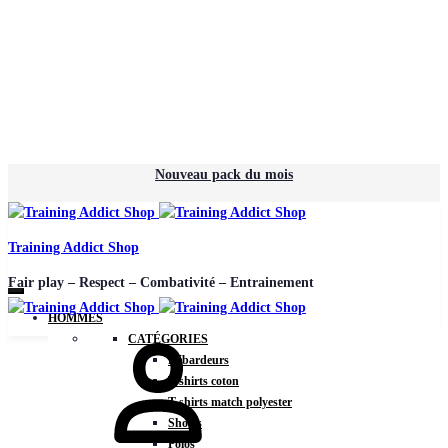
Nouveau pack du mois
Training Addict Shop
Fair play – Respect – Combativité – Entrainement
HOMMES
CATÉGORIES
Débardeurs
T-shirts coton
T-shirts match polyester
Shorts
Polos