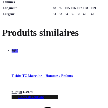
Femmes
Longueur
88
96
105
106
107
108
109
Largeur
31
33
34
36
38
40
42
Produits similaires
60%
T-shirt TC Masseube – Hommes / Enfants
€
19,90
€
49,90
Choix des options