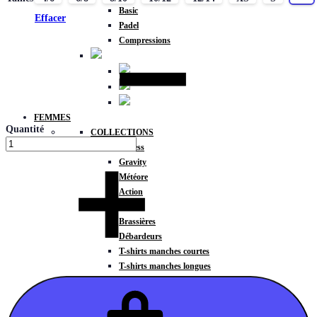
Basic
Effacer
Padel
Compressions
FEMMES
Quantité
COLLECTIONS
Fitness
Gravity
Météore
Action
HAUTS
Brassières
Débardeurs
T-shirts manches courtes
T-shirts manches longues
Sweat-shirts
Sweats à capuche
Sweats à capuche zippé