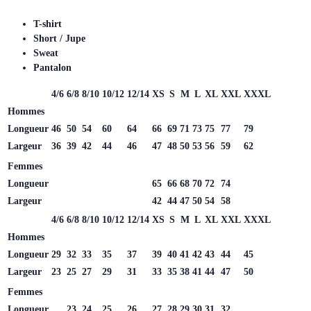
T-shirt
Short / Jupe
Sweat
Pantalon
4/6
6/8
8/10
10/12
12/14
XS
S
M
L
XL
XXL
XXXL
Hommes
Longueur
46
50
54
60
64
66
69
71
73
75
77
79
Largeur
36
39
42
44
46
47
48
50
53
56
59
62
Femmes
Longueur
65
66
68
70
72
74
Largeur
42
44
47
50
54
58
4/6
6/8
8/10
10/12
12/14
XS
S
M
L
XL
XXL
XXXL
Hommes
Longueur
29
32
33
35
37
39
40
41
42
43
44
45
Largeur
23
25
27
29
31
33
35
38
41
44
47
50
Femmes
Longueur
23
24
25
26
27
28
29
30
31
32