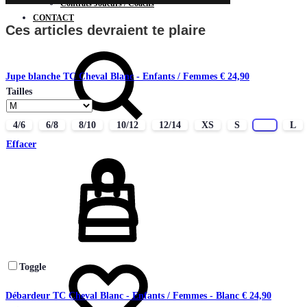
Contrats Joueurs / Coachs
CONTACT
Ces articles devraient te plaire
Chercher
Jupe blanche TC Cheval Blanc - Enfants / Femmes
€
24,90
Tailles
4/6
6/8
8/10
10/12
12/14
XS
S
M
L
Effacer
Connectez-
vous
Liste
Toggle
de
souhaits
Débardeur TC Cheval Blanc - Enfants / Femmes - Blanc
€
24,90