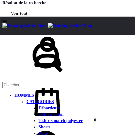
Résultat de la recherche
Voir tout
Mon
Chercher
compte
Panier
HOMMES
CATÉGORIES
Débardeurs
T-shirts coton
0
T-shirts match polyester
Chercher
Shorts
Polos