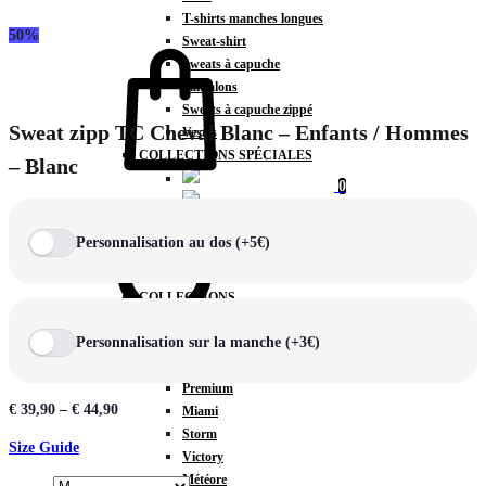
T-shirts manches longues
50%
Panier
Sweat-shirt
Sweats à capuche
Pantalons
Sweats à capuche zippé
Sweat zipp TC Cheval Blanc – Enfants / Hommes
Vestes
COLLECTIONS SPÉCIALES
– Blanc
0
Chercher
Personnalisation au dos (+5€)
COLLECTIONS
Prestige
Personnalisation sur la manche (+3€)
Rex
TA Court
Premium
€
39,90
–
€
44,90
Miami
Storm
Size Guide
Victory
Météore