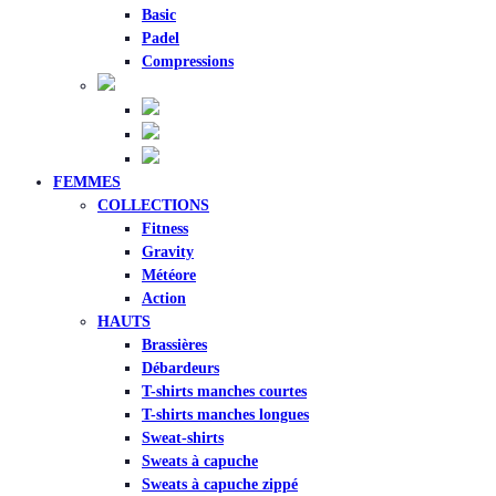
Basic
Padel
Compressions
FEMMES
COLLECTIONS
Fitness
Gravity
Météore
Action
HAUTS
Brassières
Débardeurs
T-shirts manches courtes
T-shirts manches longues
Sweat-shirts
Sweats à capuche
Sweats à capuche zippé