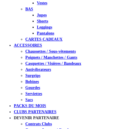
Vestes
BAS
Jupes
Shorts
Leggings
Pantalons
CARTES CADEAUX
ACCESSOIRES
Chaussettes / Sous-vêtements
Poignets / Manchettes / Gants
Casquettes / Visières / Bandeaux
Antivibrateurs
Surgrips
Bobines
Gourdes
Serviettes
Sacs
PACKS DU MOIS
CLUBS PARTENAIRES
DEVENIR PARTENAIRE
Contrats Clubs