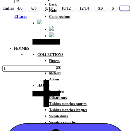
Basic
Tailles
4/6
6/8
8/10
10/12
12/14
XS
S
M
Padel
Effacer
Compressions
Quantité
FEMMES
COLLECTIONS
Fitness
Gravity
Météore
Action
HAUTS
Brassières
Débardeurs
T-shirts manches courtes
T-shirts manches longues
Sweat-shirts
Sweats à capuche
Sweats à capuche zippé