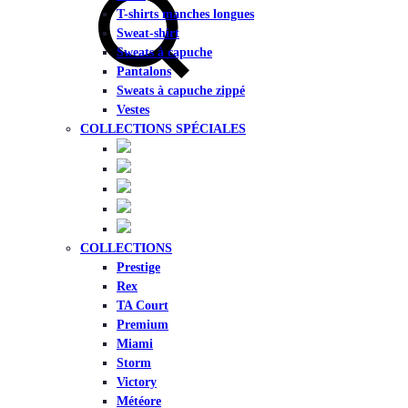
T-shirts manches longues
Sweat-shirt
Sweats à capuche
Pantalons
Sweats à capuche zippé
Vestes
COLLECTIONS SPÉCIALES
COLLECTIONS
Prestige
Rex
TA Court
Premium
Miami
Storm
Victory
Météore