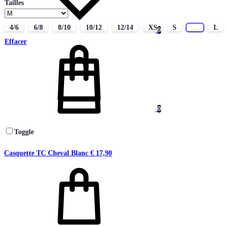
Tailles
4/6
6/8
8/10
10/12
12/14
XS
S
M
L
0
Panier
Effacer
0
Toggle
Casquette TC Cheval Blanc
€
17,90