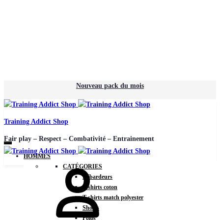
Nouveau pack du mois
Training Addict Shop
Fair play – Respect – Combativité – Entrainement
HOMMES
Mon
CATÉGORIES
compte
Débardeurs
T-shirts coton
T-shirts match polyester
Shorts
Polos