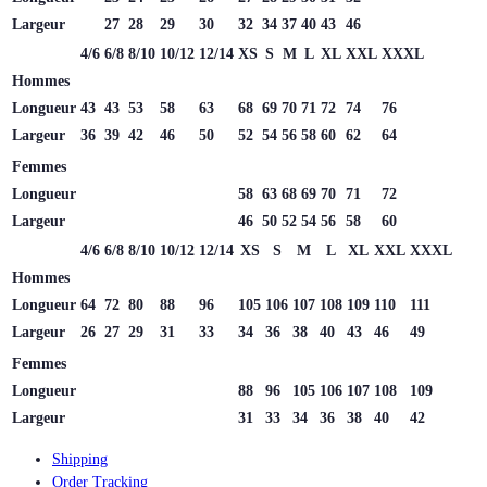
Largeur
27
28
29
30
32
34
37
40
43
46
4/6
6/8
8/10
10/12
12/14
XS
S
M
L
XL
XXL
XXXL
Hommes
Longueur
43
43
53
58
63
68
69
70
71
72
74
76
Largeur
36
39
42
46
50
52
54
56
58
60
62
64
Femmes
Longueur
58
63
68
69
70
71
72
Largeur
46
50
52
54
56
58
60
4/6
6/8
8/10
10/12
12/14
XS
S
M
L
XL
XXL
XXXL
Hommes
Longueur
64
72
80
88
96
105
106
107
108
109
110
111
Largeur
26
27
29
31
33
34
36
38
40
43
46
49
Femmes
Longueur
88
96
105
106
107
108
109
Largeur
31
33
34
36
38
40
42
Shipping
Order Tracking