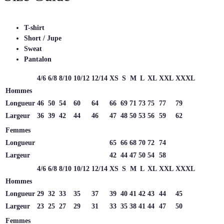
T-shirt
Short / Jupe
Sweat
Pantalon
4/6
6/8
8/10
10/12
12/14
XS
S
M
L
XL
XXL
XXXL
Hommes
Longueur
46
50
54
60
64
66
69
71
73
75
77
79
Largeur
36
39
42
44
46
47
48
50
53
56
59
62
Femmes
Longueur
65
66
68
70
72
74
Largeur
42
44
47
50
54
58
4/6
6/8
8/10
10/12
12/14
XS
S
M
L
XL
XXL
XXXL
Hommes
Longueur
29
32
33
35
37
39
40
41
42
43
44
45
Largeur
23
25
27
29
31
33
35
38
41
44
47
50
Femmes