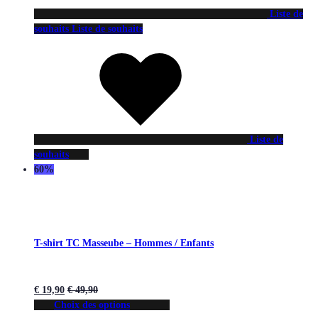
Liste de
souhaits
Liste de souhaits
Liste de
souhaits
60%
T-shirt TC Masseube – Hommes / Enfants
€
19,90
€
49,90
Choix des options