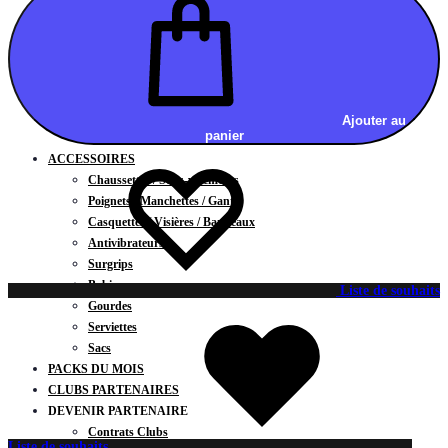
Vestes
BAS
Jupes
Shorts
Leggings
Pantalons
Ajouter au
panier
CARTES CADEAUX
ACCESSOIRES
Chaussettes / Sous-vêtements
Poignets / Manchettes / Gants
Casquettes / Visières / Bandeaux
Antivibrateurs
Surgrips
Bobines
Liste de souhaits
Gourdes
Serviettes
Sacs
PACKS DU MOIS
CLUBS PARTENAIRES
DEVENIR PARTENAIRE
Contrats Clubs
Liste de souhaits