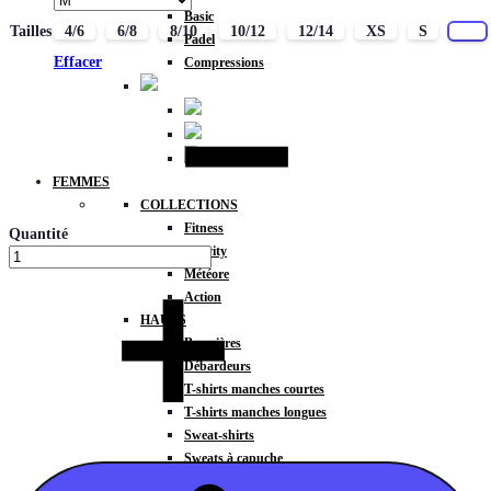
Basic
Tailles
4/6
6/8
8/10
10/12
12/14
XS
S
M
Padel
Effacer
Compressions
FEMMES
COLLECTIONS
Fitness
Quantité
Gravity
Météore
Action
HAUTS
Brassières
Débardeurs
T-shirts manches courtes
T-shirts manches longues
Sweat-shirts
Sweats à capuche
Sweats à capuche zippé