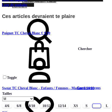
Contrats Joueurs / Coachs
Liste de souhaits
CONTACT
Ces articles devraient te plaire
Poignet TC Cheval Blanc
€
9,90
Chercher
Toggle
Connectez-vous
Sweat TC Cheval Blanc - Enfants / Femmes - Marine
€
34,90
Tailles
4/6
6/8
8/10
10/12
12/14
XS
S
M
L