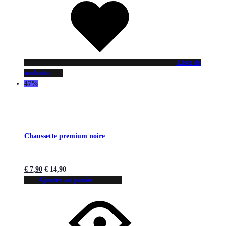
Liste de
souhaits
47%
Chaussette premium noire
€
7,90
€
14,90
Ajouter au panier