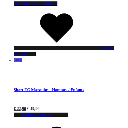
souhaits
Liste de souhaits
Liste de
souhaits
54%
Short TC Masseube – Hommes / Enfants
€
22,90
€
49,90
Choix des options