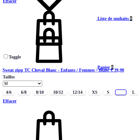
Effacer
Liste de souhaits
0
Toggle
Panier
0
Sweat zipp TC Cheval Blanc - Enfants / Femmes - Blanc
€
39,90
Tailles
4/6
6/8
8/10
10/12
12/14
XS
S
M
L
Effacer