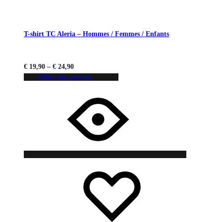
T-shirt TC Aleria – Hommes / Femmes / Enfants
€
19,90
–
€
24,90
Choix des options