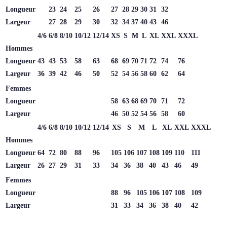
Longueur
23
24
25
26
27
28
29
30
31
32
Largeur
27
28
29
30
32
34
37
40
43
46
4/6
6/8
8/10
10/12
12/14
XS
S
M
L
XL
XXL
XXXL
Hommes
Longueur
43
43
53
58
63
68
69
70
71
72
74
76
Largeur
36
39
42
46
50
52
54
56
58
60
62
64
Femmes
Longueur
58
63
68
69
70
71
72
Largeur
46
50
52
54
56
58
60
4/6
6/8
8/10
10/12
12/14
XS
S
M
L
XL
XXL
XXXL
Hommes
Longueur
64
72
80
88
96
105
106
107
108
109
110
111
Largeur
26
27
29
31
33
34
36
38
40
43
46
49
Femmes
Longueur
88
96
105
106
107
108
109
Largeur
31
33
34
36
38
40
42