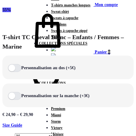
Mon compte
T-shirts manches longues
55%
Sweat-shirt
Sweats à capuche
Pantalons
Sweats à capuche zippé
T-shirt TC Cheval Blanc – Enfants / Femmes –
Vestes
COLLECTIONS SPÉCIALES
Marine
Panier
0
Personnalisation au dos (+5€)
COLLECTIONS
Prestige
Personnalisation sur la manche (+3€)
Rex
Chercher
TA Court
Premium
€
24,90
–
€
29,90
Miami
Storm
Size Guide
Victory
Météore