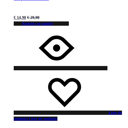
€
14,90
€
29,90
Ajouter au panier
Liste de
souhaits
Liste de souhaits