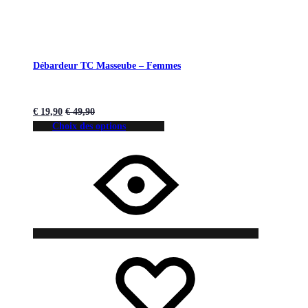
Débardeur TC Masseube – Femmes
€
19,90
€
49,90
Choix des options