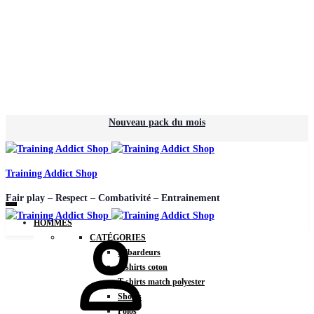
Nouveau pack du mois
Training Addict Shop
Fair play – Respect – Combativité – Entrainement
HOMMES
CATÉGORIES
Débardeurs
T-shirts coton
T-shirts match polyester
Shorts
Polos