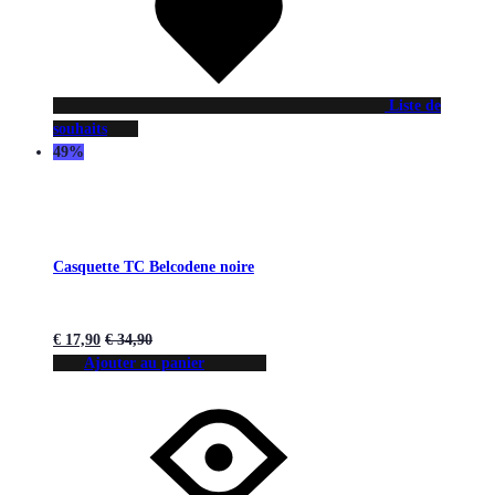
Liste de
souhaits
49%
Casquette TC Belcodene noire
€
17,90
€
34,90
Ajouter au panier