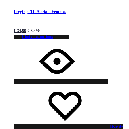
Leggings TC Aleria – Femmes
€
34,90
€
69,90
Choix des options
Liste de