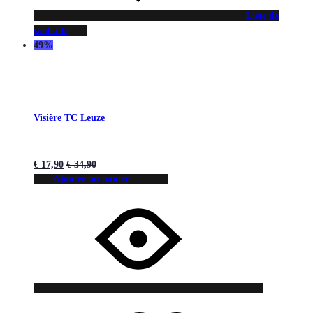
Liste de
souhaits
49%
Visière TC Leuze
€
17,90
€
34,90
Ajouter au panier