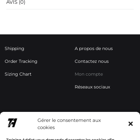
AVIS (0)
Shipping
A propos de nous
Order Tracking
Contactez nous
Sizing Chart
Mon compte
Réseaux sociaux
contact@trainingaddictsho
Gérer le consentement aux
p.com
cookies
+33678577358
Training Addict vous demande d'accepter les cookies afin