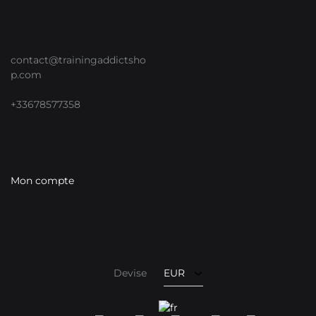
contact@trainingaddictsho
p.com
+33678577358
Mon compte
EUR
USD
Devise
EUR