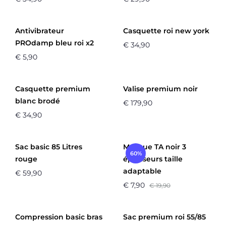
Antivibrateur
Casquette roi new york
PROdamp bleu roi x2
€
34,90
€
5,90
Casquette premium
Valise premium noir
blanc brodé
€
179,90
€
34,90
Sac basic 85 Litres
Masque TA noir 3
60%
rouge
épaisseurs taille
adaptable
€
59,90
€
7,90
€
19,90
Compression basic bras
Sac premium roi 55/85