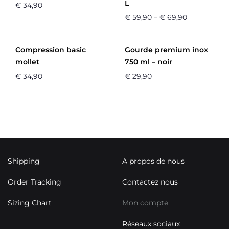
L
€
34,90
€
59,90
–
€
69,90
Compression basic
Gourde premium inox
mollet
750 ml – noir
€
34,90
€
29,90
Shipping
A propos de nous
Order Tracking
Contactez nous
Sizing Chart
Mon compte
Réseaux sociaux