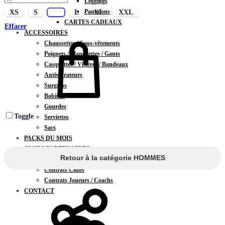
Leggings
Pantalons
XS
S
M
L
XL
XXL
CARTES CADEAUX
Effacer
ACCESSOIRES
Chaussettes / Sous-vêtements
Poignets / Manchettes / Gants
Casquettes / Visières / Bandeaux
Antivibrateurs
Surgrips
Bobines
Gourdes
Toggle
Serviettes
Sacs
PACKS DU MOIS
CLUBS PARTENAIRES
Retour à la catégorie HOMMES
DEVENIR PARTENAIRE
Contrats Clubs
Contrats Joueurs / Coachs
CONTACT
Chercher