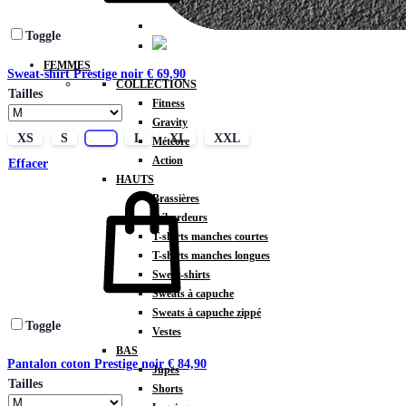
Toggle
FEMMES
Sweat-shirt Prestige noir
€
69,90
COLLECTIONS
Tailles
Fitness
Gravity
XS
S
M
L
XL
XXL
Météore
Action
Effacer
HAUTS
Brassières
Débardeurs
T-shirts manches courtes
T-shirts manches longues
Sweat-shirts
Sweats à capuche
Sweats à capuche zippé
Toggle
Vestes
BAS
Pantalon coton Prestige noir
€
84,90
Jupes
Tailles
Shorts