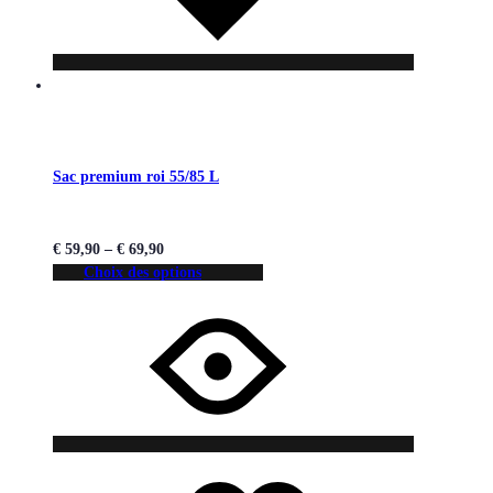
Sac premium roi 55/85 L
€
59,90
–
€
69,90
Choix des options
Liste
Liste
de
de