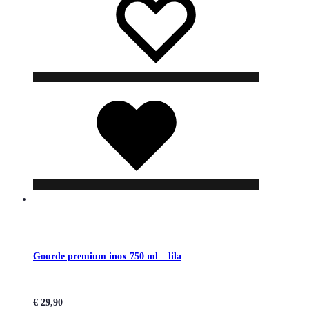
souhaits
souhaits
Liste
de
souhaits
Gourde premium inox 750 ml – lila
€
29,90