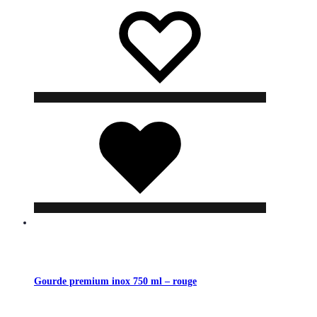
Liste
Liste
de
de
souhaits
souhaits
Liste
de
souhaits
Gourde premium inox 750 ml – rouge