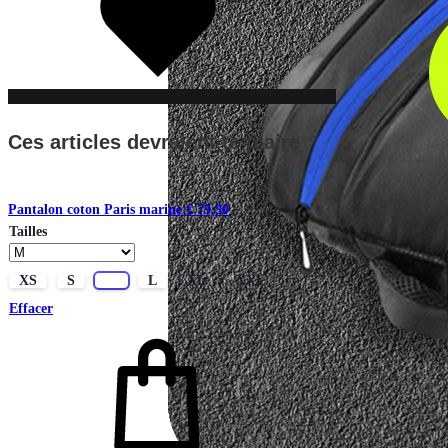
souhaits
Ces articles devraient te plaire
Pantalon coton Paris marine
€
79,90
Tailles
XS
S
M
L
XL
XXL
Effacer