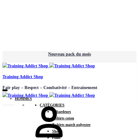
Nouveau pack du mois
Training Addict Shop
Fair play – Respect – Combativité – Entrainement
HOMMES
Mon
CATÉGORIES
compte
Débardeurs
T-shirts coton
T-shirts match polyester
Shorts
Polos