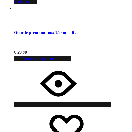
souhaits
Gourde premium inox 750 ml – lila
€
29,90
Ajouter au panier