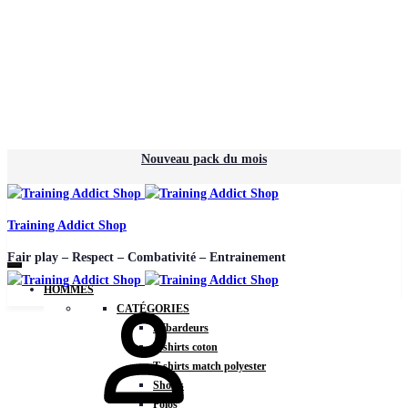
Nouveau pack du mois
Training Addict Shop
Fair play – Respect – Combativité – Entrainement
HOMMES
CATÉGORIES
Débardeurs
T-shirts coton
T-shirts match polyester
Shorts
Polos