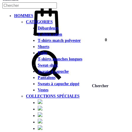
HOMMES
CATÉGORIES
Débardeurs
T-shirts coton
Panier
0
T-shirts match polyester
Shorts
Polos
T-shirts manches longues
Sweat-shirt
Sweats à capuche
Pantalons
Sweats à capuche zippé
Chercher
Vestes
COLLECTIONS SPÉCIALES