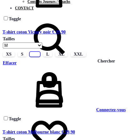
Contrats Joueurs / Coachs
CONTACT
Toggle
T-shirt coton Victory noir
€
39,90
Tailles
XS
S
M
L
XL
XXL
Chercher
Effacer
Connectez-vous
Toggle
T-shirt coton Melbourne blanc
€
39,90
Tailles