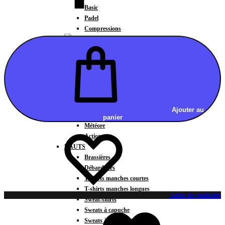
Basic
Padel
Compressions
FEMMES
COLLECTIONS
Fitness
Ajouter au
Gravity
panier
Météore
Action
HAUTS
Brassières
Débardeurs
T-shirts manches courtes
T-shirts manches longues
Liste de souhaits
Sweat-shirts
Sweats à capuche
Sweats à capuche zippé