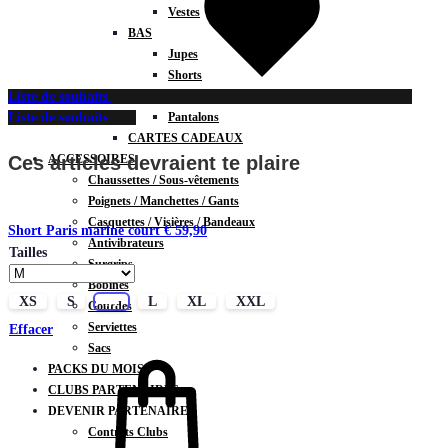
Vestes
BAS
Jupes
Shorts
Leggings
Liste de souhaits
Pantalons
Liste de souhaits
CARTES CADEAUX
ACCESSOIRES
Ces articles devraient te plaire
Chaussettes / Sous-vêtements
Poignets / Manchettes / Gants
Casquettes / Visières / Bandeaux
Short Paris marine court
€
59,90
Antivibrateurs
Tailles
Surgrips
Bobines
XS
S
M
L
XL
XXL
Gourdes
Serviettes
Effacer
Sacs
PACKS DU MOIS
CLUBS PARTENAIRES
DEVENIR PARTENAIRE
Contrats Clubs