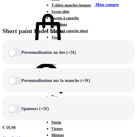
Mon compte
T-shirts manches longues
Sweat-shirt
Sweats à capuche
Pantalons
Short paint Padel blanc
Sweats à capuche zippé
Vestes
COLLECTIONS SPÉCIALES
Panier
0
Personnalisation au dos (+5€)
Personnalisation sur la manche (+3€)
COLLECTIONS
Prestige
Rex
Chercher
TA Court
Sponsors (+5€)
Premium
Miami
Storm
€
59,90
Victory
Météore