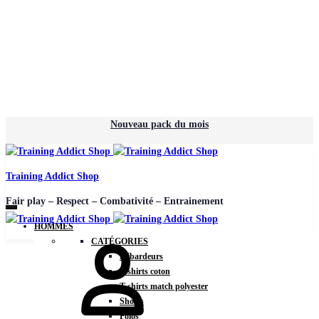
Nouveau pack du mois
Training Addict Shop
Fair play – Respect – Combativité – Entrainement
HOMMES
CATÉGORIES
Débardeurs
T-shirts coton
T-shirts match polyester
Shorts
Polos