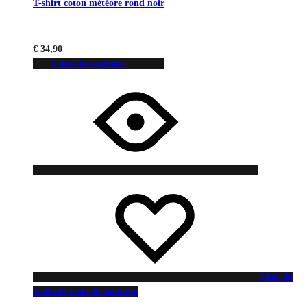
T-shirt coton météore rond noir
€
34,90
Choix des options
Liste de
souhaits
Liste de souhaits