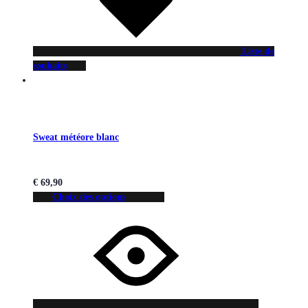
Liste de
souhaits
Sweat météore blanc
€
69,90
Choix des options