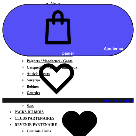
Vestes
BAS
Jupes
Shorts
Leggings
Pantalons
CARTES CADEAUX
ACCESSOIRES
Ajouter au
panier
Chaussettes / Sous-vêtements
Poignets / Manchettes / Gants
Casquettes / Visières / Bandeaux
Antivibrateurs
Surgrips
Bobines
Gourdes
Serviettes
Liste de souhaits
Sacs
PACKS DU MOIS
CLUBS PARTENAIRES
DEVENIR PARTENAIRE
Contrats Clubs