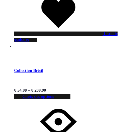
Liste de
souhaits
Collection Brésil
€
54,90
–
€
239,90
Choix des options