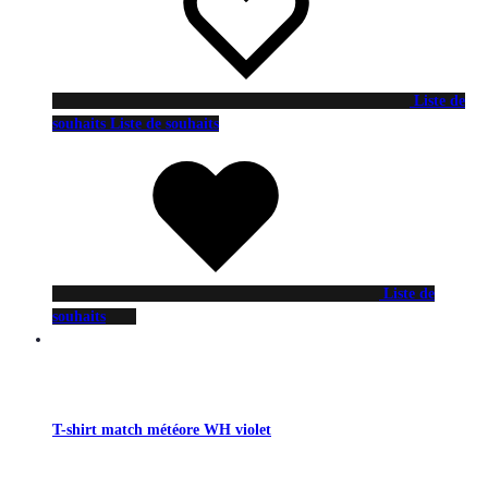
Liste de
souhaits
Liste de souhaits
Liste de
souhaits
T-shirt match météore WH violet