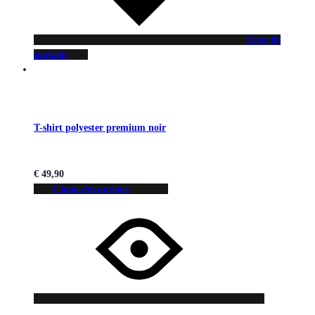
Liste de
souhaits
T-shirt polyester premium noir
€
49,90
Choix des options