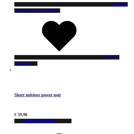
Liste de
souhaits
Liste de souhaits
Liste de
souhaits
Short météore power noir
€
59,90
Choix des options