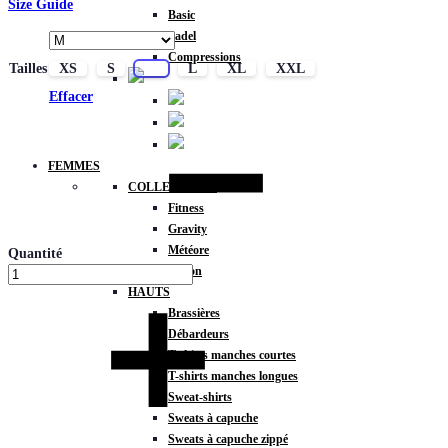
Size Guide
Basic
Padel
Compressions
Tailles
XS
S
M
L
XL
XXL
Effacer
FEMMES
COLLECTIONS
Fitness
Gravity
Météore
Quantité
Action
HAUTS
Brassières
Débardeurs
T-shirts manches courtes
T-shirts manches longues
Sweat-shirts
Sweats à capuche
Sweats à capuche zippé