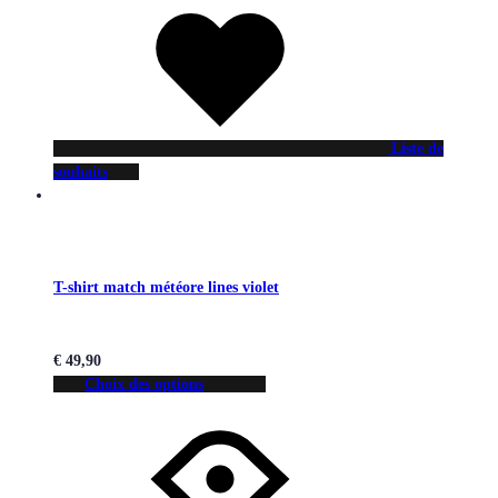
Liste de
souhaits
T-shirt match météore lines violet
€
49,90
Choix des options