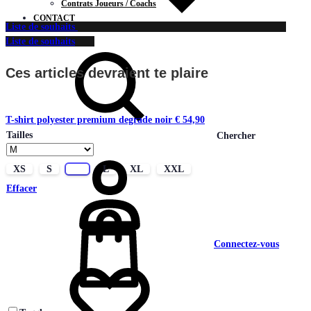
Contrats Joueurs / Coachs
CONTACT
Liste de souhaits
Liste de souhaits
Ces articles devraient te plaire
T-shirt polyester premium degrade noir
€
54,90
Tailles
Chercher
XS
S
M
L
XL
XXL
Effacer
Connectez-vous