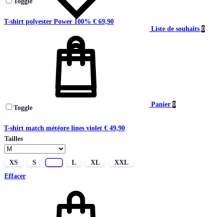
Toggle
T-shirt polyester Power 100%
€
69,90
Liste de souhaits
0
Panier
0
Toggle
T-shirt match météore lines violet
€
49,90
Tailles
XS
S
M
L
XL
XXL
Effacer