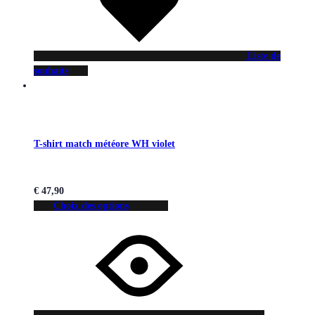
Liste de
souhaits
T-shirt match météore WH violet
€
47,90
Choix des options