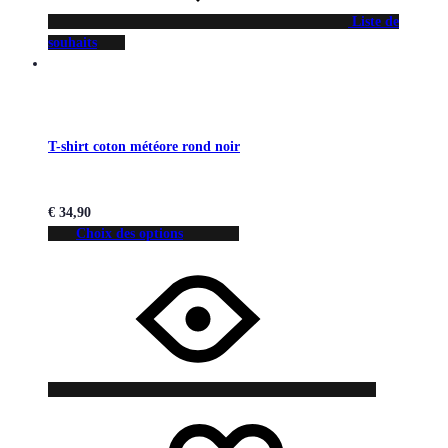
Liste de
souhaits
T-shirt coton météore rond noir
€
34,90
Choix des options