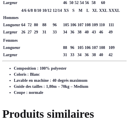
Largeur
46
50
52
54
56
58
60
4/6
6/8
8/10
10/12
12/14
XS
S
M
L
XL
XXL
XXXL
Hommes
Longueur
64
72
80
88
96
105
106
107
108
109
110
111
Largeur
26
27
29
31
33
34
36
38
40
43
46
49
Femmes
Longueur
88
96
105
106
107
108
109
Largeur
31
33
34
36
38
40
42
Composition : 100% polyester
Coloris : Blanc
Lavable en machine : 40 degrés maximum
Guide des tailles : 1,80m – 70kg – Medium
Coupe : normale
Produits similaires