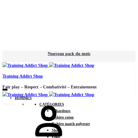
Nouveau pack du mois
Training Addict Shop
Fair play – Respect – Combativité – Entrainement
HOMMES
CATÉGORIES
Débardeurs
T-shirts coton
T-shirts match polyester
Shorts
Polos