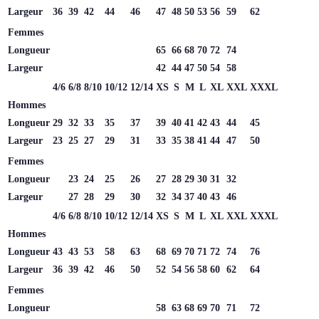
Largeur
36
39
42
44
46
47
48
50
53
56
59
62
Femmes
Longueur
65
66
68
70
72
74
Largeur
42
44
47
50
54
58
4/6
6/8
8/10
10/12
12/14
XS
S
M
L
XL
XXL
XXXL
Hommes
Longueur
29
32
33
35
37
39
40
41
42
43
44
45
Largeur
23
25
27
29
31
33
35
38
41
44
47
50
Femmes
Longueur
23
24
25
26
27
28
29
30
31
32
Largeur
27
28
29
30
32
34
37
40
43
46
4/6
6/8
8/10
10/12
12/14
XS
S
M
L
XL
XXL
XXXL
Hommes
Longueur
43
43
53
58
63
68
69
70
71
72
74
76
Largeur
36
39
42
46
50
52
54
56
58
60
62
64
Femmes
Longueur
58
63
68
69
70
71
72