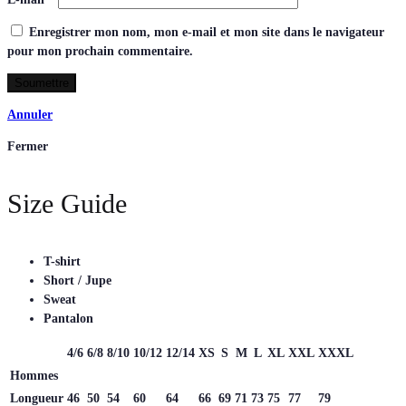
Enregistrer mon nom, mon e-mail et mon site dans le navigateur
pour mon prochain commentaire.
Annuler
Fermer
Size Guide
T-shirt
Short / Jupe
Sweat
Pantalon
4/6
6/8
8/10
10/12
12/14
XS
S
M
L
XL
XXL
XXXL
Hommes
Longueur
46
50
54
60
64
66
69
71
73
75
77
79