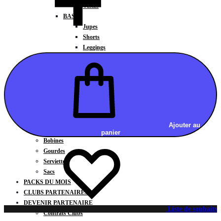
Vestes
BAS
Jupes
Shorts
Leggings
Pantalons
CARTES CADEAUX
ACCESSOIRES
Chaussettes / Sous-vêtements
Poignets / Manchettes / Gants
Casquettes / Visières / Bandeaux
Antivibrateurs
Ajouter au
Surgrips
panier
Bobines
Gourdes
Serviettes
Sacs
PACKS DU MOIS
CLUBS PARTENAIRES
DEVENIR PARTENAIRE
Liste de souhaits
Contrats Clubs