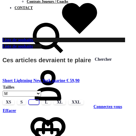
Contrats Joueurs / Coachs
CONTACT
Liste de souhaits
Liste de souhaits
Ces articles devraient te plaire
Chercher
Short Lightning New York marine
€
59,90
Tailles
XS
S
M
L
XL
XXL
Connectez-vous
Effacer