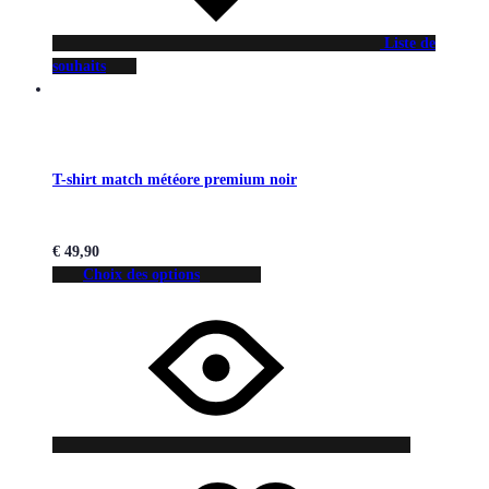
Liste de
souhaits
T-shirt match météore premium noir
€
49,90
Choix des options