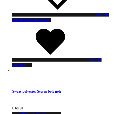
Liste de
souhaits
Liste de souhaits
Liste de
souhaits
Sweat polyester Storm bolt noir
€
69,90
Choix des options