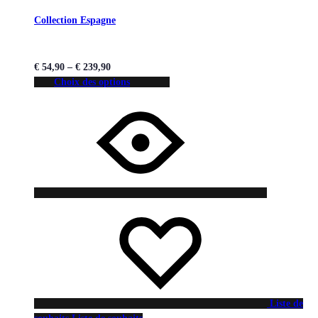
Collection Espagne
€
54,90
–
€
239,90
Choix des options
Liste de