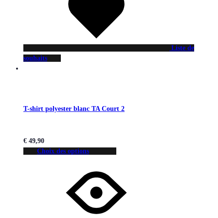
Liste de
souhaits
T-shirt polyester blanc TA Court 2
€
49,90
Choix des options