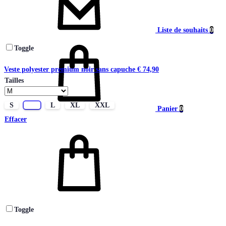
Liste de souhaits
0
Toggle
Veste polyester premium noir sans capuche
€
74,90
Tailles
S
M
L
XL
XXL
Panier
0
Effacer
Toggle