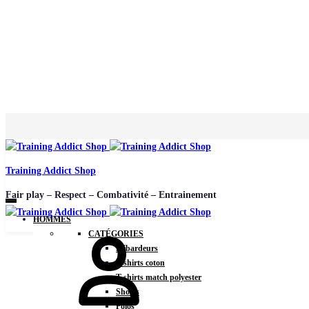
Training Addict Shop
Fair play – Respect – Combativité – Entrainement
HOMMES
CATÉGORIES
Débardeurs
T-shirts coton
T-shirts match polyester
Shorts
Polos