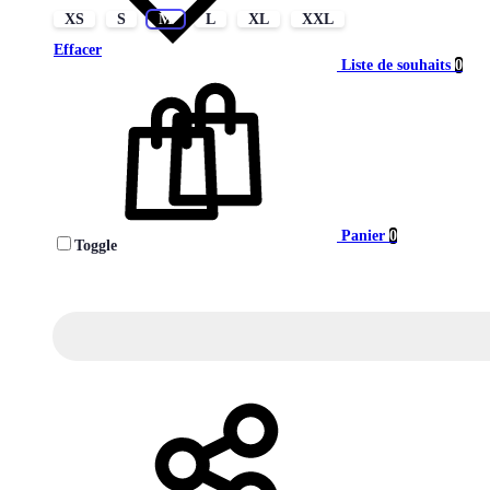
XS
S
M
L
XL
XXL
Effacer
Liste de souhaits
0
Panier
0
Toggle