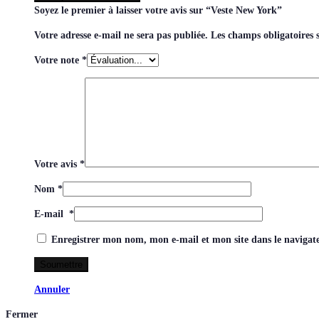
Soyez le premier à laisser votre avis sur “Veste New York”
Votre adresse e-mail ne sera pas publiée.
Les champs obligatoires 
Votre note
*
Votre avis
*
Nom
*
E-mail
*
Enregistrer mon nom, mon e-mail et mon site dans le naviga
Annuler
Fermer