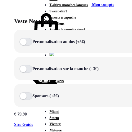
Mon compte
T-shirts manches longues
Sweat-shirt
Sweats à capuche
Veste New York
Pantalons
Sweats à capuche zippé
Vestes
Personnalisation au dos (+5€)
COLLECTIONS SPÉCIALES
Panier
0
Personnalisation sur la manche (+3€)
COLLECTIONS
Prestige
Rex
Sponsors (+5€)
Chercher
TA Court
Premium
Miami
€
79,90
Storm
Victory
Size Guide
Météore