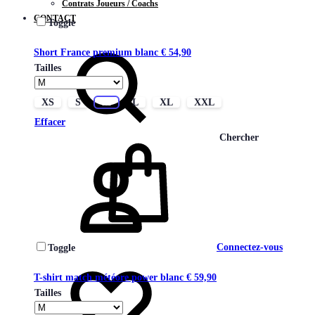
Contrats Joueurs / Coachs
CONTACT
Toggle
Short France premium blanc
€
54,90
Tailles
XS
S
M
L
XL
XXL
Effacer
Chercher
Connectez-vous
Toggle
T-shirt match météore power blanc
€
59,90
Tailles