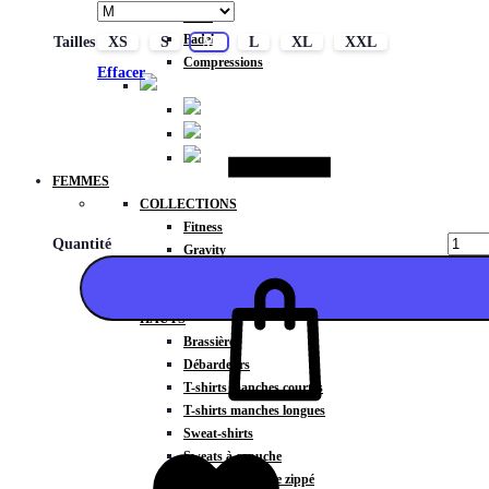
Basic
Padel
Tailles
XS
S
M
L
XL
XXL
Compressions
Effacer
FEMMES
COLLECTIONS
Fitness
Quantité
Gravity
Météore
Action
HAUTS
Brassières
Débardeurs
T-shirts manches courtes
T-shirts manches longues
Ajouter
Sweat-shirts
Sweats à capuche
Sweats à capuche zippé