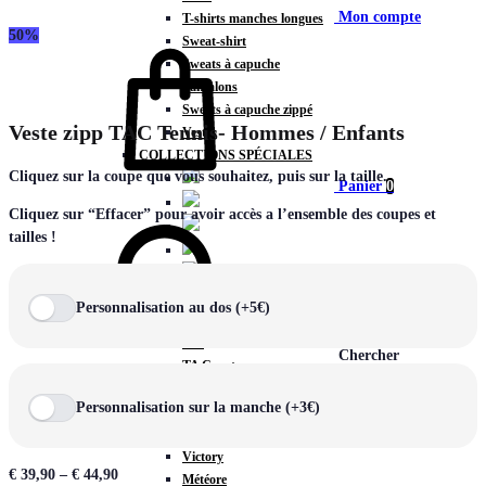
Mon compte
T-shirts manches longues
50%
Sweat-shirt
Sweats à capuche
Pantalons
Sweats à capuche zippé
Veste zipp TAC Tennis- Hommes / Enfants
Vestes
COLLECTIONS SPÉCIALES
Cliquez sur la coupe que vous souhaitez, puis sur la taille.
Panier
0
Cliquez sur “Effacer” pour avoir accès a l’ensemble des coupes et
tailles !
COLLECTIONS
Personnalisation au dos (+5€)
Prestige
Rex
Chercher
TA Court
Premium
Personnalisation sur la manche (+3€)
Miami
Storm
Victory
€
39,90
–
€
44,90
Météore