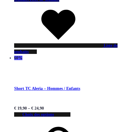
Liste de
souhaits
60%
Short TC Aleria – Hommes / Enfants
€
19,90
–
€
24,90
Choix des options