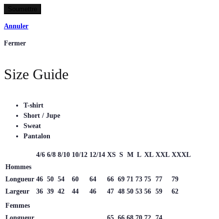
Annuler
Fermer
Size Guide
T-shirt
Short / Jupe
Sweat
Pantalon
4/6
6/8
8/10
10/12
12/14
XS
S
M
L
XL
XXL
XXXL
Hommes
Longueur
46
50
54
60
64
66
69
71
73
75
77
79
Largeur
36
39
42
44
46
47
48
50
53
56
59
62
Femmes
Longueur
65
66
68
70
72
74