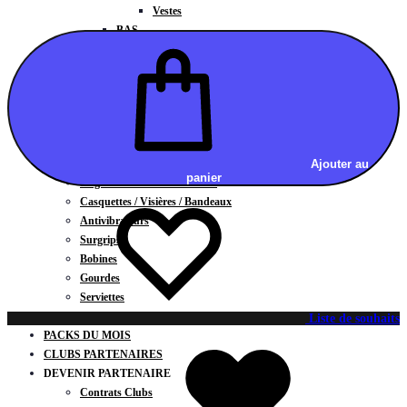
Vestes
BAS
Jupes
Shorts
Leggings
Pantalons
CARTES CADEAUX
ACCESSOIRES
Chaussettes / Sous-vêtements
Ajouter au
panier
Poignets / Manchettes / Gants
Casquettes / Visières / Bandeaux
Antivibrateurs
Surgrips
Bobines
Gourdes
Serviettes
Sacs
Liste de souhaits
PACKS DU MOIS
CLUBS PARTENAIRES
DEVENIR PARTENAIRE
Contrats Clubs