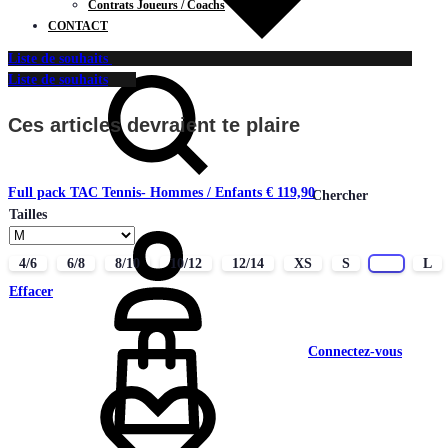
Contrats Joueurs / Coachs
CONTACT
Liste de souhaits
Liste de souhaits
Ces articles devraient te plaire
Full pack TAC Tennis- Hommes / Enfants
€
119,90
Chercher
Tailles
4/6
6/8
8/10
10/12
12/14
XS
S
M
L
Effacer
Connectez-vous