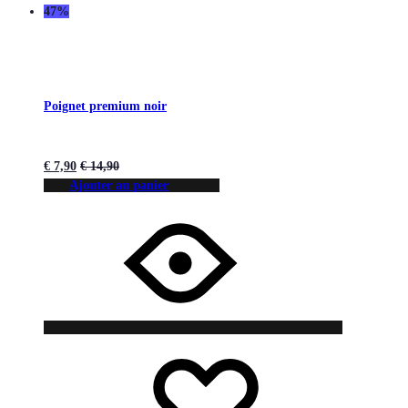
47%
Poignet premium noir
€
7,90
€
14,90
Ajouter au panier