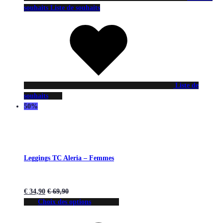
souhaits
Liste de souhaits
Liste de
souhaits
50%
Leggings TC Aleria – Femmes
€
34,90
€
69,90
Choix des options