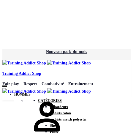
Nouveau pack du mois
Training Addict Shop
Fair play – Respect – Combativité – Entrainement
HOMMES
CATÉGORIES
Débardeurs
T-shirts coton
T-shirts match polyester
Shorts
Polos