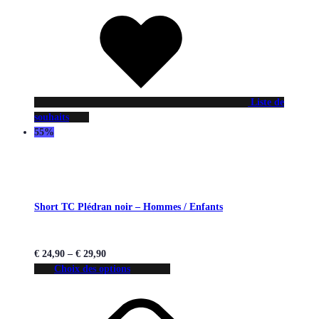
Liste de
souhaits
55%
Short TC Plédran noir – Hommes / Enfants
€
24,90
–
€
29,90
Choix des options