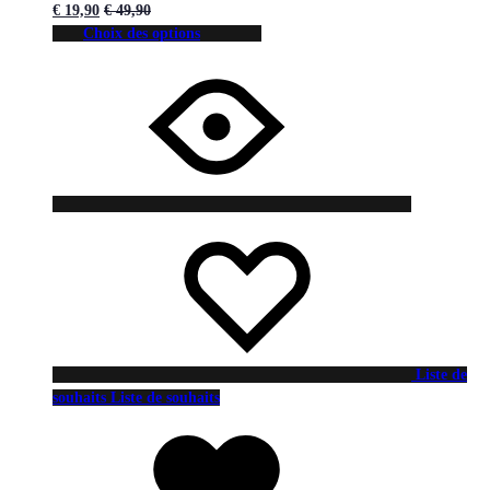
€
19,90
€
49,90
Choix des options
Liste de
souhaits
Liste de souhaits