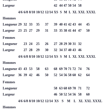
Largeur
42
44
47
50
54
58
4/6
6/8
8/10
10/12
12/14
XS
S
M
L
XL
XXL
XXXL
Hommes
Longueur
29
32
33
35
37
39
40
41
42
43
44
45
Largeur
23
25
27
29
31
33
35
38
41
44
47
50
Femmes
Longueur
23
24
25
26
27
28
29
30
31
32
Largeur
27
28
29
30
32
34
37
40
43
46
4/6
6/8
8/10
10/12
12/14
XS
S
M
L
XL
XXL
XXXL
Hommes
Longueur
43
43
53
58
63
68
69
70
71
72
74
76
Largeur
36
39
42
46
50
52
54
56
58
60
62
64
Femmes
Longueur
58
63
68
69
70
71
72
Largeur
46
50
52
54
56
58
60
4/6
6/8
8/10
10/12
12/14
XS
S
M
L
XL
XXL
XXXL
Hommes