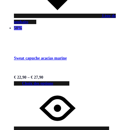
Liste de
souhaits
58%
Sweat capuche acacias marine
€
22,90
–
€
27,90
Choix des options