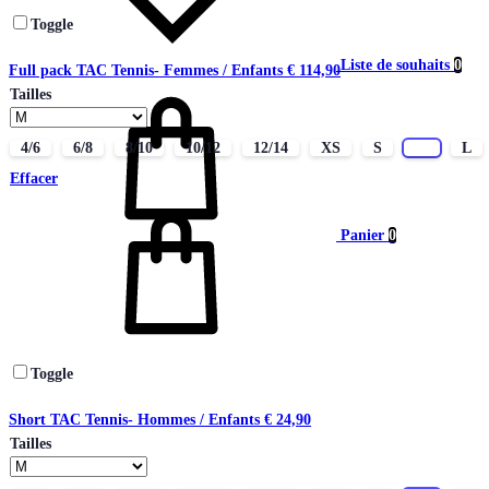
Toggle
Liste de souhaits
0
Full pack TAC Tennis- Femmes / Enfants
€
114,90
Tailles
4/6
6/8
8/10
10/12
12/14
XS
S
M
L
Effacer
Panier
0
Toggle
Short TAC Tennis- Hommes / Enfants
€
24,90
Tailles