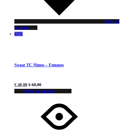
Liste de
souhaits
43%
Sweat TC Nîmes – Femmes
€
40,00
€
69,90
Choix des options