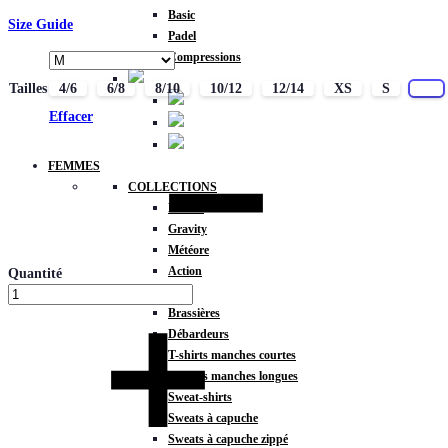
Basic
Size Guide
Padel
Compressions
Tailles
4/6
6/8
8/10
10/12
12/14
XS
S
M
Effacer
FEMMES
COLLECTIONS
Fitness
Gravity
Météore
Action
Quantité
HAUTS
Brassières
Débardeurs
T-shirts manches courtes
T-shirts manches longues
Sweat-shirts
Sweats à capuche
Sweats à capuche zippé