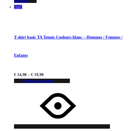
souhaits
67%
T-shirt basic TA Tennis Cooleurs blanc – Hommes / Femmes /
Enfants
€
14,90
–
€
19,90
Choix des options