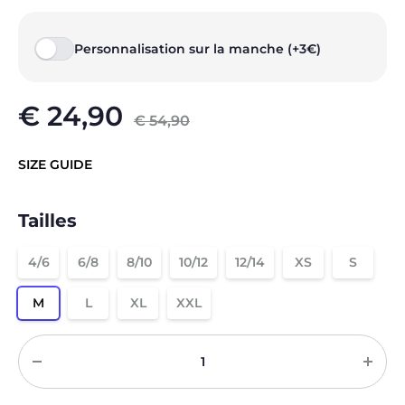
Personnalisation sur la manche (+3€)
€
24,90
€
54,90
SIZE GUIDE
Tailles
4/6
6/8
8/10
10/12
12/14
XS
S
M
L
XL
XXL
Quantité