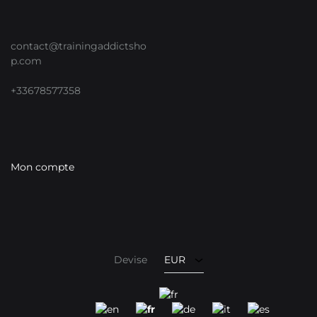
contact@trainingaddictsho
p.com
+33678577358
Mon compte
EUR
USD
Devise
EUR