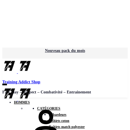
Nouveau pack du mois
Training Addict Shop
Fair play – Respect – Combativité – Entrainement
HOMMES
CATÉGORIES
Débardeurs
T-shirts coton
T-shirts match polyester