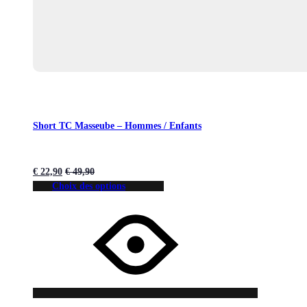
Short TC Masseube – Hommes / Enfants
€
22,90
€
49,90
Choix des options