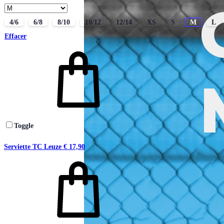
4/6
6/8
8/10
10/12
12/14
XS
S
M
L
Effacer
Toggle
Serviette TC Leuze
€
17,90