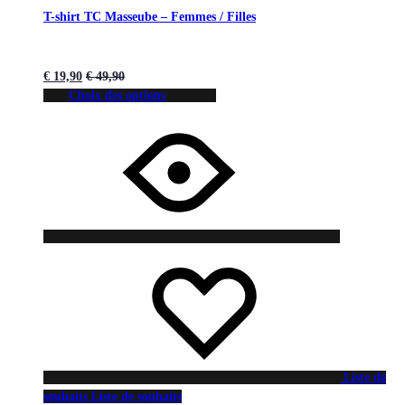
T-shirt TC Masseube – Femmes / Filles
€
19,90
€
49,90
Choix des options
Liste de
souhaits
Liste de souhaits