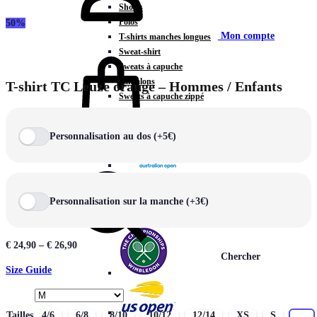
Shorts
Polos
50%
Mon compte
T-shirts manches longues
Sweat-shirt
Sweats à capuche
Pantalons
T-shirt TC Leuze orange – Hommes / Enfants
Sweats à capuche zippé
Vestes
COLLECTIONS SPÉCIALES
Personnalisation au dos (+5€)
Panier
0
Personnalisation sur la manche (+3€)
€
24,90
–
€
26,90
Chercher
Size Guide
Tailles
4/6
6/8
8/10
10/12
12/14
XS
S
M