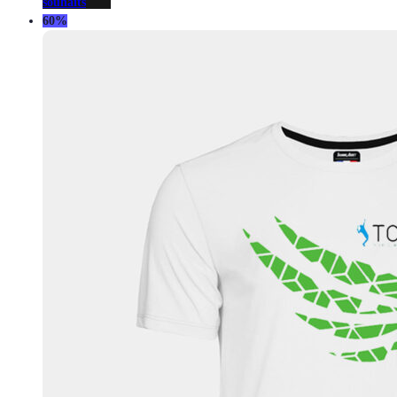
souhaits
60%