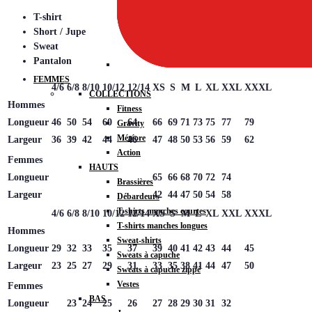
T-shirt
Short / Jupe
Sweat
Pantalon
FEMMES
4/6
6/8
8/10
10/12
12/14
XS
S
M
L
XL
XXL
XXXL
COLLECTIONS
Hommes
Fitness
Longueur
46
50
54
60
64
66
69
71
73
75
77
79
Gravity
Météore
Largeur
36
39
42
44
46
47
48
50
53
56
59
62
Action
Femmes
HAUTS
Longueur
65
66
68
70
72
74
Brassières
Largeur
42
44
47
50
54
58
Débardeurs
T-shirts manches courtes
4/6
6/8
8/10
10/12
12/14
XS
S
M
L
XL
XXL
XXXL
T-shirts manches longues
Hommes
Sweat-shirts
Longueur
29
32
33
35
37
39
40
41
42
43
44
45
Sweats à capuche
Largeur
23
25
27
29
31
33
35
38
41
44
47
50
Sweats à capuche zippé
Vestes
Femmes
BAS
Longueur
23
24
25
26
27
28
29
30
31
32