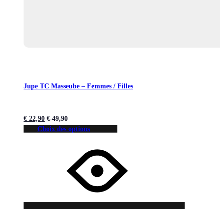
Jupe TC Masseube – Femmes / Filles
€
22,90
€
49,90
Choix des options