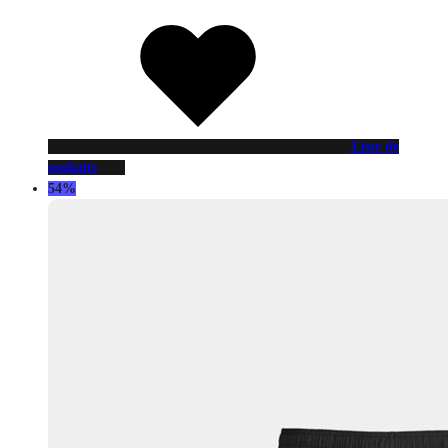
Liste de
souhaits
54%