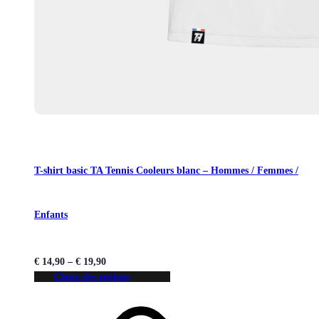
T-shirt basic TA Tennis Cooleurs blanc – Hommes / Femmes /
Enfants
€
14,90
–
€
19,90
Choix des options