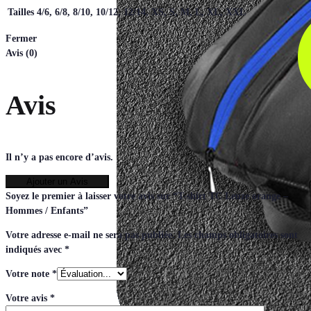
Tailles
4/6, 6/8, 8/10, 10/12, 12/14, XS, S, M, L, XL, XXL
Fermer
Avis (0)
Avis
Il n’y a pas encore d’avis.
Ajouter un Avis
Soyez le premier à laisser votre avis sur “T-shirt TC Leuze orange –
Hommes / Enfants”
Votre adresse e-mail ne sera pas publiée.
Les champs obligatoires sont
indiqués avec
*
Votre note
*
Votre avis
*