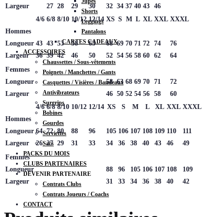
Jupes
Largeur
27
28
29
30
32
34
37
40
43
46
Shorts
4/6
6/8
8/10
10/12
12/14
XS
S
M
L
XL
XXL
XXXL
Leggings
Hommes
Pantalons
CARTES CADEAUX
Longueur
43
43
53
58
63
68
69
70
71
72
74
76
ACCESSOIRES
Largeur
36
39
42
46
50
52
54
56
58
60
62
64
Chaussettes / Sous-vêtements
Femmes
Poignets / Manchettes / Gants
Longueur
58
63
68
69
70
71
72
Casquettes / Visières / Bandeaux
Antivibrateurs
Largeur
46
50
52
54
56
58
60
Surgrips
4/6
6/8
8/10
10/12
12/14
XS
S
M
L
XL
XXL
XXXL
Bobines
Hommes
Gourdes
Longueur
64
72
80
88
96
105
106
107
108
109
110
111
Serviettes
Largeur
26
27
29
31
33
34
36
38
40
43
46
49
Sacs
PACKS DU MOIS
Femmes
CLUBS PARTENAIRES
Longueur
88
96
105
106
107
108
109
DEVENIR PARTENAIRE
Largeur
31
33
34
36
38
40
42
Contrats Clubs
Contrats Joueurs / Coachs
CONTACT