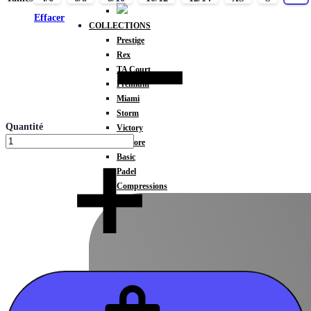
Effacer
COLLECTIONS
Prestige
Rex
TA Court
Premium
Miami
Storm
Quantité
Victory
Météore
Basic
Padel
Compressions