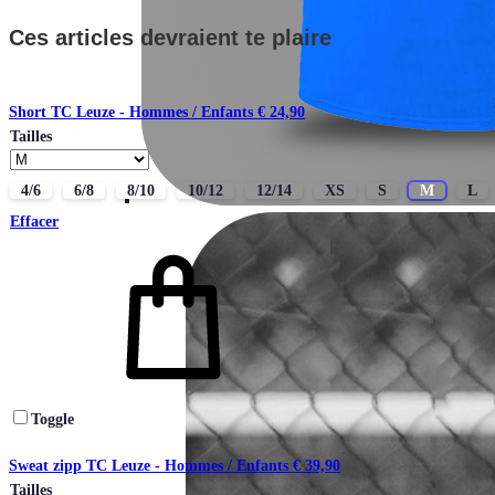
Ces articles devraient te plaire
Short TC Leuze - Hommes / Enfants
€
24,90
Tailles
4/6
6/8
8/10
10/12
12/14
XS
S
M
L
Effacer
Toggle
Sweat zipp TC Leuze - Hommes / Enfants
€
39,90
Tailles