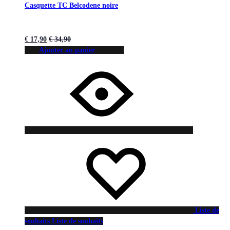
Casquette TC Belcodene noire
€
17,90
€
34,90
Ajouter au panier
Liste de
souhaits
Liste de souhaits