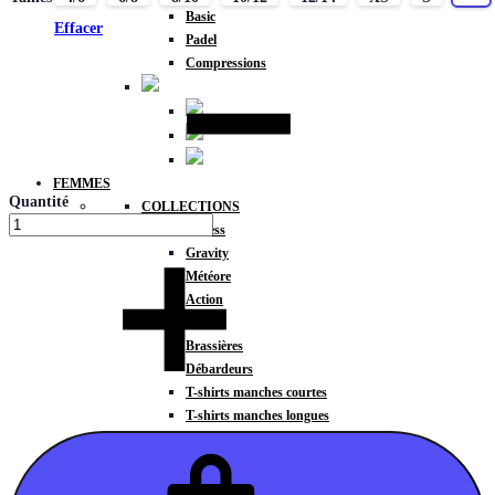
Basic
Effacer
Padel
Compressions
FEMMES
Quantité
COLLECTIONS
Fitness
Gravity
Météore
Action
HAUTS
Brassières
Débardeurs
T-shirts manches courtes
T-shirts manches longues
Sweat-shirts
Sweats à capuche
Sweats à capuche zippé