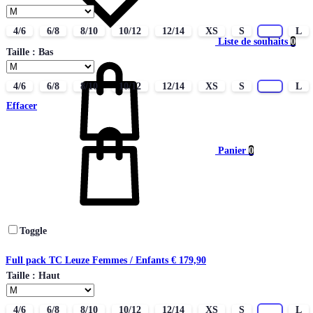
4/6
6/8
8/10
10/12
12/14
XS
S
M
L
Liste de souhaits
0
Taille : Bas
4/6
6/8
8/10
10/12
12/14
XS
S
M
L
Effacer
Panier
0
Toggle
Full pack TC Leuze Femmes / Enfants
€
179,90
Taille : Haut
4/6
6/8
8/10
10/12
12/14
XS
S
M
L