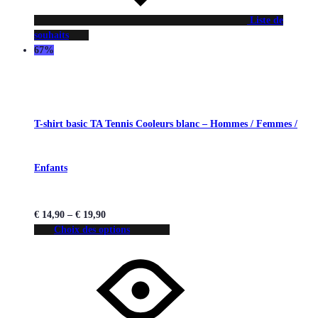
Liste de
souhaits
67%
T-shirt basic TA Tennis Cooleurs blanc – Hommes / Femmes /
Enfants
€
14,90
–
€
19,90
Choix des options