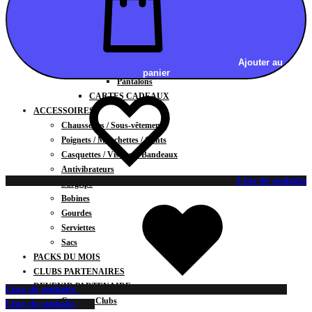
Vestes
BAS
Jupes
Shorts
Ajouter au
Leggings
panier
Pantalons
CARTES CADEAUX
ACCESSOIRES
Chaussettes / Sous-vêtements
Poignets / Manchettes / Gants
Casquettes / Visières / Bandeaux
Antivibrateurs
Liste de souhaits
Surgrips
Bobines
Gourdes
Serviettes
Sacs
PACKS DU MOIS
CLUBS PARTENAIRES
DEVENIR PARTENAIRE
Liste de souhaits
Contrats Clubs
Liste de souhaits