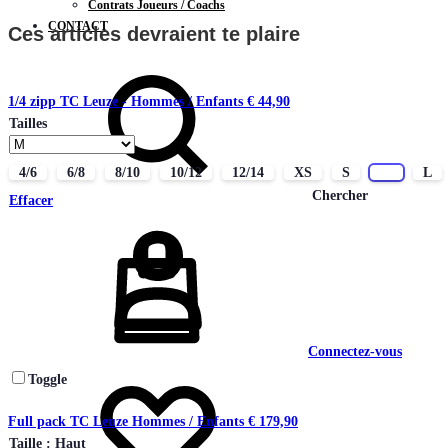
Contrats Joueurs / Coachs
CONTACT
Ces articles devraient te plaire
1/4 zipp TC Leuze - Hommes / Enfants
€
44,90
Tailles
4/6
6/8
8/10
10/12
12/14
XS
S
M
L
Chercher
Effacer
Connectez-vous
Toggle
Full pack TC Leuze Hommes / Enfants
€
179,90
Taille : Haut