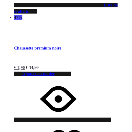
Liste de
souhaits
47%
Chaussette premium noire
€
7,90
€
14,90
Ajouter au panier