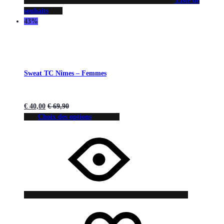
Liste de
souhaits
43%
Sweat TC Nîmes – Femmes
€
40,00
€
69,90
Choix des options