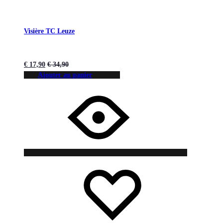
Visière TC Leuze
€
17,90
€
34,90
Ajouter au panier