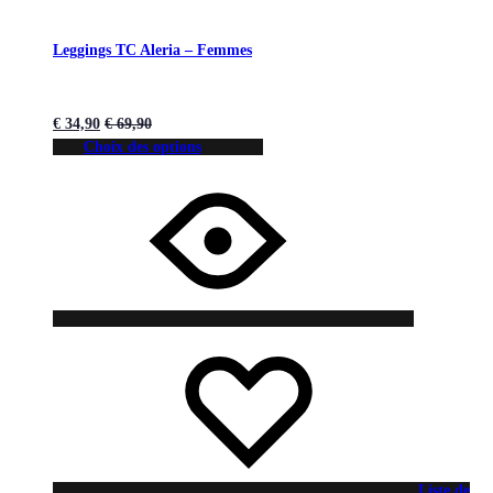
Leggings TC Aleria – Femmes
€
34,90
€
69,90
Choix des options
Liste de