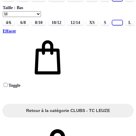
Taille : Bas
4/6
6/8
8/10
10/12
12/14
XS
S
M
L
Effacer
Toggle
Retour à la catégorie CLUBS - TC LEUZE