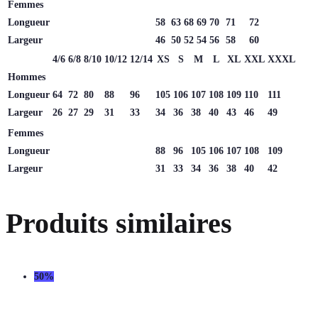
Femmes
Longueur
58
63
68
69
70
71
72
Largeur
46
50
52
54
56
58
60
4/6
6/8
8/10
10/12
12/14
XS
S
M
L
XL
XXL
XXXL
Hommes
Longueur
64
72
80
88
96
105
106
107
108
109
110
111
Largeur
26
27
29
31
33
34
36
38
40
43
46
49
Femmes
Longueur
88
96
105
106
107
108
109
Largeur
31
33
34
36
38
40
42
Produits similaires
50%