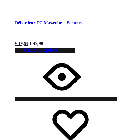
Débardeur TC Masseube – Femmes
€
19,90
€
49,90
Choix des options