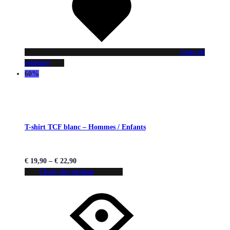
Liste de
souhaits
60%
T-shirt TCF blanc – Hommes / Enfants
€
19,90
–
€
22,90
Choix des options