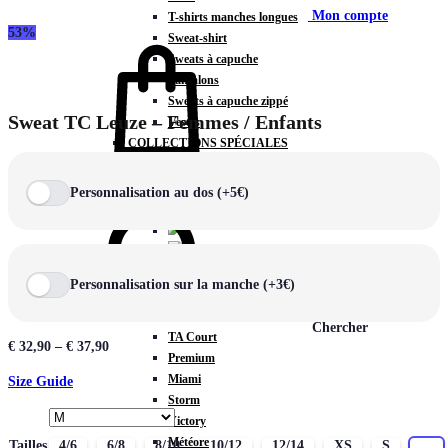
Mon compte
T-shirts manches longues
53%
Sweat-shirt
Sweats à capuche
Pantalons
Sweats à capuche zippé
Sweat TC Leuze – Femmes / Enfants
Vestes
COLLECTIONS SPÉCIALES
Panier
0
Personnalisation au dos (+5€)
COLLECTIONS
Personnalisation sur la manche (+3€)
Prestige
Rex
Chercher
TA Court
€
32,90
–
€
37,90
Premium
Miami
Size Guide
Storm
Victory
Météore
Tailles
4/6
6/8
8/10
10/12
12/14
XS
S
M