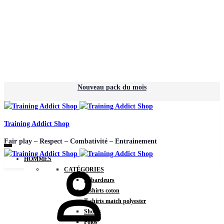
Nouveau pack du mois
Training Addict Shop
Fair play – Respect – Combativité – Entrainement
HOMMES
CATÉGORIES
Débardeurs
T-shirts coton
T-shirts match polyester
Shorts
Polos