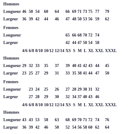
Hommes
Longueur
46
50
54
60
64
66
69
71
73
75
77
79
Largeur
36
39
42
44
46
47
48
50
53
56
59
62
Femmes
Longueur
65
66
68
70
72
74
Largeur
42
44
47
50
54
58
4/6
6/8
8/10
10/12
12/14
XS
S
M
L
XL
XXL
XXXL
Hommes
Longueur
29
32
33
35
37
39
40
41
42
43
44
45
Largeur
23
25
27
29
31
33
35
38
41
44
47
50
Femmes
Longueur
23
24
25
26
27
28
29
30
31
32
Largeur
27
28
29
30
32
34
37
40
43
46
4/6
6/8
8/10
10/12
12/14
XS
S
M
L
XL
XXL
XXXL
Hommes
Longueur
43
43
53
58
63
68
69
70
71
72
74
76
Largeur
36
39
42
46
50
52
54
56
58
60
62
64