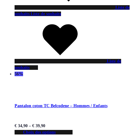
Liste de
souhaits
Liste de souhaits
Liste de
souhaits
56%
Pantalon coton TC Belcodene – Hommes / Enfants
€
34,90
–
€
39,90
Choix des options