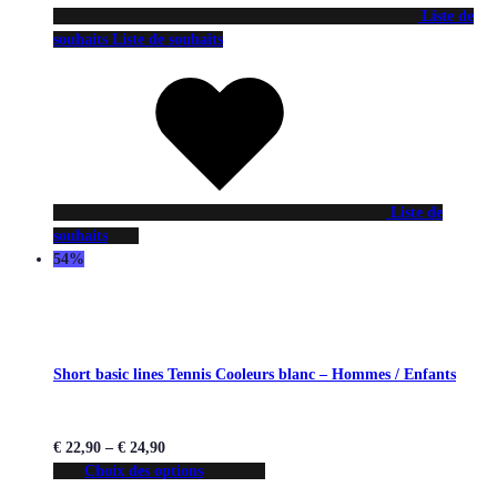
Liste de
souhaits
Liste de souhaits
Liste de
souhaits
54%
Short basic lines Tennis Cooleurs blanc – Hommes / Enfants
€
22,90
–
€
24,90
Choix des options