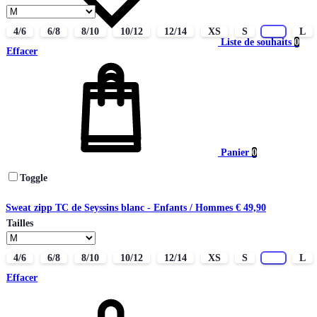
4/6
6/8
8/10
10/12
12/14
XS
S
M
L
Liste de souhaits
0
Effacer
Panier
0
Toggle
Sweat zipp TC de Seyssins blanc - Enfants / Hommes
€
49,90
Tailles
4/6
6/8
8/10
10/12
12/14
XS
S
M
L
Effacer