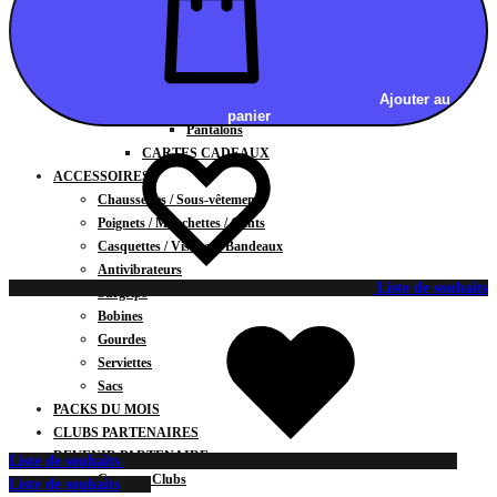
Vestes
BAS
Jupes
Shorts
Ajouter au
Leggings
panier
Pantalons
CARTES CADEAUX
ACCESSOIRES
Chaussettes / Sous-vêtements
Poignets / Manchettes / Gants
Casquettes / Visières / Bandeaux
Antivibrateurs
Liste de souhaits
Surgrips
Bobines
Gourdes
Serviettes
Sacs
PACKS DU MOIS
CLUBS PARTENAIRES
DEVENIR PARTENAIRE
Liste de souhaits
Contrats Clubs
Liste de souhaits