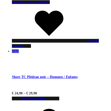
souhaits
Liste de souhaits
Liste de
souhaits
55%
Short TC Plédran noir – Hommes / Enfants
€
24,90
–
€
29,90
Choix des options