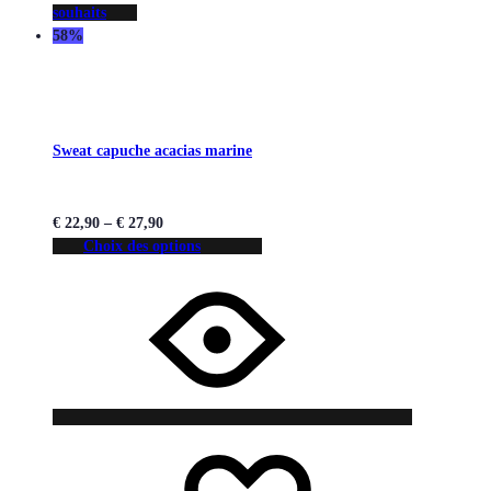
souhaits
58%
Sweat capuche acacias marine
€
22,90
–
€
27,90
Choix des options