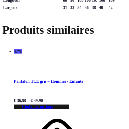
Longueur
88
96
105
106
107
108
109
Largeur
31
33
34
36
38
40
42
Produits similaires
47%
Pantalon TCE gris – Hommes / Enfants
€
36,90
–
€
39,90
Choix des options