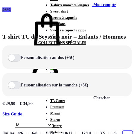
Mon compte
T-shirts manches longues
46%
Sweat-shirt
Sweats à capuche
Pantalons
Sweats à capuche zippé
T-shirt TC de Seyssins noir – Enfants / Hommes
Vestes
COLLECTIONS SPÉCIALES
Panier
0
Personnalisation au dos (+5€)
COLLECTIONS
Personnalisation sur la manche (+3€)
Prestige
Rex
Chercher
TA Court
€
29,90
–
€
34,90
Premium
Miami
Size Guide
Storm
Victory
Météore
Tailles
4/6
6/8
8/10
10/12
12/14
XS
S
M