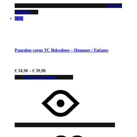
Liste de
souhaits
56%
Pantalon coton TC Belcodene – Hommes / Enfants
€
34,90
–
€
39,90
Choix des options