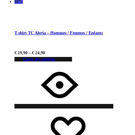
60%
T-shirt TC Aleria – Hommes / Femmes / Enfants
€
19,90
–
€
24,90
Choix des options