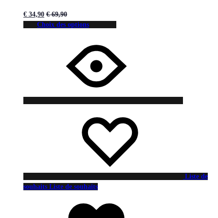
€
34,90
€
69,90
Choix des options
Liste de
souhaits
Liste de souhaits