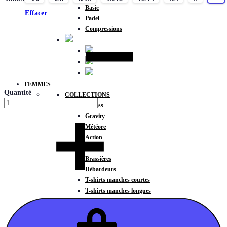
Basic
Effacer
Padel
Compressions
FEMMES
Quantité
COLLECTIONS
Fitness
Gravity
Météore
Action
HAUTS
Brassières
Débardeurs
T-shirts manches courtes
T-shirts manches longues
Sweat-shirts
Sweats à capuche
Sweats à capuche zippé