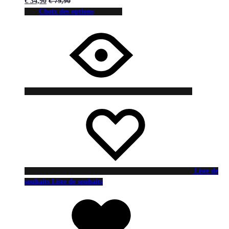
€
34,90
€
79,90
Choix des options
Liste de
souhaits
Liste de souhaits