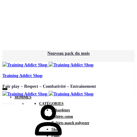
Nouveau pack du mois
Training Addict Shop
Fair play – Respect – Combativité – Entrainement
HOMMES
CATÉGORIES
Débardeurs
T-shirts coton
T-shirts match polyester
Shorts
Polos