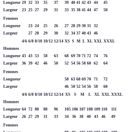
Longueur
29
32
33
35
37
39
40
41
42
43
44
45
Largeur
23
25
27
29
31
33
35
38
41
44
47
50
Femmes
Longueur
23
24
25
26
27
28
29
30
31
32
Largeur
27
28
29
30
32
34
37
40
43
46
4/6
6/8
8/10
10/12
12/14
XS
S
M
L
XL
XXL
XXXL
Hommes
Longueur
43
43
53
58
63
68
69
70
71
72
74
76
Largeur
36
39
42
46
50
52
54
56
58
60
62
64
Femmes
Longueur
58
63
68
69
70
71
72
Largeur
46
50
52
54
56
58
60
4/6
6/8
8/10
10/12
12/14
XS
S
M
L
XL
XXL
XXXL
Hommes
Longueur
64
72
80
88
96
105
106
107
108
109
110
111
Largeur
26
27
29
31
33
34
36
38
40
43
46
49
Femmes