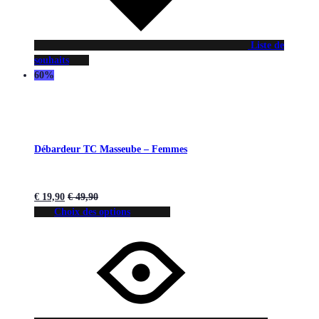
Liste de
souhaits
60%
Débardeur TC Masseube – Femmes
€
19,90
€
49,90
Choix des options