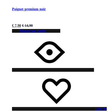
Poignet premium noir
€
7,90
€
14,90
Ajouter au panier
Liste de