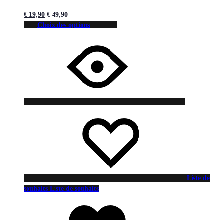
€
19,90
€
49,90
Choix des options
Liste de
souhaits
Liste de souhaits