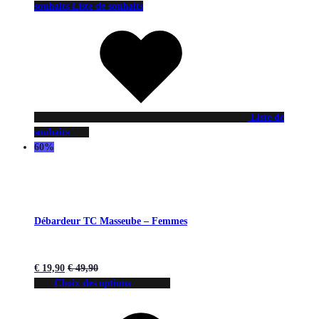
souhaits
Liste de souhaits
Liste de
souhaits
60%
Débardeur TC Masseube – Femmes
€
19,90
€
49,90
Choix des options