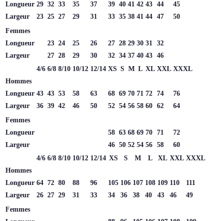
Longueur
29
32
33
35
37
39
40
41
42
43
44
45
Largeur
23
25
27
29
31
33
35
38
41
44
47
50
Femmes
Longueur
23
24
25
26
27
28
29
30
31
32
Largeur
27
28
29
30
32
34
37
40
43
46
4/6
6/8
8/10
10/12
12/14
XS
S
M
L
XL
XXL
XXXL
Hommes
Longueur
43
43
53
58
63
68
69
70
71
72
74
76
Largeur
36
39
42
46
50
52
54
56
58
60
62
64
Femmes
Longueur
58
63
68
69
70
71
72
Largeur
46
50
52
54
56
58
60
4/6
6/8
8/10
10/12
12/14
XS
S
M
L
XL
XXL
XXXL
Hommes
Longueur
64
72
80
88
96
105
106
107
108
109
110
111
Largeur
26
27
29
31
33
34
36
38
40
43
46
49
Femmes