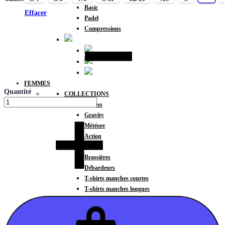
Basic
Effacer
Padel
Compressions
FEMMES
Quantité
COLLECTIONS
Fitness
Gravity
Météore
Action
HAUTS
Brassières
Débardeurs
T-shirts manches courtes
T-shirts manches longues
Sweat-shirts
Sweats à capuche
Sweats à capuche zippé