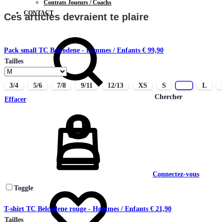
Contrats Joueurs / Coachs
CONTACT
Ces articles devraient te plaire
Pack small TC Belcodene - Femmes / Enfants
€
99,90
Tailles
3/4
5/6
7/8
9/11
12/13
XS
S
M
L
Chercher
Effacer
Connectez-vous
Toggle
T-shirt TC Belcodene rouge - Hommes / Enfants
€
21,90
Tailles