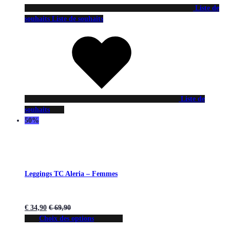
Liste de
souhaits
Liste de souhaits
Liste de
souhaits
50%
Leggings TC Aleria – Femmes
€
34,90
€
69,90
Choix des options