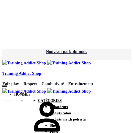
Nouveau pack du mois
Training Addict Shop
Fair play – Respect – Combativité – Entrainement
HOMMES
CATÉGORIES
Débardeurs
T-shirts coton
T-shirts match polyester
Shorts
Polos