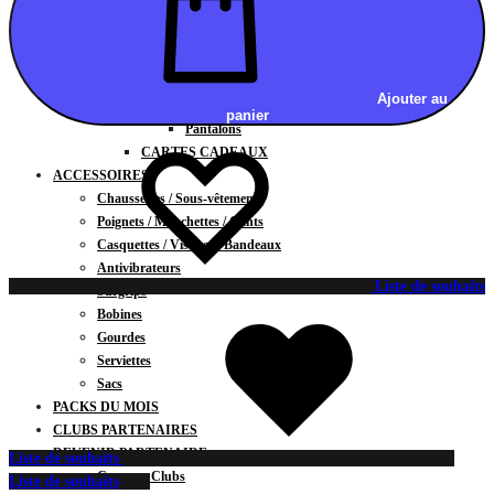
Vestes
BAS
Jupes
Shorts
Ajouter au
Leggings
panier
Pantalons
CARTES CADEAUX
ACCESSOIRES
Chaussettes / Sous-vêtements
Poignets / Manchettes / Gants
Casquettes / Visières / Bandeaux
Antivibrateurs
Liste de souhaits
Surgrips
Bobines
Gourdes
Serviettes
Sacs
PACKS DU MOIS
CLUBS PARTENAIRES
DEVENIR PARTENAIRE
Liste de souhaits
Contrats Clubs
Liste de souhaits