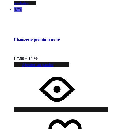
souhaits
47%
Chaussette premium noire
€
7,90
€
14,90
Ajouter au panier