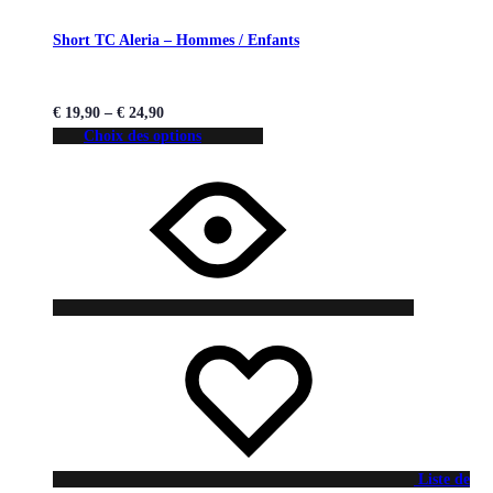
Short TC Aleria – Hommes / Enfants
€
19,90
–
€
24,90
Choix des options
Liste de