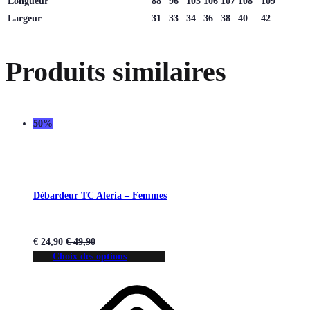
Longueur
88
96
105
106
107
108
109
Largeur
31
33
34
36
38
40
42
Produits similaires
50%
Débardeur TC Aleria – Femmes
€
24,90
€
49,90
Choix des options