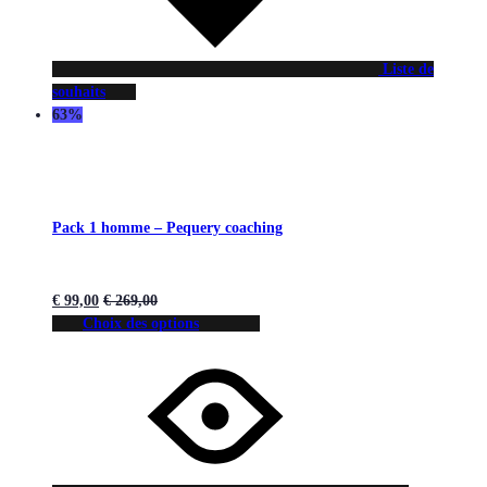
Liste de
souhaits
63%
Pack 1 homme – Pequery coaching
€
99,00
€
269,00
Choix des options