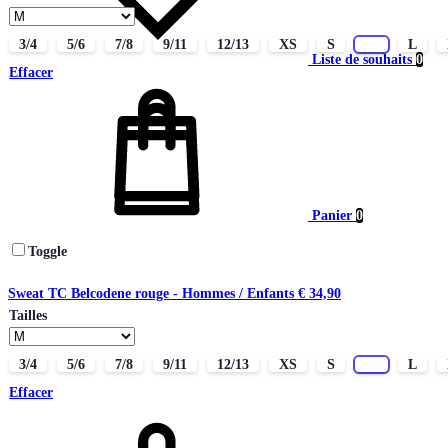
3/4
5/6
7/8
9/11
12/13
XS
S
M
L
Liste de souhaits
0
Effacer
Panier
0
Toggle
Sweat TC Belcodene rouge - Hommes / Enfants
€
34,90
Tailles
3/4
5/6
7/8
9/11
12/13
XS
S
M
L
Effacer