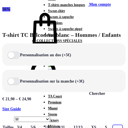
Mon compte
T-shirts manches longues
56%
Sweat-shirt
Sweats à capuche
Pantalons
Sweats à capuche zippé
T-shirt TC Belcodene blanc – Hommes / Enfants
Vestes
COLLECTIONS SPÉCIALES
Panier
0
Personnalisation au dos (+5€)
COLLECTIONS
Personnalisation sur la manche (+3€)
Prestige
Rex
Chercher
TA Court
€
21,90
–
€
24,90
Premium
Miami
Size Guide
Storm
Victory
Météore
Tailles
3/4
5/6
7/8
9/11
12/13
XS
S
M