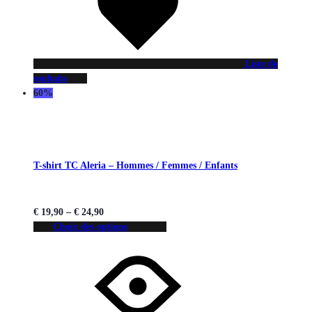
Liste de
souhaits
60%
T-shirt TC Aleria – Hommes / Femmes / Enfants
€
19,90
–
€
24,90
Choix des options