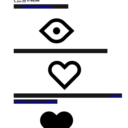
€
22,90
€
49,90
Choix des options
Liste de
souhaits
Liste de souhaits