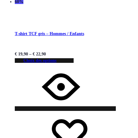
60%
T-shirt TCF gris – Hommes / Enfants
€
19,90
–
€
22,90
Choix des options