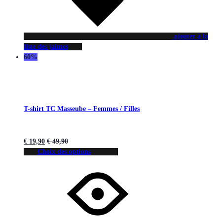
ajouter à la
liste des jaimes
60%
T-shirt TC Masseube – Femmes / Filles
€
19,90
€
49,90
Choix des options