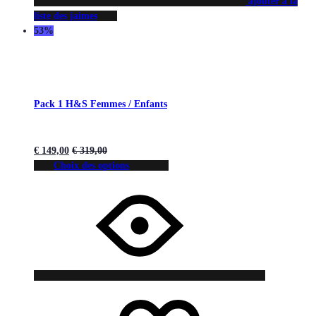
ajouter à la
liste des jaimes
53%
Pack 1 H&S Femmes / Enfants
€
149,00
€
319,00
Choix des options