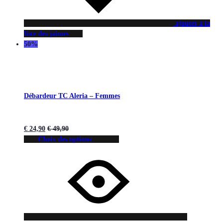
ajouter à la
liste des jaimes
50%
Débardeur TC Aleria – Femmes
€
24,90
€
49,90
Choix des options