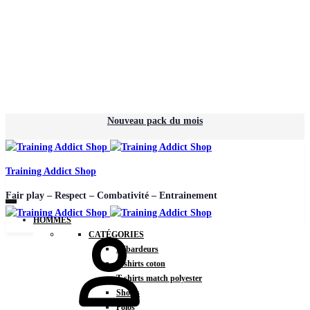
Nouveau pack du mois
Training Addict Shop
Fair play – Respect – Combativité – Entrainement
HOMMES
CATÉGORIES
Débardeurs
T-shirts coton
T-shirts match polyester
Shorts
Polos