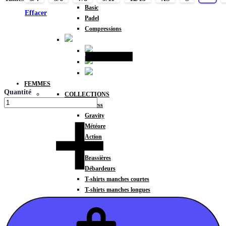
Basic
Effacer
Padel
Compressions
FEMMES
Quantité
COLLECTIONS
Fitness
Gravity
Météore
Action
HAUTS
Brassières
Débardeurs
T-shirts manches courtes
T-shirts manches longues
Sweat-shirts
Sweats à capuche
Sweats à capuche zippé