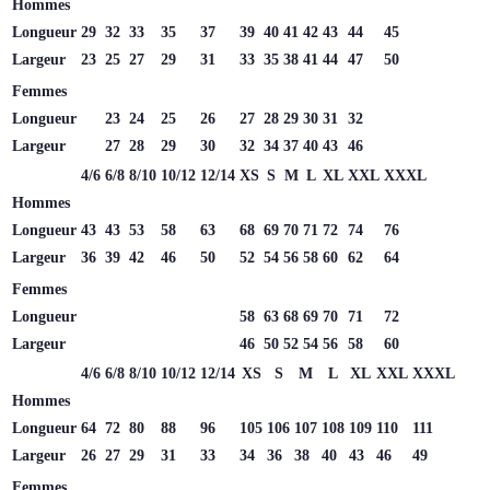
Hommes
Longueur
29
32
33
35
37
39
40
41
42
43
44
45
Largeur
23
25
27
29
31
33
35
38
41
44
47
50
Femmes
Longueur
23
24
25
26
27
28
29
30
31
32
Largeur
27
28
29
30
32
34
37
40
43
46
4/6
6/8
8/10
10/12
12/14
XS
S
M
L
XL
XXL
XXXL
Hommes
Longueur
43
43
53
58
63
68
69
70
71
72
74
76
Largeur
36
39
42
46
50
52
54
56
58
60
62
64
Femmes
Longueur
58
63
68
69
70
71
72
Largeur
46
50
52
54
56
58
60
4/6
6/8
8/10
10/12
12/14
XS
S
M
L
XL
XXL
XXXL
Hommes
Longueur
64
72
80
88
96
105
106
107
108
109
110
111
Largeur
26
27
29
31
33
34
36
38
40
43
46
49
Femmes