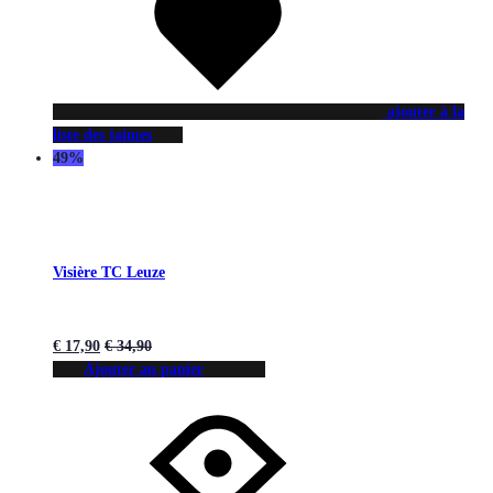
ajouter à la
liste des jaimes
49%
Visière TC Leuze
€
17,90
€
34,90
Ajouter au panier