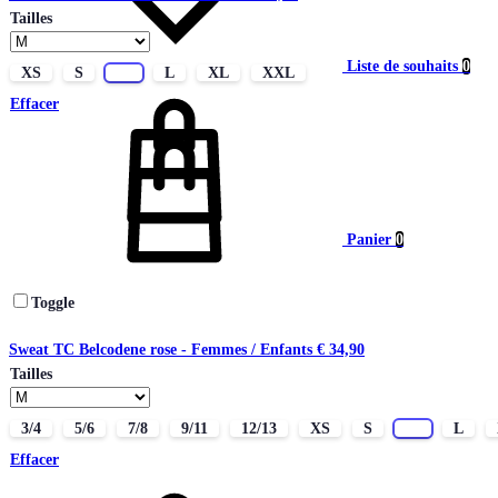
Tailles
Liste de souhaits
0
XS
S
M
L
XL
XXL
Effacer
Panier
0
Toggle
Sweat TC Belcodene rose - Femmes / Enfants
€
34,90
Tailles
3/4
5/6
7/8
9/11
12/13
XS
S
M
L
Effacer