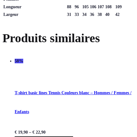
Longueur
88
96
105
106
107
108
109
Largeur
31
33
34
36
38
40
42
Produits similaires
58%
T-shirt basic lines Tennis Couleurs blanc – Hommes / Femmes /
Enfants
€
19,90
–
€
22,90