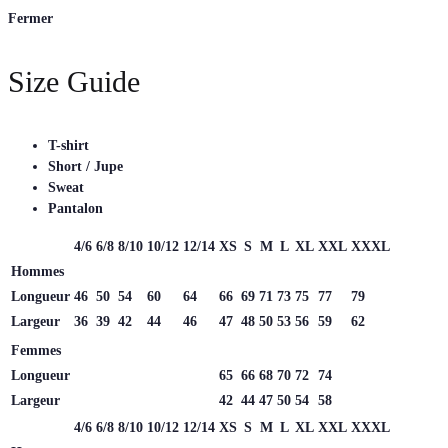
Fermer
Size Guide
T-shirt
Short / Jupe
Sweat
Pantalon
4/6
6/8
8/10
10/12
12/14
XS
S
M
L
XL
XXL
XXXL
Hommes
Longueur
46
50
54
60
64
66
69
71
73
75
77
79
Largeur
36
39
42
44
46
47
48
50
53
56
59
62
Femmes
Longueur
65
66
68
70
72
74
Largeur
42
44
47
50
54
58
4/6
6/8
8/10
10/12
12/14
XS
S
M
L
XL
XXL
XXXL