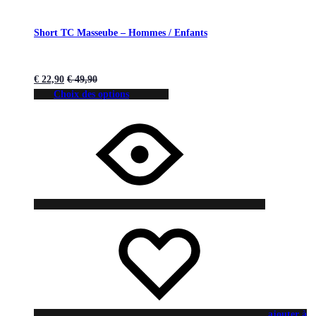
Short TC Masseube – Hommes / Enfants
€
22,90
€
49,90
Choix des options
ajouter à