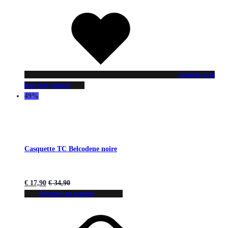
ajouter à la
liste des jaimes
49%
Casquette TC Belcodene noire
€
17,90
€
34,90
Ajouter au panier