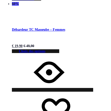
60%
Débardeur TC Masseube – Femmes
€
19,90
€
49,90
Choix des options