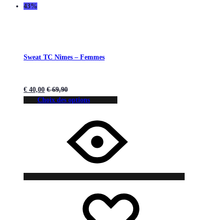
43%
Sweat TC Nîmes – Femmes
€
40,00
€
69,90
Choix des options