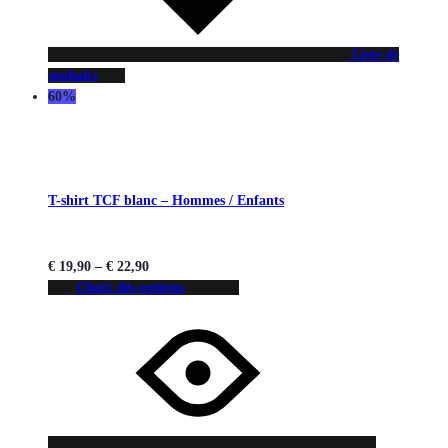
Liste de
souhaits
60%
T-shirt TCF blanc – Hommes / Enfants
€
19,90
–
€
22,90
Choix des options