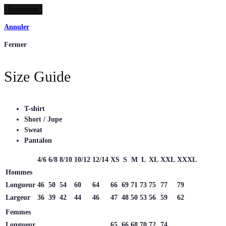
Annuler
Fermer
Size Guide
T-shirt
Short / Jupe
Sweat
Pantalon
4/6
6/8
8/10
10/12
12/14
XS
S
M
L
XL
XXL
XXXL
Hommes
Longueur
46
50
54
60
64
66
69
71
73
75
77
79
Largeur
36
39
42
44
46
47
48
50
53
56
59
62
Femmes
Longueur
65
66
68
70
72
74