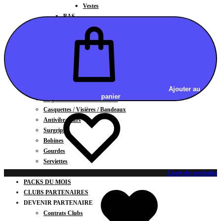
Vestes
BAS
Jupes
Shorts
Leggings
Pantalons
CARTES CADEAUX
ACCESSOIRES
Chaussettes / Sous-vêtements
Ajouter au
panier
Poignets / Manchettes / Gants
Casquettes / Visières / Bandeaux
Antivibrateurs
Surgrips
Bobines
Gourdes
Serviettes
Sacs
Liste de souhaits
PACKS DU MOIS
CLUBS PARTENAIRES
DEVENIR PARTENAIRE
Contrats Clubs