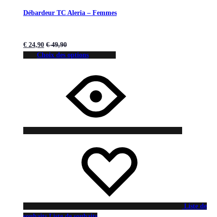
Débardeur TC Aleria – Femmes
€
24,90
€
49,90
Choix des options
Liste de
souhaits
Liste de souhaits