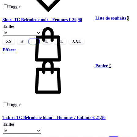
Toggle
Liste de souhaits
0
Short TC Belcodene noir - Femmes
€
29,90
Tailles
XS
S
M
L
XL
XXL
Effacer
Panier
0
Toggle
T-shirt TC Belcodene blanc - Hommes / Enfants
€
21,90
Tailles