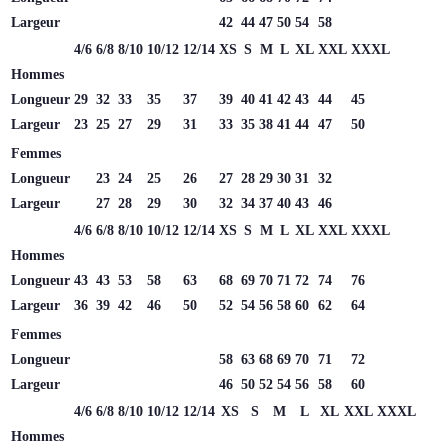
Largeur
42
44
47
50
54
58
4/6
6/8
8/10
10/12
12/14
XS
S
M
L
XL
XXL
XXXL
Hommes
Longueur
29
32
33
35
37
39
40
41
42
43
44
45
Largeur
23
25
27
29
31
33
35
38
41
44
47
50
Femmes
Longueur
23
24
25
26
27
28
29
30
31
32
Largeur
27
28
29
30
32
34
37
40
43
46
4/6
6/8
8/10
10/12
12/14
XS
S
M
L
XL
XXL
XXXL
Hommes
Longueur
43
43
53
58
63
68
69
70
71
72
74
76
Largeur
36
39
42
46
50
52
54
56
58
60
62
64
Femmes
Longueur
58
63
68
69
70
71
72
Largeur
46
50
52
54
56
58
60
4/6
6/8
8/10
10/12
12/14
XS
S
M
L
XL
XXL
XXXL
Hommes