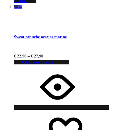
souhaits
58%
Sweat capuche acacias marine
€
22,90
–
€
27,90
Choix des options