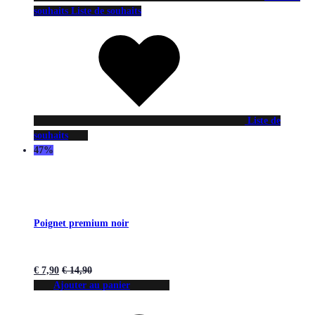
souhaits
Liste de souhaits
Liste de
souhaits
47%
Poignet premium noir
€
7,90
€
14,90
Ajouter au panier