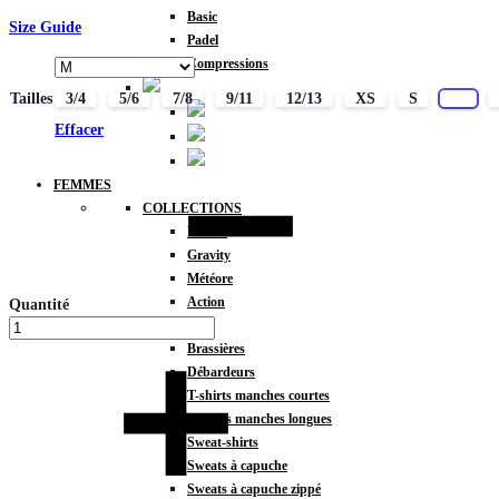
Basic
Size Guide
Padel
Compressions
Tailles
3/4
5/6
7/8
9/11
12/13
XS
S
M
Effacer
FEMMES
COLLECTIONS
Fitness
Gravity
Météore
Action
Quantité
HAUTS
Brassières
Débardeurs
T-shirts manches courtes
T-shirts manches longues
Sweat-shirts
Sweats à capuche
Sweats à capuche zippé