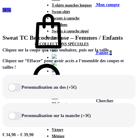
Mon compte
T-shirts manches longues
56%
Sweat-shirt
Sweats à capuche
Pantalons
Sweats à capuche zippé
Sweat TC Belcodene rose – Femmes / Enfants
Vestes
COLLECTIONS SPÉCIALES
Cliquez sur la coupe que vous souhaitez, puis sur la taille.
Panier
0
Cliquez sur “Effacer” pour avoir accès a l’ensemble des coupes et
tailles !
COLLECTIONS
Personnalisation au dos (+5€)
Prestige
Rex
Chercher
TA Court
Premium
Personnalisation sur la manche (+3€)
Miami
Storm
Victory
€
34,90
–
€
39,90
Météore