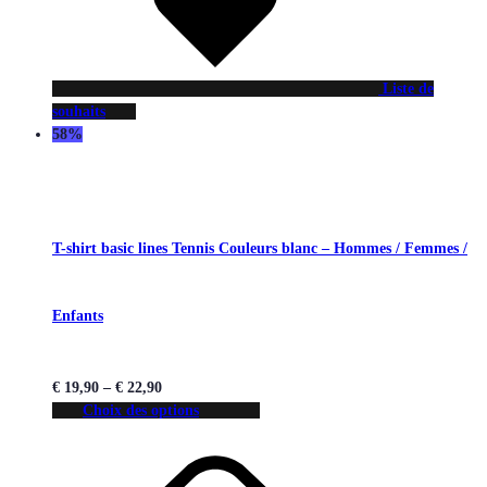
Liste de
souhaits
58%
T-shirt basic lines Tennis Couleurs blanc – Hommes / Femmes /
Enfants
€
19,90
–
€
22,90
Choix des options