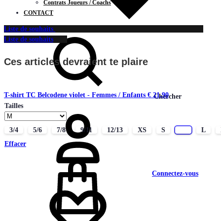
Contrats Joueurs / Coachs
CONTACT
Liste de souhaits
Liste de souhaits
Ces articles devraient te plaire
T-shirt TC Belcodene violet - Femmes / Enfants
€
21,90
Chercher
Tailles
3/4
5/6
7/8
9/11
12/13
XS
S
M
L
Effacer
Connectez-vous