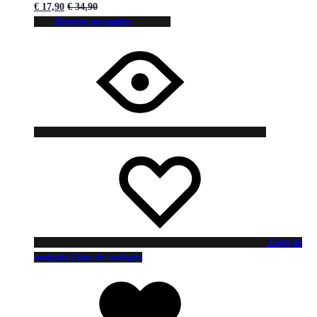
€
17,90
€
34,90
Ajouter au panier
Liste de
souhaits
Liste de souhaits