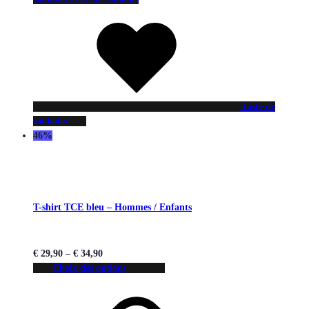
Liste de
souhaits
46%
T-shirt TCE bleu – Hommes / Enfants
€
29,90
–
€
34,90
Choix des options