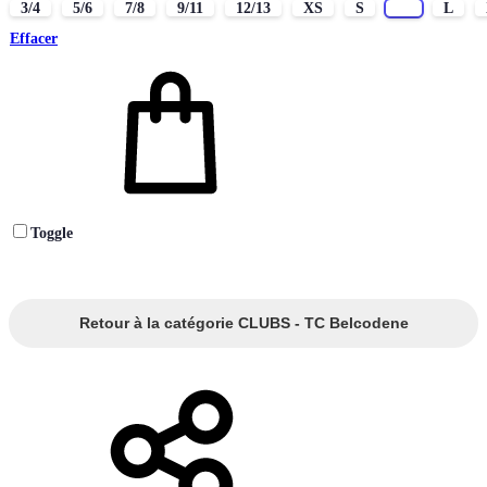
3/4
5/6
7/8
9/11
12/13
XS
S
M
L
Effacer
Toggle
Retour à la catégorie CLUBS - TC Belcodene