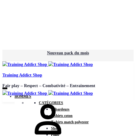
Nouveau pack du mois
Training Addict Shop
Fair play – Respect – Combativité – Entrainement
HOMMES
CATÉGORIES
Débardeurs
T-shirts coton
T-shirts match polyester
Shorts
Polos