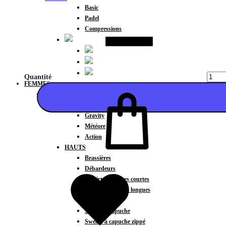
Basic
Padel
Compressions
Quantité
FEMMES
COLLECTIONS
Fitness
Gravity
Météore
Action
HAUTS
Ajouter
Brassières
Débardeurs
T-shirts manches courtes
T-shirts manches longues
Sweat-shirts
Sweats à capuche
Sweats à capuche zippé