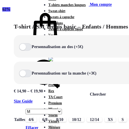
Mon compte
T-shirts manches longues
62%
Sweat-shirt
Sweats à capuche
Pantalons
T-shirt ASM Tennis basic – Enfants / Hommes
Sweats à capuche zippé
Vestes
COLLECTIONS SPÉCIALES
Personnalisation au dos (+5€)
Panier
0
Personnalisation sur la manche (+3€)
COLLECTIONS
Prestige
Rex
€
14,90
–
€
19,90
Chercher
TA Court
Size Guide
Premium
Miami
Storm
Tailles
4/6
6/8
8/10
10/12
12/14
XS
S
Victory
Météore
Effacer