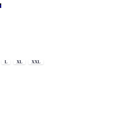
s
L
XL
XXL