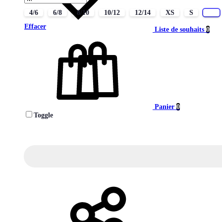
4/6
6/8
8/10
10/12
12/14
XS
S
M
Effacer
Liste de souhaits
0
Panier
0
Toggle