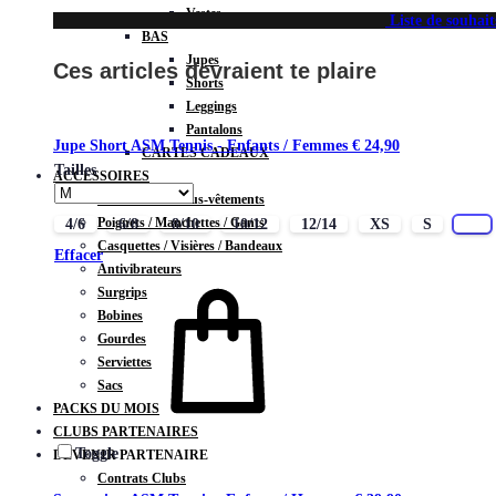
Vestes
Liste de souhait
BAS
Jupes
Ces articles devraient te plaire
Shorts
Leggings
Pantalons
Jupe Short ASM Tennis - Enfants / Femmes
€
24,90
CARTES CADEAUX
Tailles
ACCESSOIRES
Chaussettes / Sous-vêtements
Poignets / Manchettes / Gants
4/6
6/8
8/10
10/12
12/14
XS
S
M
Casquettes / Visières / Bandeaux
Effacer
Antivibrateurs
Surgrips
Bobines
Gourdes
Serviettes
Sacs
PACKS DU MOIS
CLUBS PARTENAIRES
Toggle
DEVENIR PARTENAIRE
Contrats Clubs