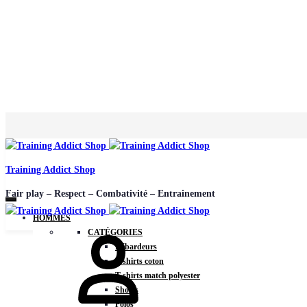
Training Addict Shop
Fair play – Respect – Combativité – Entrainement
HOMMES
CATÉGORIES
Débardeurs
T-shirts coton
T-shirts match polyester
Shorts
Polos