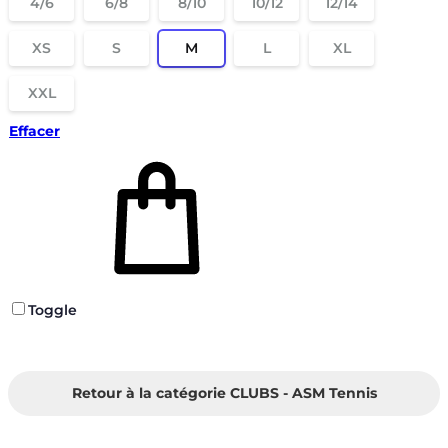
4/6
6/8
8/10
10/12
12/14
XS
S
M
L
XL
XXL
Effacer
Toggle
Retour à la catégorie CLUBS - ASM Tennis