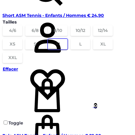
Short ASM Tennis - Enfants / Hommes
€
24,90
Connectez-
Tailles
vous
4/6
6/8
8/10
10/12
12/14
XS
S
M
L
XL
XXL
Liste
Effacer
de
souhaits
0
Panier
Toggle