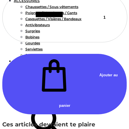
ACCESSOIRES
Chaussettes / Sous-vêtements
Poignets / Manchettes / Gants
Casquettes / Visières / Bandeaux
Antivibrateurs
Surgrips
Bobines
Gourdes
Serviettes
Sacs
PACKS DU MOIS
CLUBS PARTENAIRES
DEVENIR PARTENAIRE
Ajouter au
Contrats Clubs
Contrats Joueurs / Coachs
CONTACT
Chercher
panier
Ces articles devraient te plaire