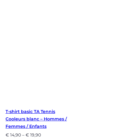
T-shirt basic TA Tennis
Cooleurs blanc – Hommes /
Femmes / Enfants
€
14,90
–
€
19,90