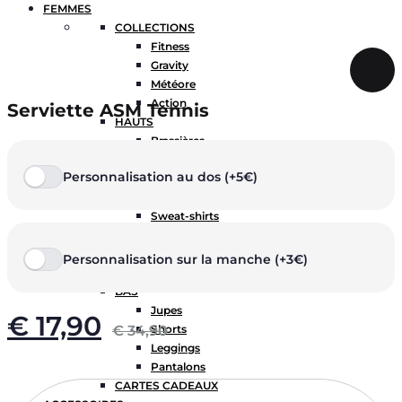
FEMMES
COLLECTIONS
Fitness
Gravity
Météore
Action
Serviette ASM Tennis
HAUTS
Brassières
Débardeurs
Personnalisation au dos (+5€)
T-shirts manches courtes
T-shirts manches longues
Sweat-shirts
Sweats à capuche
Sweats à capuche zippé
Personnalisation sur la manche (+3€)
Vestes
BAS
Jupes
€
17,90
€
34,90
Shorts
Leggings
Pantalons
CARTES CADEAUX
Quantité