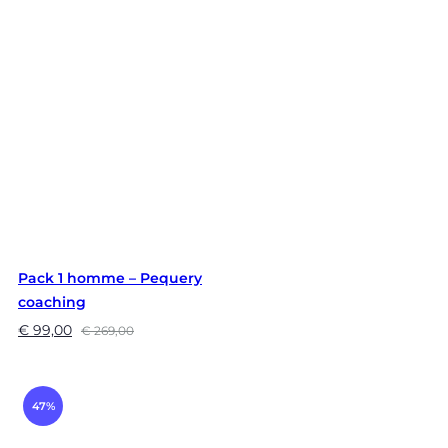
Pack 1 homme – Pequery
coaching
€
99,00
€
269,00
47%