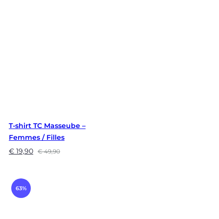
T-shirt TC Masseube –
Femmes / Filles
€
19,90
€
49,90
63%