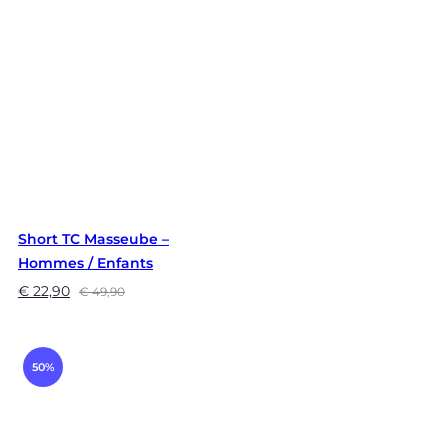
Short TC Masseube –
Hommes / Enfants
€
22,90
€
49,90
50%