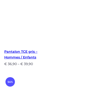
Pantalon TCE gris –
Hommes / Enfants
€
36,90
–
€
39,90
54%