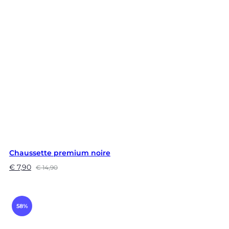
Chaussette premium noire
€
7,90
€
14,90
58%