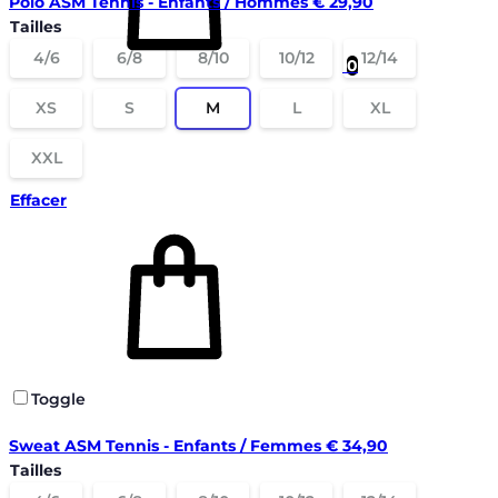
Polo ASM Tennis - Enfants / Hommes
€
29,90
Tailles
4/6
6/8
8/10
10/12
12/14
0
XS
S
M
L
XL
XXL
Effacer
Toggle
Sweat ASM Tennis - Enfants / Femmes
€
34,90
Tailles