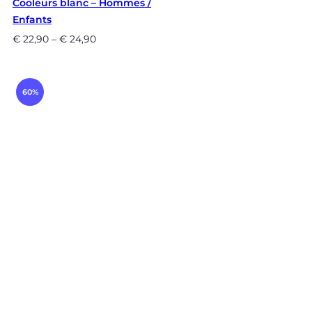
Cooleurs blanc – Hommes /
Enfants
€
22,90
–
€
24,90
60%