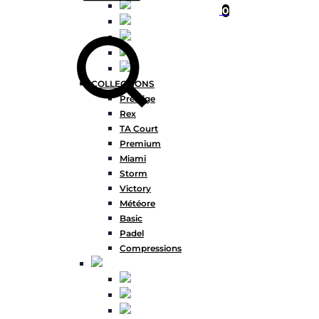
0
Chercher
COLLECTIONS
Prestige
Rex
TA Court
Premium
Miami
Storm
Victory
Météore
Basic
Padel
Compressions