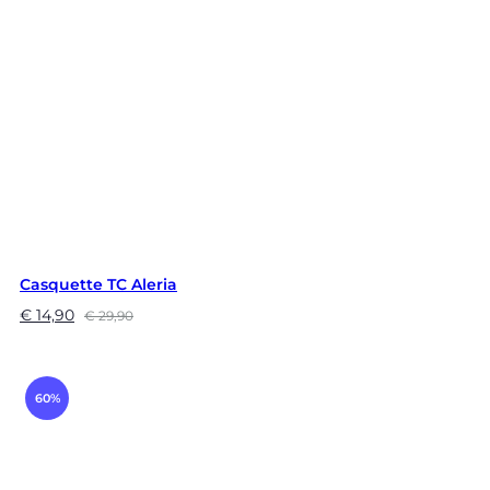
Casquette TC Aleria
€
14,90
€
29,90
60%