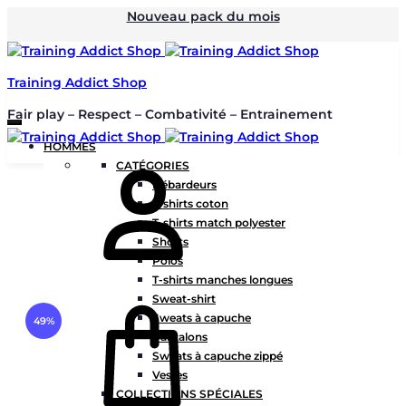
Nouveau pack du mois
Training Addict Shop
Fair play – Respect – Combativité – Entrainement
HOMMES
Mon
CATÉGORIES
compte
Débardeurs
T-shirts coton
T-shirts match polyester
Shorts
Polos
T-shirts manches longues
Panier
Sweat-shirt
Sweats à capuche
49%
Pantalons
Sweats à capuche zippé
Vestes
COLLECTIONS SPÉCIALES