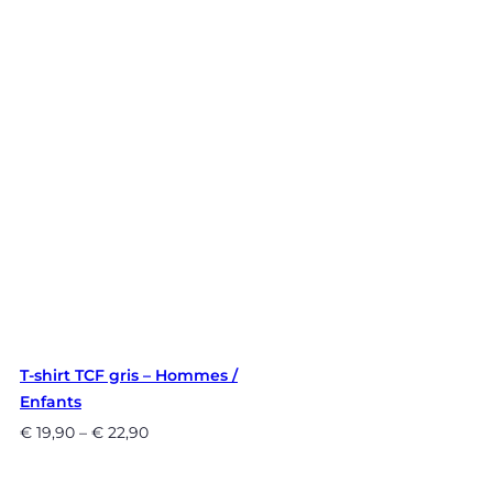
T-shirt TCF gris – Hommes /
Enfants
€
19,90
–
€
22,90