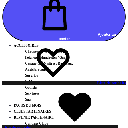
Vestes
BAS
Jupes
Shorts
Leggings
Pantalons
Ajouter au
panier
CARTES CADEAUX
ACCESSOIRES
Chaussettes / Sous-vêtements
Poignets / Manchettes / Gants
Casquettes / Visières / Bandeaux
Antivibrateurs
Surgrips
Bobines
Liste de souhaits
Gourdes
Serviettes
Sacs
PACKS DU MOIS
CLUBS PARTENAIRES
DEVENIR PARTENAIRE
Contrats Clubs
Liste de souhaits