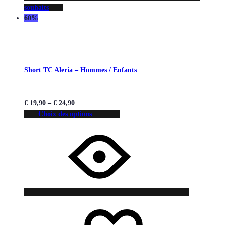
souhaits
60%
Short TC Aleria – Hommes / Enfants
€
19,90
–
€
24,90
Choix des options