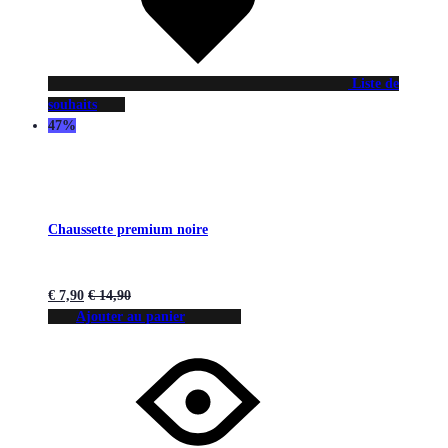
Liste de
souhaits
47%
Chaussette premium noire
€
7,90
€
14,90
Ajouter au panier