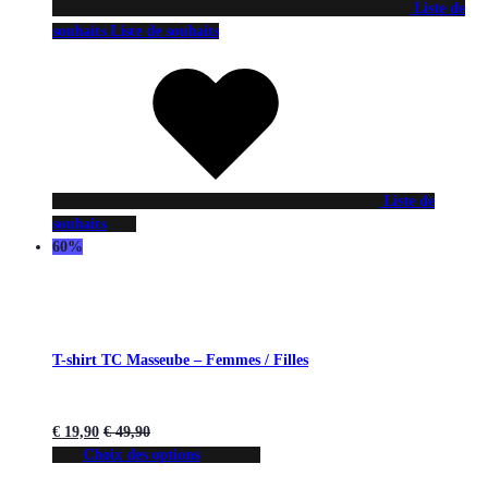
Liste de
souhaits
Liste de souhaits
Liste de
souhaits
60%
T-shirt TC Masseube – Femmes / Filles
€
19,90
€
49,90
Choix des options