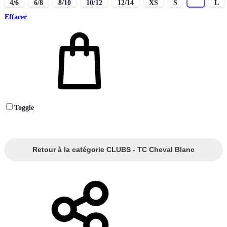
4/6
6/8
8/10
10/12
12/14
XS
S
M
L
Effacer
Toggle
Retour à la catégorie CLUBS - TC Cheval Blanc