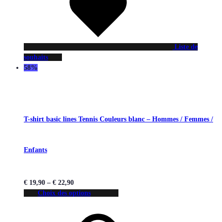
Liste de
souhaits
58%
T-shirt basic lines Tennis Couleurs blanc – Hommes / Femmes /
Enfants
€
19,90
–
€
22,90
Choix des options