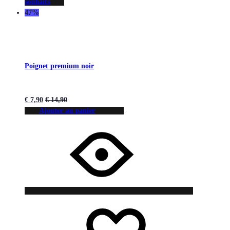
souhaits
47%
Poignet premium noir
€
7,90
€
14,90
Ajouter au panier