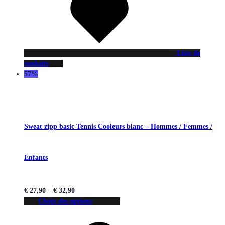
Liste de
souhaits
57%
Sweat zipp basic Tennis Cooleurs blanc – Hommes / Femmes /
Enfants
€
27,90
–
€
32,90
Choix des options