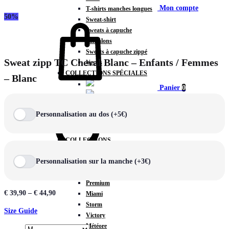
Mon compte
T-shirts manches longues
50%
Sweat-shirt
Sweats à capuche
Pantalons
Sweats à capuche zippé
Sweat zipp TC Cheval Blanc – Enfants / Femmes
Vestes
COLLECTIONS SPÉCIALES
– Blanc
Panier
0
Personnalisation au dos (+5€)
COLLECTIONS
Prestige
Personnalisation sur la manche (+3€)
Rex
Chercher
TA Court
Premium
€
39,90
–
€
44,90
Miami
Storm
Size Guide
Victory
Météore