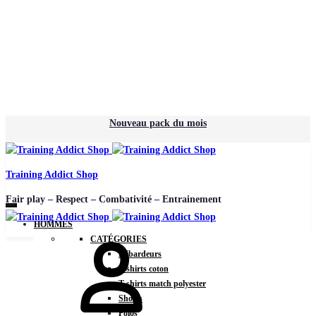
Nouveau pack du mois
Training Addict Shop
Fair play – Respect – Combativité – Entrainement
HOMMES
CATÉGORIES
Débardeurs
T-shirts coton
T-shirts match polyester
Shorts
Polos