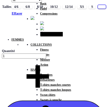
Basic
Tailles
4/6
6/8
8/10
10/12
12/14
XS
S
M
Padel
Effacer
Compressions
FEMMES
COLLECTIONS
Fitness
Quantité
Gravity
Météore
Action
HAUTS
Brassières
Débardeurs
T-shirts manches courtes
T-shirts manches longues
Sweat-shirts
Sweats à capuche
Sweats à capuche zippé