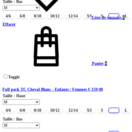
Taille : Bas
4/6
6/8
8/10
10/12
12/14
XS
S
M
L
Liste de souhaits
0
Effacer
Panier
0
Toggle
Full pack TC Cheval Blanc - Enfants / Femmes
€
159,90
Taille : Haut
4/6
6/8
8/10
10/12
12/14
XS
S
M
L
Taille : Bas