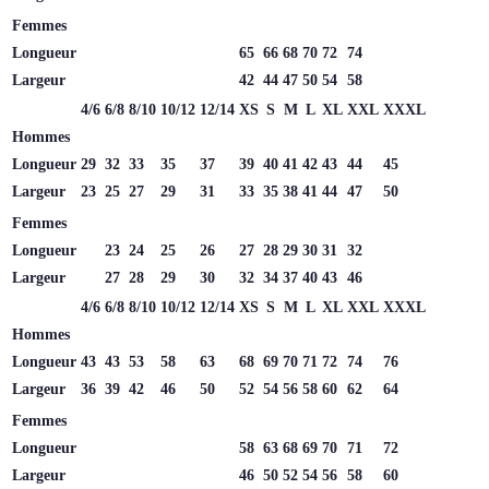
Femmes
Longueur
65
66
68
70
72
74
Largeur
42
44
47
50
54
58
4/6
6/8
8/10
10/12
12/14
XS
S
M
L
XL
XXL
XXXL
Hommes
Longueur
29
32
33
35
37
39
40
41
42
43
44
45
Largeur
23
25
27
29
31
33
35
38
41
44
47
50
Femmes
Longueur
23
24
25
26
27
28
29
30
31
32
Largeur
27
28
29
30
32
34
37
40
43
46
4/6
6/8
8/10
10/12
12/14
XS
S
M
L
XL
XXL
XXXL
Hommes
Longueur
43
43
53
58
63
68
69
70
71
72
74
76
Largeur
36
39
42
46
50
52
54
56
58
60
62
64
Femmes
Longueur
58
63
68
69
70
71
72
Largeur
46
50
52
54
56
58
60