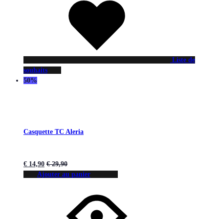
Liste de
souhaits
50%
Casquette TC Aleria
€
14,90
€
29,90
Ajouter au panier