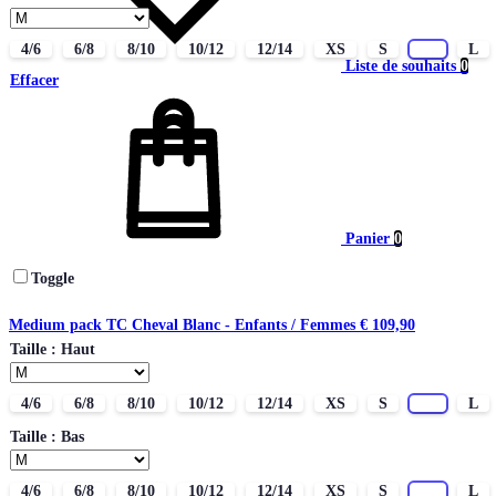
4/6
6/8
8/10
10/12
12/14
XS
S
M
L
Liste de souhaits
0
Effacer
Panier
0
Toggle
Medium pack TC Cheval Blanc - Enfants / Femmes
€
109,90
Taille : Haut
4/6
6/8
8/10
10/12
12/14
XS
S
M
L
Taille : Bas
4/6
6/8
8/10
10/12
12/14
XS
S
M
L