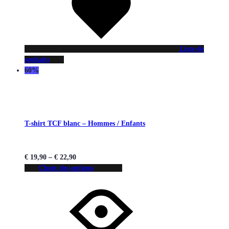
Liste de
souhaits
60%
T-shirt TCF blanc – Hommes / Enfants
€
19,90
–
€
22,90
Choix des options