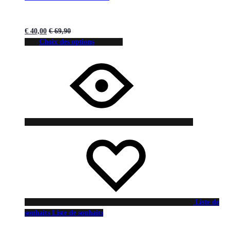
€
40,00
€
69,90
Choix des options
Liste de
souhaits
Liste de souhaits