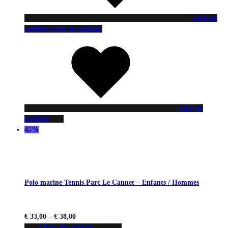
Liste de
souhaits
Liste de souhaits
Liste de
souhaits
45%
Polo marine Tennis Parc Le Cannet – Enfants / Hommes
€
33,00
–
€
38,00
Choix des options