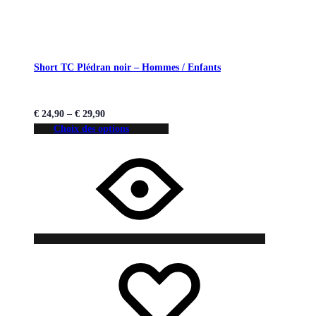
Short TC Plédran noir – Hommes / Enfants
€
24,90
–
€
29,90
Choix des options