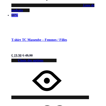
Liste de
souhaits
60%
T-shirt TC Masseube – Femmes / Filles
€
19,90
€
49,90
Choix des options