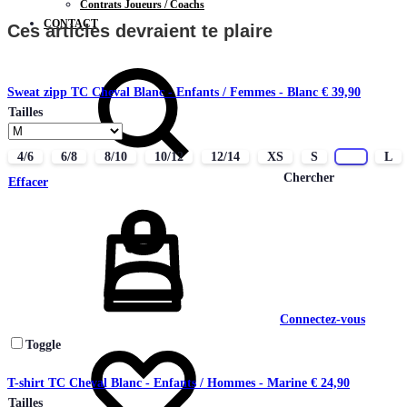
Contrats Joueurs / Coachs
CONTACT
Ces articles devraient te plaire
Sweat zipp TC Cheval Blanc - Enfants / Femmes - Blanc
€
39,90
Tailles
4/6
6/8
8/10
10/12
12/14
XS
S
M
L
Chercher
Effacer
Connectez-vous
Toggle
T-shirt TC Cheval Blanc - Enfants / Hommes - Marine
€
24,90
Tailles