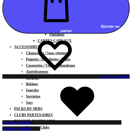
Vestes
BAS
Jupes
Shorts
Ajouter au
Leggings
panier
Pantalons
CARTES CADEAUX
ACCESSOIRES
Chaussettes / Sous-vêtements
Poignets / Manchettes / Gants
Casquettes / Visières / Bandeaux
Antivibrateurs
Liste de souhaits
Surgrips
Bobines
Gourdes
Serviettes
Sacs
PACKS DU MOIS
CLUBS PARTENAIRES
DEVENIR PARTENAIRE
Liste de souhaits
Contrats Clubs
Liste de souhaits