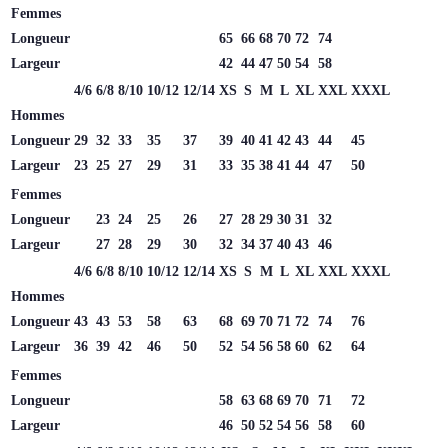
Femmes
Longueur
65
66
68
70
72
74
Largeur
42
44
47
50
54
58
4/6
6/8
8/10
10/12
12/14
XS
S
M
L
XL
XXL
XXXL
Hommes
Longueur
29
32
33
35
37
39
40
41
42
43
44
45
Largeur
23
25
27
29
31
33
35
38
41
44
47
50
Femmes
Longueur
23
24
25
26
27
28
29
30
31
32
Largeur
27
28
29
30
32
34
37
40
43
46
4/6
6/8
8/10
10/12
12/14
XS
S
M
L
XL
XXL
XXXL
Hommes
Longueur
43
43
53
58
63
68
69
70
71
72
74
76
Largeur
36
39
42
46
50
52
54
56
58
60
62
64
Femmes
Longueur
58
63
68
69
70
71
72
Largeur
46
50
52
54
56
58
60