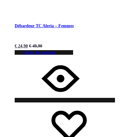
Débardeur TC Aleria – Femmes
€
24,90
€
49,90
Choix des options