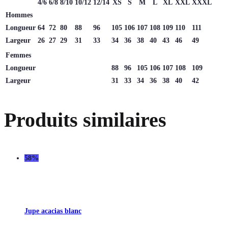
4/6
6/8
8/10
10/12
12/14
XS
S
M
L
XL
XXL
XXXL
Hommes
Longueur
64
72
80
88
96
105
106
107
108
109
110
111
Largeur
26
27
29
31
33
34
36
38
40
43
46
49
Femmes
Longueur
88
96
105
106
107
108
109
Largeur
31
33
34
36
38
40
42
Produits similaires
58%
Jupe acacias blanc