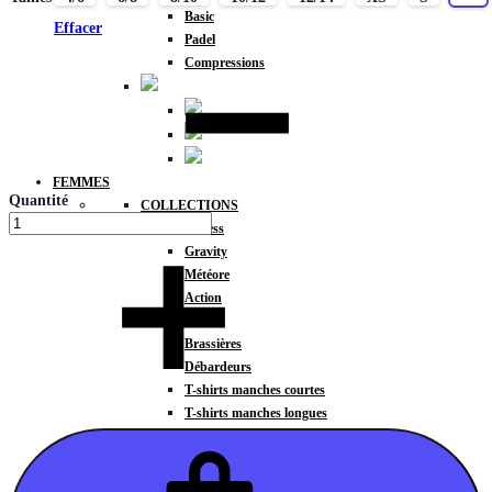
Basic
Effacer
Padel
Compressions
FEMMES
Quantité
COLLECTIONS
Fitness
Gravity
Météore
Action
HAUTS
Brassières
Débardeurs
T-shirts manches courtes
T-shirts manches longues
Sweat-shirts
Sweats à capuche
Sweats à capuche zippé