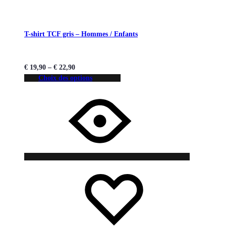
T-shirt TCF gris – Hommes / Enfants
€
19,90
–
€
22,90
Choix des options