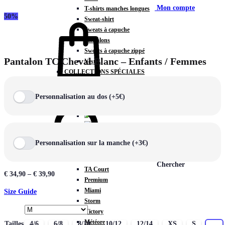
Mon compte
T-shirts manches longues
50%
Sweat-shirt
Sweats à capuche
Pantalons
Sweats à capuche zippé
Pantalon TC Cheval Blanc – Enfants / Femmes
Vestes
COLLECTIONS SPÉCIALES
Panier
0
Personnalisation au dos (+5€)
COLLECTIONS
Personnalisation sur la manche (+3€)
Prestige
Rex
Chercher
TA Court
€
34,90
–
€
39,90
Premium
Miami
Size Guide
Storm
Victory
Météore
Tailles
4/6
6/8
8/10
10/12
12/14
XS
S
M