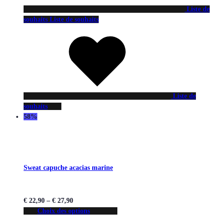
Liste de
souhaits
Liste de souhaits
Liste de
souhaits
58%
Sweat capuche acacias marine
€
22,90
–
€
27,90
Choix des options