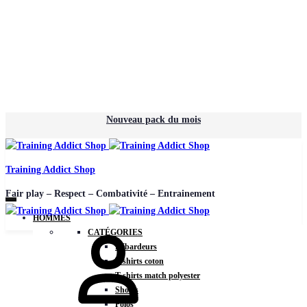
Nouveau pack du mois
Training Addict Shop
Fair play – Respect – Combativité – Entrainement
HOMMES
CATÉGORIES
Débardeurs
T-shirts coton
T-shirts match polyester
Shorts
Polos