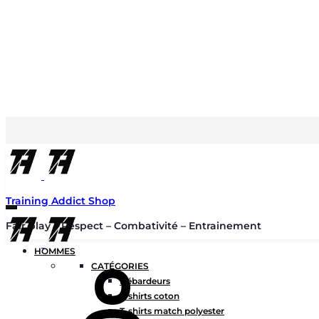
Training Addict Shop
Fair play – Respect – Combativité – Entrainement
HOMMES
Mon
CATÉGORIES
compte
Débardeurs
T-shirts coton
T-shirts match polyester