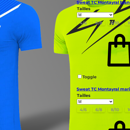
Sweat TC Montayral blan
Tailles
4/6
6/8
8/10
1
Toggle
Sweat TC Montayral mar
Tailles
4/6
6/8
8/10
1