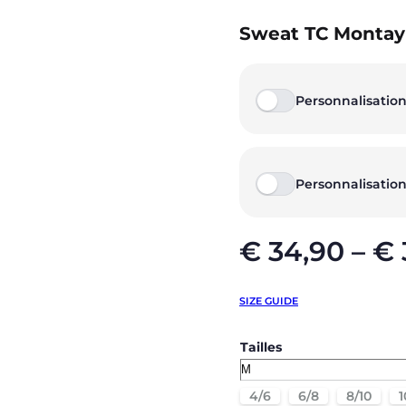
Sweat TC Montayr
Personnalisation
Personnalisation
€
34,90
–
€
SIZE GUIDE
Tailles
4/6
6/8
8/10
1