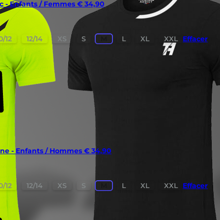
c - Enfants / Femmes
€
34,90
0/12
12/14
XS
S
M
L
XL
XXL
Effacer
ine - Enfants / Hommes
€
34,90
0/12
12/14
XS
S
M
L
XL
XXL
Effacer