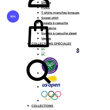
Shorts
Polos
T-shirts manches longues
50%
Panier
Sweat-shirt
Sweats à capuche
Pantalons
Sweats à capuche zippé
Vestes
COLLECTIONS SPÉCIALES
0
Chercher
COLLECTIONS