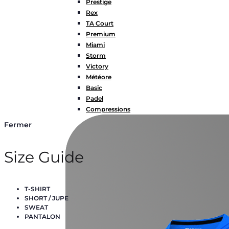
Prestige
Rex
TA Court
Premium
Miami
Storm
Victory
Météore
Basic
Padel
Compressions
Fermer
Size Guide
T-SHIRT
SHORT / JUPE
SWEAT
PANTALON