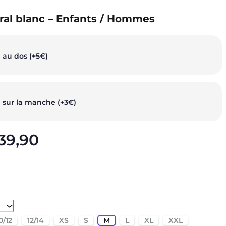
al blanc – Enfants / Hommes
 au dos (+5€)
 sur la manche (+3€)
39,90
0/12
12/14
XS
S
M
L
XL
XXL