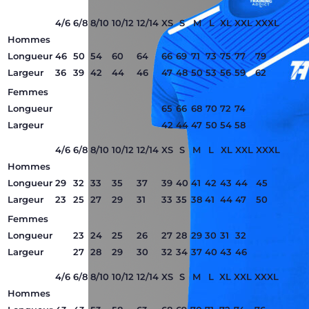
4/6
6/8
8/10
10/12
12/14
XS
S
M
L
XL
XXL
XXXL
Hommes
Longueur
46
50
54
60
64
66
69
71
73
75
77
79
Largeur
36
39
42
44
46
47
48
50
53
56
59
62
Femmes
Longueur
65
66
68
70
72
74
Largeur
42
44
47
50
54
58
4/6
6/8
8/10
10/12
12/14
XS
S
M
L
XL
XXL
XXXL
Hommes
Longueur
29
32
33
35
37
39
40
41
42
43
44
45
Largeur
23
25
27
29
31
33
35
38
41
44
47
50
Femmes
Longueur
23
24
25
26
27
28
29
30
31
32
Largeur
27
28
29
30
32
34
37
40
43
46
4/6
6/8
8/10
10/12
12/14
XS
S
M
L
XL
XXL
XXXL
Hommes