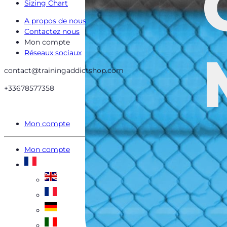
Sizing Chart
A propos de nous
Contactez nous
Mon compte
Réseaux sociaux
contact@trainingaddictshop.com
+33678577358
Mon compte
Mon compte