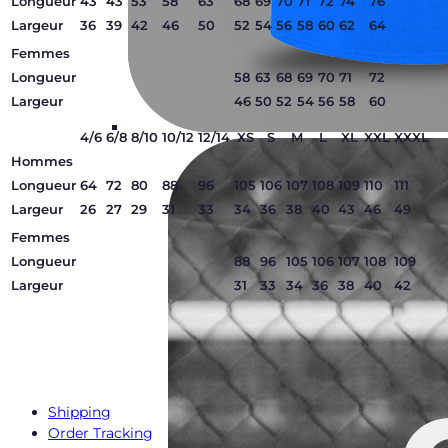
Longueur
43
43
53
58
63
68
69
70
71
72
74
76
Largeur
36
39
42
46
50
52
54
56
58
60
62
64
Femmes
Longueur
58
63
68
69
70
71
72
Largeur
46
50
52
54
56
58
60
4/6
6/8
8/10
10/12
12/14
XS
S
M
L
XL
XXL
XXXL
Hommes
Longueur
64
72
80
88
96
105
106
107
108
109
110
111
Largeur
26
27
29
31
33
34
36
38
40
43
46
49
Femmes
Longueur
88
96
105
106
107
108
109
Largeur
31
33
34
36
38
40
42
Shipping
Order Tracking