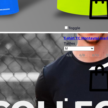
Toggle
T-shirt TC Montayral ma
Tailles
4/6
6/8
8/10
1
Toggle