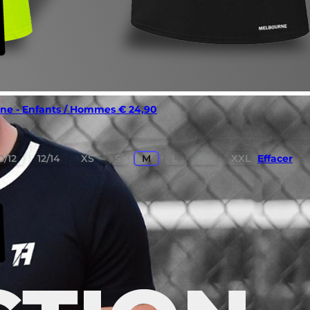
rine - Enfants / Hommes
€
24,90
0/12
12/14
XS
S
M
L
XL
XXL
Effacer