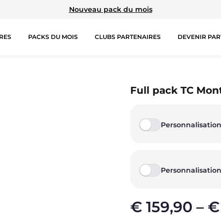
Nouveau pack du mois
RES
PACKS DU MOIS
CLUBS PARTENAIRES
DEVENIR PAR
TIONS SPÉCIALES
HAUTS
COLLECTIONS
B
Full pack TC Mon
Brassières
Prestige
Ju
Personnalisation
Débardeurs
Rex
Sh
T-shirts manches courtes
TA Court
Le
Personnalisation
T-shirts manches longues
Premium
Pa
Sweat-shirts
Miami
€
159,90
–
€
Sweats à capuche
Storm