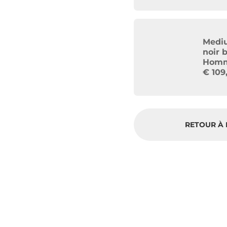
Mediu
noir b
Hom
€
109
RETOUR À 