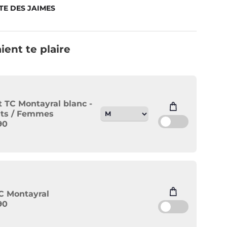
TE DES JAIMES
ient te plaire
 TC Montayral blanc -
nts / Femmes
90
C Montayral
90