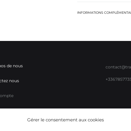
INFORMATIONS COMPLÉMENTA
pos de nous
contact@tra
+336785773
ctez nous
compte
ux sociaux
Mon compt
Gérer le consentement aux cookies