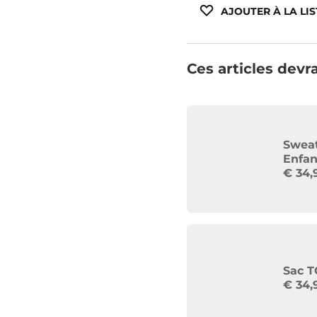
AJOUTER À LA LIS
Ces articles devra
Sweat
Enfa
€
34,
Sac T
€
34,