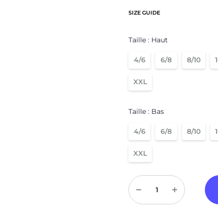
Sweats à capuche zippé
Victory
SIZE GUIDE
Vestes
Météore
Taille : Haut
Basic
4/6
6/8
8/10
Padel
XXL
Compressions
Taille : Bas
4/6
6/8
8/10
XXL
Quantité