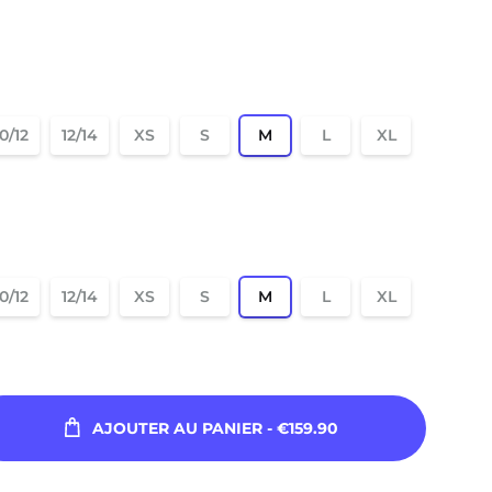
10/12
12/14
XS
S
M
L
XL
10/12
12/14
XS
S
M
L
XL
AJOUTER AU PANIER
- €159.90