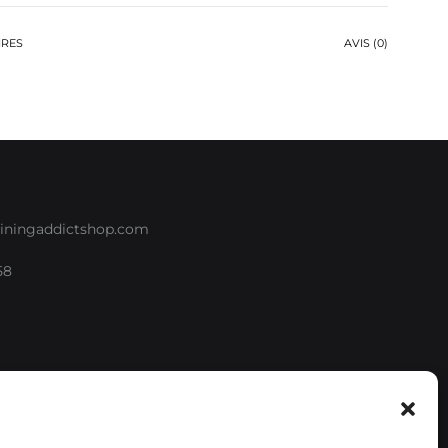
IRES
AVIS (0)
iningaddictshop.com
58
e