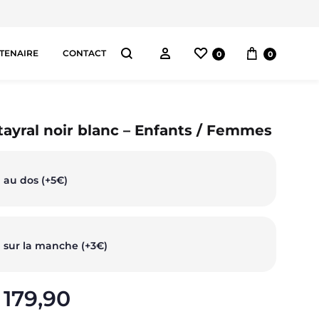
Liste de souhaits
Panier
Connectez-vous
TENAIRE
CONTACT
0
0
Chercher
AS
tayral noir blanc – Enfants / Femmes
pes
 au dos (+5€)
orts
ggings
 sur la manche (+3€)
ntalons
179,90