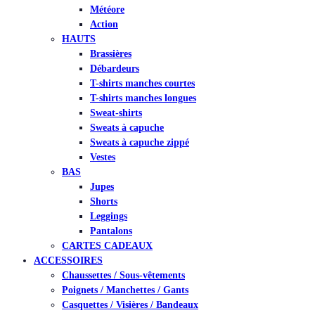
Météore
Action
HAUTS
Brassières
Débardeurs
T-shirts manches courtes
T-shirts manches longues
Sweat-shirts
Sweats à capuche
Sweats à capuche zippé
Vestes
BAS
Jupes
Shorts
Leggings
Pantalons
CARTES CADEAUX
ACCESSOIRES
Chaussettes / Sous-vêtements
Poignets / Manchettes / Gants
Casquettes / Visières / Bandeaux