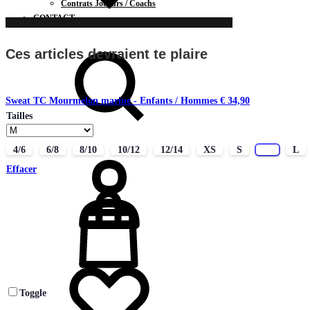
Contrats Joueurs / Coachs
CONTACT
Chercher
Ces articles devraient te plaire
Sweat TC Mourmelon marine - Enfants / Hommes
€
34,90
Tailles
Connectez-
4/6
6/8
8/10
10/12
12/14
XS
S
M
L
vous
Effacer
Liste
de
souhaits
Toggle