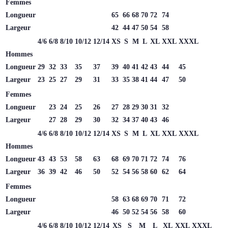
Femmes
Longueur
65
66
68
70
72
74
Largeur
42
44
47
50
54
58
4/6
6/8
8/10
10/12
12/14
XS
S
M
L
XL
XXL
XXXL
Hommes
Longueur
29
32
33
35
37
39
40
41
42
43
44
45
Largeur
23
25
27
29
31
33
35
38
41
44
47
50
Femmes
Longueur
23
24
25
26
27
28
29
30
31
32
Largeur
27
28
29
30
32
34
37
40
43
46
4/6
6/8
8/10
10/12
12/14
XS
S
M
L
XL
XXL
XXXL
Hommes
Longueur
43
43
53
58
63
68
69
70
71
72
74
76
Largeur
36
39
42
46
50
52
54
56
58
60
62
64
Femmes
Longueur
58
63
68
69
70
71
72
Largeur
46
50
52
54
56
58
60
4/6
6/8
8/10
10/12
12/14
XS
S
M
L
XL
XXL
XXXL