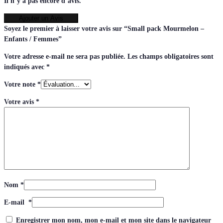
Il n’y a pas encore d’avis.
Ajouter un Avis
Soyez le premier à laisser votre avis sur “Small pack Mourmelon –
Enfants / Femmes”
Votre adresse e-mail ne sera pas publiée.
Les champs obligatoires sont
indiqués avec
*
Votre note
*
Votre avis
*
Nom
*
E-mail
*
Enregistrer mon nom, mon e-mail et mon site dans le navigateur