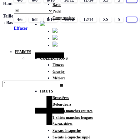
4/6
6/8
8/10
10/12
12/14
XS
S
M
Haut
Basic
Padel
Taille
Compressions
4/6
6/8
8/10
10/12
12/14
XS
S
M
: Bas
Effacer
Quantité
FEMMES
COLLECTIONS
Fitness
Gravity
Météore
Action
HAUTS
Brassières
Débardeurs
T-shirts manches courtes
T-shirts manches longues
Sweat-shirts
Sweats à capuche
Sweats à capuche zippé