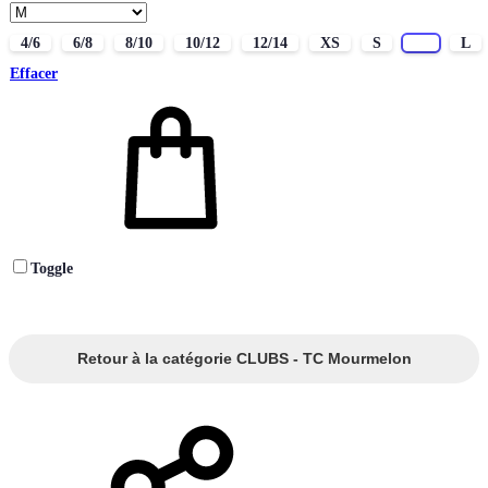
4/6
6/8
8/10
10/12
12/14
XS
S
M
L
Effacer
Toggle
Retour à la catégorie CLUBS - TC Mourmelon