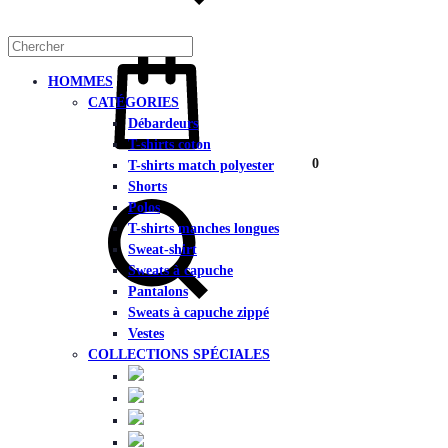
Panier
HOMMES
CATÉGORIES
Débardeurs
T-shirts coton
0
T-shirts match polyester
Chercher
Shorts
Polos
T-shirts manches longues
Sweat-shirt
Sweats à capuche
Pantalons
Sweats à capuche zippé
Vestes
COLLECTIONS SPÉCIALES