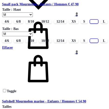
Small pack Mourmelon - Enfants / Hommes
€
47,90
Taille : Haut
0
Panier
4/6
6/8
8/10
10/12
12/14
XS
S
M
L
Taille : Bas
4/6
6/8
8/10
10/12
12/14
XS
S
M
L
Effacer
0
Toggle
Softshell Mourmelon marine - Enfants / Hommes
€
54,90
Tailles