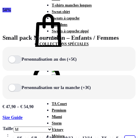
T-shirts manches longues
54%
Panier
Sweat-shirt
Sweats à capuche
Pantalons
Sweats à capuche zippé
Small pack Mourmelon – Enfants / Femmes
Vestes
COLLECTIONS SPÉCIALES
0
Chercher
Personnalisation au dos (+5€)
COLLECTIONS
Personnalisation sur la manche (+3€)
Prestige
Rex
TA Court
€
47,90
–
€
54,90
Premium
Miami
Size Guide
Storm
Taille
Victory
:
Météore