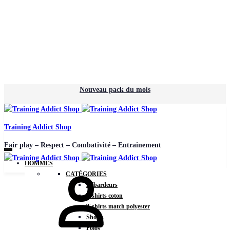
Nouveau pack du mois
Training Addict Shop
Fair play – Respect – Combativité – Entrainement
HOMMES
Mon
CATÉGORIES
compte
Débardeurs
T-shirts coton
T-shirts match polyester
Shorts
Polos