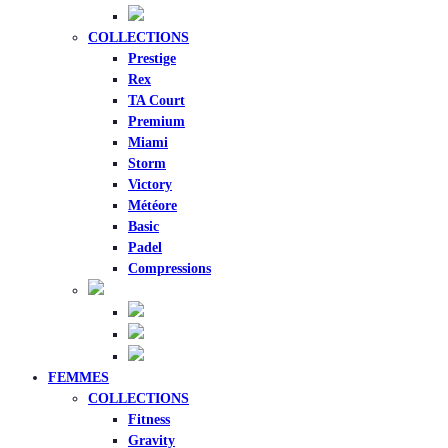
COLLECTIONS
Prestige
Rex
TA Court
Premium
Miami
Storm
Victory
Météore
Basic
Padel
Compressions
FEMMES
COLLECTIONS
Fitness
Gravity