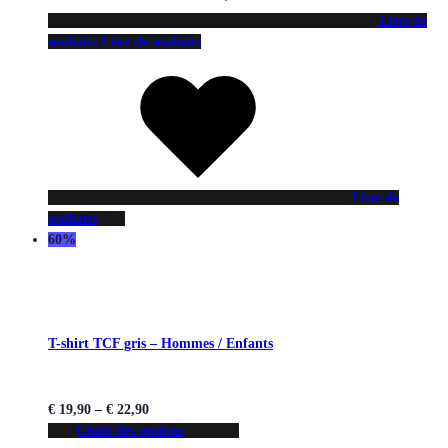
Liste de
souhaits
Liste de souhaits
Liste de
souhaits
60%
T-shirt TCF gris – Hommes / Enfants
€
19,90
–
€
22,90
Choix des options