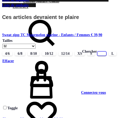
Contrats Joueurs / Coachs
Liste de souhaits
CONTACT
Ces articles devraient te plaire
Sweat zipp TC Mourmelon marine - Enfants / Femmes
€
39,90
Tailles
Chercher
4/6
6/8
8/10
10/12
12/14
XS
S
M
L
Effacer
Connectez-vous
Toggle