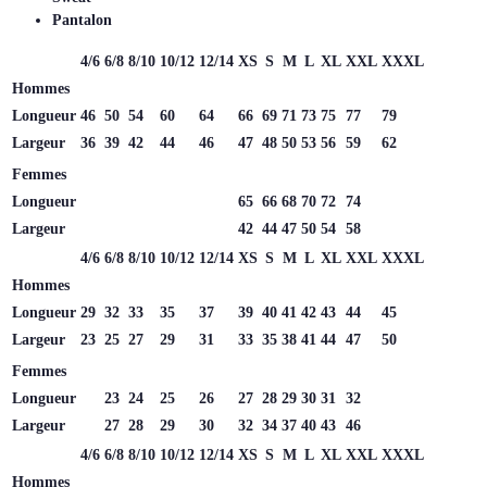
Pantalon
4/6
6/8
8/10
10/12
12/14
XS
S
M
L
XL
XXL
XXXL
Hommes
Longueur
46
50
54
60
64
66
69
71
73
75
77
79
Largeur
36
39
42
44
46
47
48
50
53
56
59
62
Femmes
Longueur
65
66
68
70
72
74
Largeur
42
44
47
50
54
58
4/6
6/8
8/10
10/12
12/14
XS
S
M
L
XL
XXL
XXXL
Hommes
Longueur
29
32
33
35
37
39
40
41
42
43
44
45
Largeur
23
25
27
29
31
33
35
38
41
44
47
50
Femmes
Longueur
23
24
25
26
27
28
29
30
31
32
Largeur
27
28
29
30
32
34
37
40
43
46
4/6
6/8
8/10
10/12
12/14
XS
S
M
L
XL
XXL
XXXL
Hommes