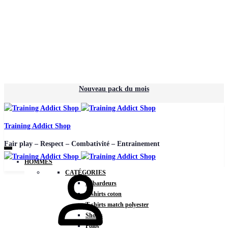
Nouveau pack du mois
Training Addict Shop
Fair play – Respect – Combativité – Entrainement
HOMMES
CATÉGORIES
Débardeurs
T-shirts coton
T-shirts match polyester
Shorts
Polos