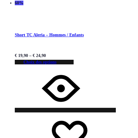
60%
Short TC Aleria – Hommes / Enfants
€
19,90
–
€
24,90
Choix des options