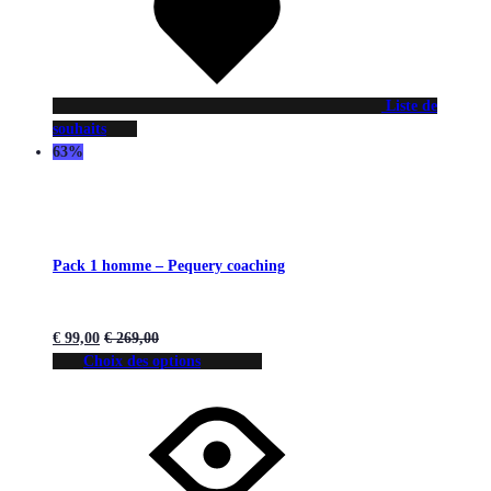
Liste de
souhaits
63%
Pack 1 homme – Pequery coaching
€
99,00
€
269,00
Choix des options