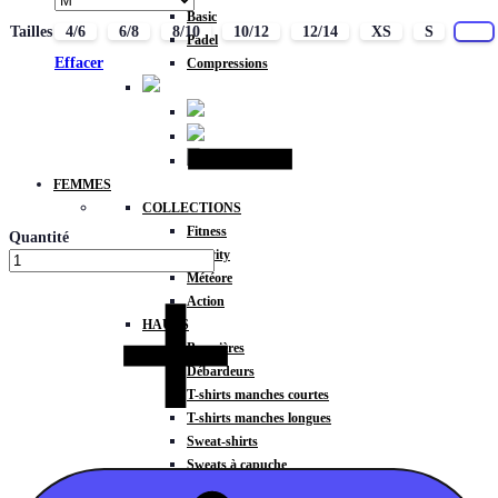
Basic
Tailles
4/6
6/8
8/10
10/12
12/14
XS
S
M
Padel
Effacer
Compressions
FEMMES
COLLECTIONS
Fitness
Quantité
Gravity
Météore
Action
HAUTS
Brassières
Débardeurs
T-shirts manches courtes
T-shirts manches longues
Sweat-shirts
Sweats à capuche
Sweats à capuche zippé