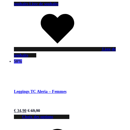
souhaits
Liste de souhaits
Liste de
souhaits
50%
Leggings TC Aleria – Femmes
€
34,90
€
69,90
Choix des options