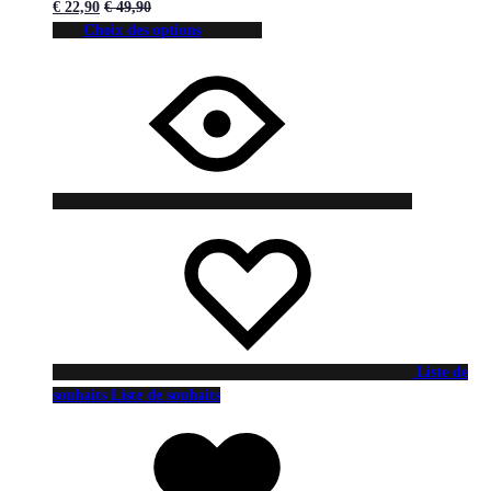
€
22,90
€
49,90
Choix des options
Liste de
souhaits
Liste de souhaits