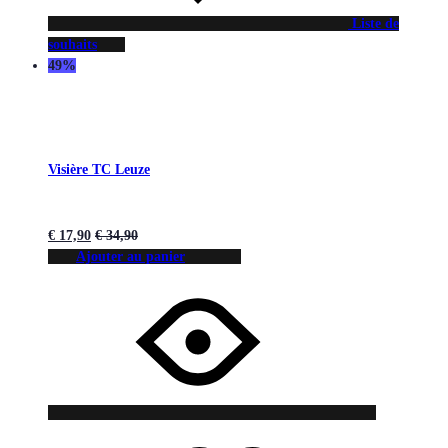
Liste de
souhaits
49%
Visière TC Leuze
€
17,90
€
34,90
Ajouter au panier