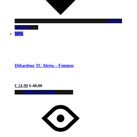
Liste de
souhaits
50%
Débardeur TC Aleria – Femmes
€
24,90
€
49,90
Choix des options