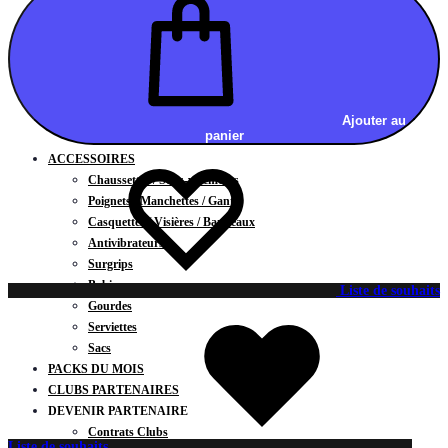
Vestes
BAS
Jupes
Shorts
Leggings
Pantalons
Ajouter au
panier
CARTES CADEAUX
ACCESSOIRES
Chaussettes / Sous-vêtements
Poignets / Manchettes / Gants
Casquettes / Visières / Bandeaux
Antivibrateurs
Surgrips
Bobines
Liste de souhaits
Gourdes
Serviettes
Sacs
PACKS DU MOIS
CLUBS PARTENAIRES
DEVENIR PARTENAIRE
Contrats Clubs
Liste de souhaits