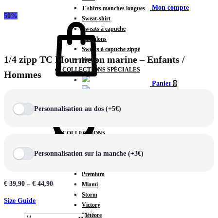
Mon compte
T-shirts manches longues
50%
Sweat-shirt
Sweats à capuche
Pantalons
Sweats à capuche zippé
1/4 zipp TC Mourmelon marine – Enfants /
Vestes
COLLECTIONS SPÉCIALES
Hommes
Panier
0
Personnalisation au dos (+5€)
COLLECTIONS
Prestige
Personnalisation sur la manche (+3€)
Rex
Chercher
TA Court
Premium
€
39,90
–
€
44,90
Miami
Storm
Size Guide
Victory
Météore