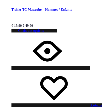
T-shirt TC Masseube – Hommes / Enfants
€
19,90
€
49,90
Choix des options
Liste de