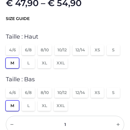
€
47,90
–
€
54,90
SIZE GUIDE
Taille : Haut
4/6
6/8
8/10
10/12
12/14
XS
S
M
L
XL
XXL
Taille : Bas
4/6
6/8
8/10
10/12
12/14
XS
S
M
L
XL
XXL
Quantité