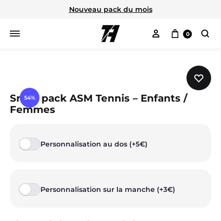
Nouveau pack du mois
Mon compte
Panier
0
Cherc
Small pack ASM Tennis – Enfants /
54%
Femmes
Personnalisation au dos (+5€)
Personnalisation sur la manche (+3€)