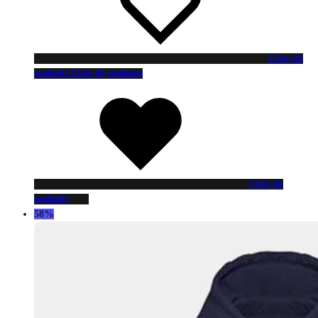
Liste de
souhaits
Liste de souhaits
Liste de
souhaits
58%