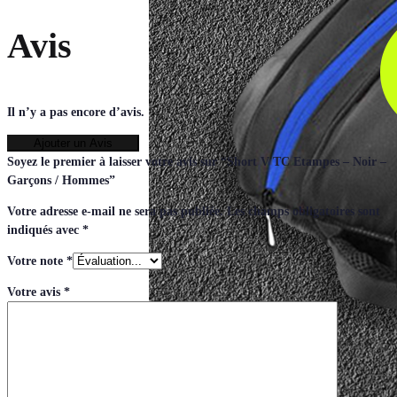
Avis
Il n’y a pas encore d’avis.
Ajouter un Avis
Soyez le premier à laisser votre avis sur “Short V TC Etampes – Noir –
Garçons / Hommes”
Votre adresse e-mail ne sera pas publiée.
Les champs obligatoires sont
indiqués avec
*
Votre note
*
Votre avis
*