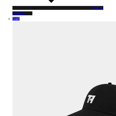
Liste de
souhaits
49%