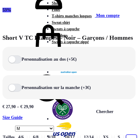
Shorts
Polos
53%
Mon compte
T-shirts manches longues
Sweat-shirt
Sweats à capuche
Pantalons
Short V TC Etampes – Noir – Garçons / Hommes
Sweats à capuche zippé
Vestes
COLLECTIONS SPÉCIALES
Personnalisation au dos (+5€)
Panier
0
Personnalisation sur la manche (+3€)
€
27,90
–
€
29,90
Chercher
Size Guide
Tailles
4/6
6/8
8/10
10/12
12/14
XS
S
M