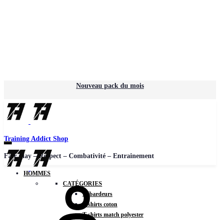
Nouveau pack du mois
Training Addict Shop
Fair play – Respect – Combativité – Entrainement
HOMMES
CATÉGORIES
Débardeurs
T-shirts coton
T-shirts match polyester