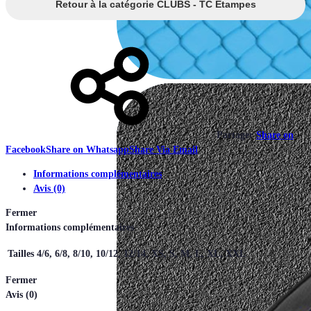
Retour à la catégorie CLUBS - TC Etampes
Partager
Share on
Facebook
Share on Whatsapp
Share Via Email
Informations complémentaires
Avis (0)
Fermer
Informations complémentaires
Tailles
4/6, 6/8, 8/10, 10/12, 12/14, XS, S, M, L, XL, XXL
Fermer
Avis (0)