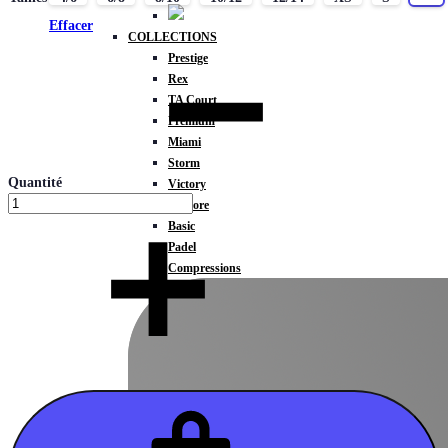
Effacer
COLLECTIONS
Prestige
Rex
TA Court
Premium
Miami
Storm
Quantité
Victory
Météore
Basic
Padel
Compressions