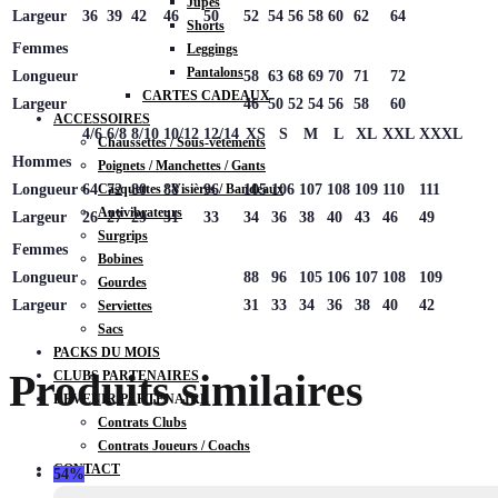
Jupes
Largeur
36
39
42
46
50
52
54
56
58
60
62
64
Shorts
Femmes
Leggings
Pantalons
Longueur
58
63
68
69
70
71
72
CARTES CADEAUX
Largeur
46
50
52
54
56
58
60
ACCESSOIRES
4/6
6/8
8/10
10/12
12/14
XS
S
M
L
XL
XXL
XXXL
Chaussettes / Sous-vêtements
Hommes
Poignets / Manchettes / Gants
Longueur
64
72
80
88
96
105
106
107
108
109
110
111
Casquettes / Visières / Bandeaux
Antivibrateurs
Largeur
26
27
29
31
33
34
36
38
40
43
46
49
Surgrips
Femmes
Bobines
Longueur
88
96
105
106
107
108
109
Gourdes
Largeur
31
33
34
36
38
40
42
Serviettes
Sacs
PACKS DU MOIS
Produits similaires
CLUBS PARTENAIRES
DEVENIR PARTENAIRE
Contrats Clubs
Contrats Joueurs / Coachs
CONTACT
54%