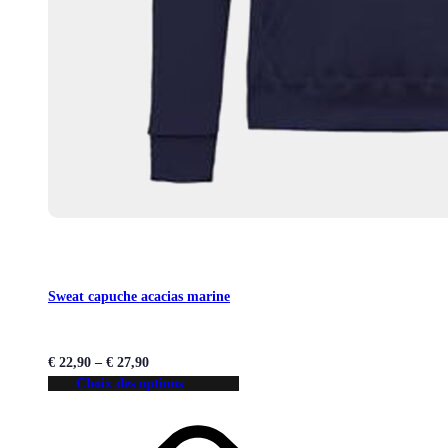
Sweat capuche acacias marine
€
22,90
–
€
27,90
Choix des options