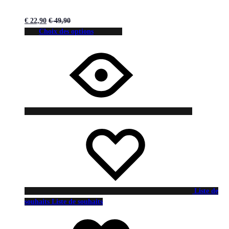
€
22,90
€
49,90
Choix des options
Liste de
souhaits
Liste de souhaits