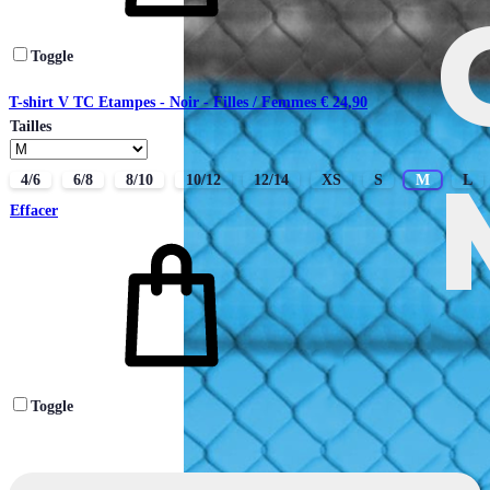
Toggle
T-shirt V TC Etampes - Noir - Filles / Femmes
€
24,90
Tailles
4/6
6/8
8/10
10/12
12/14
XS
S
M
L
Effacer
Toggle