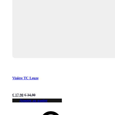
Visière TC Leuze
€
17,90
€
34,90
Ajouter au panier