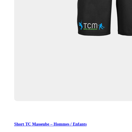
Liste de souhaits
0
Panier
0
Short TC Masseube – Hommes / Enfants