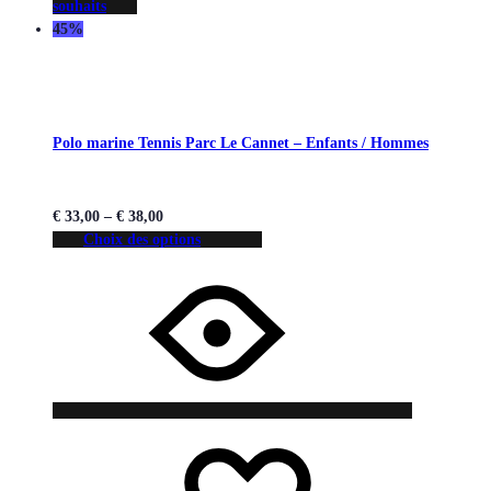
souhaits
45%
Polo marine Tennis Parc Le Cannet – Enfants / Hommes
€
33,00
–
€
38,00
Choix des options