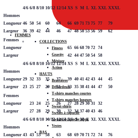
4/6
6/8
8/10
10/12
12/14
XS
S
M
L
XL
XXL
XXXL
Hommes
Longueur
46
50
54
60
64
66
69
71
73
75
77
79
Largeur
36
39
42
44
46
47
48
50
53
56
59
62
FEMMES
Femmes
COLLECTIONS
Longueur
65
66
68
70
72
74
Fitness
Gravity
Largeur
42
44
47
50
54
58
Météore
4/6
6/8
8/10
10/12
12/14
XS
S
M
L
XL
XXL
XXXL
Action
Hommes
HAUTS
Longueur
29
32
33
35
37
39
40
41
42
43
44
45
Brassières
Largeur
23
25
27
29
31
33
35
38
41
44
47
50
Débardeurs
T-shirts manches courtes
Femmes
T-shirts manches longues
Longueur
23
24
25
26
27
28
29
30
31
32
Sweat-shirts
Largeur
27
28
29
30
32
34
37
40
43
46
Sweats à capuche
4/6
6/8
8/10
10/12
12/14
XS
S
M
L
XL
XXL
XXXL
Sweats à capuche zippé
Vestes
Hommes
BAS
Longueur
43
43
53
58
63
68
69
70
71
72
74
76