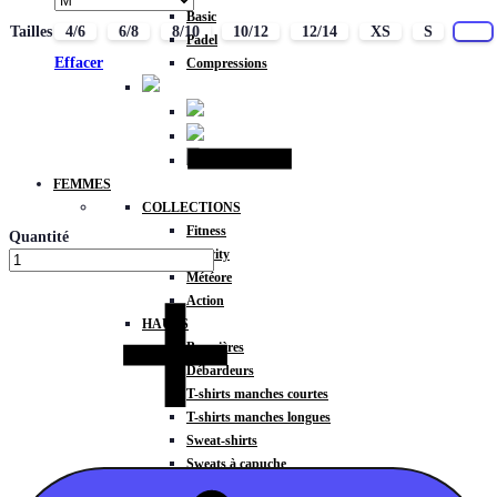
Basic
Tailles
4/6
6/8
8/10
10/12
12/14
XS
S
M
Padel
Effacer
Compressions
FEMMES
COLLECTIONS
Fitness
Quantité
Gravity
Météore
Action
HAUTS
Brassières
Débardeurs
T-shirts manches courtes
T-shirts manches longues
Sweat-shirts
Sweats à capuche
Sweats à capuche zippé