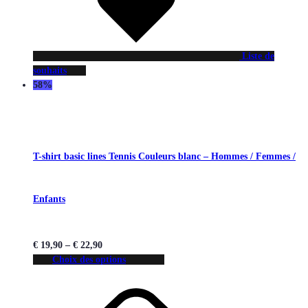
Liste de
souhaits
58%
T-shirt basic lines Tennis Couleurs blanc – Hommes / Femmes /
Enfants
€
19,90
–
€
22,90
Choix des options