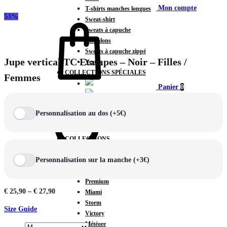
Mon compte
T-shirts manches longues
53%
Sweat-shirt
Sweats à capuche
Pantalons
Sweats à capuche zippé
Jupe vertical TC Etampes – Noir – Filles /
Vestes
COLLECTIONS SPÉCIALES
Femmes
Panier
0
Personnalisation au dos (+5€)
COLLECTIONS
Prestige
Personnalisation sur la manche (+3€)
Rex
Chercher
TA Court
Premium
€
25,90
–
€
27,90
Miami
Storm
Size Guide
Victory
Météore