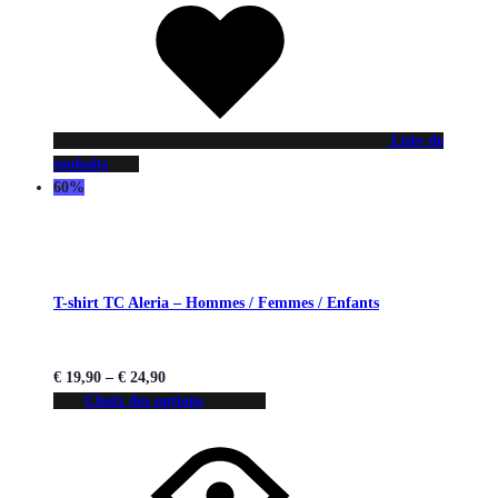
Liste de
souhaits
60%
T-shirt TC Aleria – Hommes / Femmes / Enfants
€
19,90
–
€
24,90
Choix des options