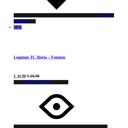
Liste de
souhaits
50%
Leggings TC Aleria – Femmes
€
34,90
€
69,90
Choix des options