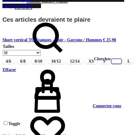
Contrats Joueurs / Coachs
Liste de souhaits
CONTACT
Ces articles devraient te plaire
Short vertical TC Etampes - Noir - Garçons / Hommes
€
25,90
Tailles
Chercher
4/6
6/8
8/10
10/12
12/14
XS
S
M
L
Effacer
Connectez-vous
Toggle