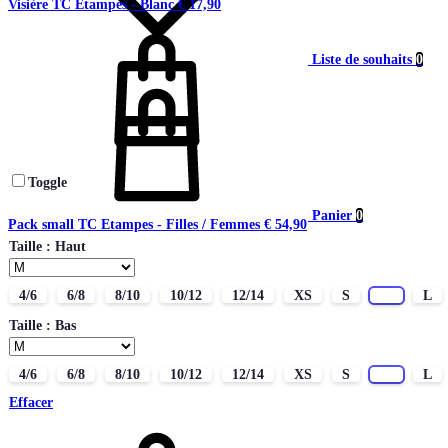
Visière TC Etampes - Blanc
€
17,90
Liste de souhaits
0
Toggle
Panier
0
Pack small TC Etampes - Filles / Femmes
€
54,90
Taille : Haut
4/6
6/8
8/10
10/12
12/14
XS
S
M
L
Taille : Bas
4/6
6/8
8/10
10/12
12/14
XS
S
M
L
Effacer