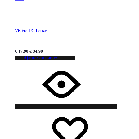
Visière TC Leuze
€
17,90
€
34,90
Ajouter au panier