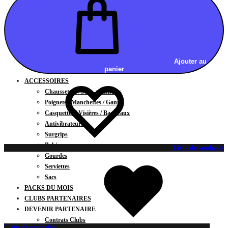
Vestes
BAS
Jupes
Shorts
Leggings
Pantalons
Ajouter au
panier
CARTES CADEAUX
ACCESSOIRES
Chaussettes / Sous-vêtements
Poignets / Manchettes / Gants
Casquettes / Visières / Bandeaux
Antivibrateurs
Surgrips
Bobines
Liste de souhaits
Gourdes
Serviettes
Sacs
PACKS DU MOIS
CLUBS PARTENAIRES
DEVENIR PARTENAIRE
Contrats Clubs
Liste de souhaits