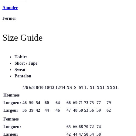
Annuler
Fermer
Size Guide
T-shirt
Short / Jupe
Sweat
Pantalon
4/6
6/8
8/10
10/12
12/14
XS
S
M
L
XL
XXL
XXXL
Hommes
Longueur
46
50
54
60
64
66
69
71
73
75
77
79
Largeur
36
39
42
44
46
47
48
50
53
56
59
62
Femmes
Longueur
65
66
68
70
72
74
Largeur
42
44
47
50
54
58