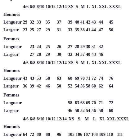
4/6
6/8
8/10
10/12
12/14
XS
S
M
L
XL
XXL
XXXL
Hommes
Longueur
29
32
33
35
37
39
40
41
42
43
44
45
Largeur
23
25
27
29
31
33
35
38
41
44
47
50
Femmes
Longueur
23
24
25
26
27
28
29
30
31
32
Largeur
27
28
29
30
32
34
37
40
43
46
4/6
6/8
8/10
10/12
12/14
XS
S
M
L
XL
XXL
XXXL
Hommes
Longueur
43
43
53
58
63
68
69
70
71
72
74
76
Largeur
36
39
42
46
50
52
54
56
58
60
62
64
Femmes
Longueur
58
63
68
69
70
71
72
Largeur
46
50
52
54
56
58
60
4/6
6/8
8/10
10/12
12/14
XS
S
M
L
XL
XXL
XXXL
Hommes
Longueur
64
72
80
88
96
105
106
107
108
109
110
111