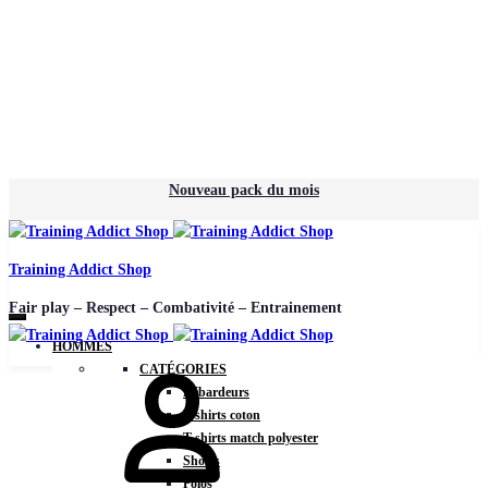
Nouveau pack du mois
Training Addict Shop
Fair play – Respect – Combativité – Entrainement
HOMMES
CATÉGORIES
Débardeurs
T-shirts coton
T-shirts match polyester
Shorts
Polos