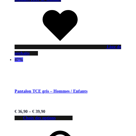
Liste de
souhaits
47%
Pantalon TCE gris – Hommes / Enfants
€
36,90
–
€
39,90
Choix des options