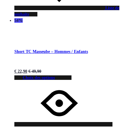
Liste de
souhaits
54%
Short TC Masseube – Hommes / Enfants
€
22,90
€
49,90
Choix des options