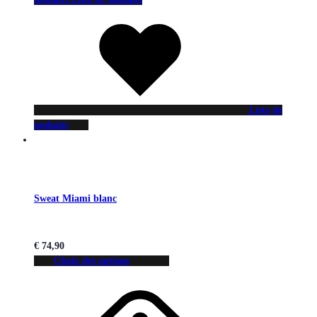
Liste de
souhaits
Sweat Miami blanc
€
74,90
Choix des options