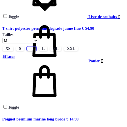
Toggle
Liste de souhaits
0
T-shirt polyester premium degrade jaune fluo
€
54,90
Tailles
XS
S
M
L
XL
XXL
Effacer
Panier
0
Toggle
Poignet premium marine long brodé
€
14,90