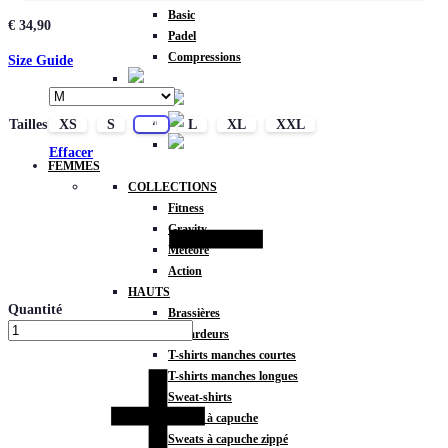
Basic
€
34,90
Padel
Compressions
Size Guide
Tailles
XS
S
M
L
XL
XXL
Effacer
FEMMES
COLLECTIONS
Fitness
Gravity
Météore
Action
HAUTS
Quantité
Brassières
Débardeurs
T-shirts manches courtes
T-shirts manches longues
Sweat-shirts
Sweats à capuche
Sweats à capuche zippé