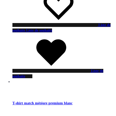
Liste de
souhaits
Liste de souhaits
Liste de
souhaits
T-shirt match météore premium blanc