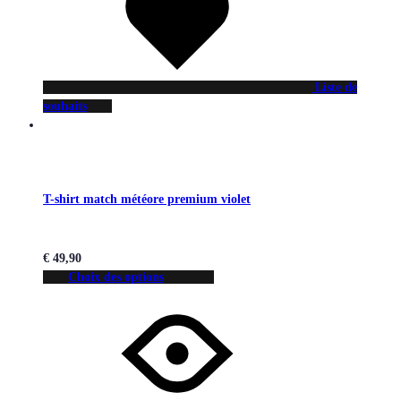
Liste de
souhaits
T-shirt match météore premium violet
€
49,90
Choix des options