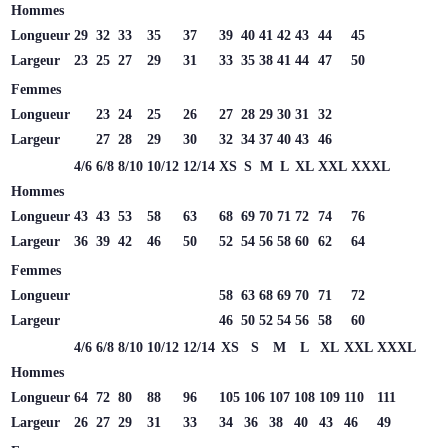
Hommes
Longueur
29
32
33
35
37
39
40
41
42
43
44
45
Largeur
23
25
27
29
31
33
35
38
41
44
47
50
Femmes
Longueur
23
24
25
26
27
28
29
30
31
32
Largeur
27
28
29
30
32
34
37
40
43
46
4/6
6/8
8/10
10/12
12/14
XS
S
M
L
XL
XXL
XXXL
Hommes
Longueur
43
43
53
58
63
68
69
70
71
72
74
76
Largeur
36
39
42
46
50
52
54
56
58
60
62
64
Femmes
Longueur
58
63
68
69
70
71
72
Largeur
46
50
52
54
56
58
60
4/6
6/8
8/10
10/12
12/14
XS
S
M
L
XL
XXL
XXXL
Hommes
Longueur
64
72
80
88
96
105
106
107
108
109
110
111
Largeur
26
27
29
31
33
34
36
38
40
43
46
49