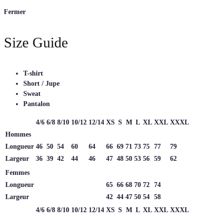
Fermer
Size Guide
T-shirt
Short / Jupe
Sweat
Pantalon
4/6
6/8
8/10
10/12
12/14
XS
S
M
L
XL
XXL
XXXL
Hommes
Longueur
46
50
54
60
64
66
69
71
73
75
77
79
Largeur
36
39
42
44
46
47
48
50
53
56
59
62
Femmes
Longueur
65
66
68
70
72
74
Largeur
42
44
47
50
54
58
4/6
6/8
8/10
10/12
12/14
XS
S
M
L
XL
XXL
XXXL