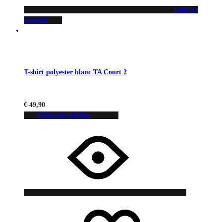
Liste de
souhaits
T-shirt polyester blanc TA Court 2
€
49,90
Choix des options