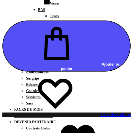
Vestes
BAS
Jupes
Shorts
Leggings
Pantalons
CARTES CADEAUX
ACCESSOIRES
Chaussettes / Sous-vêtements
Poignets / Manchettes / Gants
Ajouter au
Casquettes / Visières / Bandeaux
panier
Antivibrateurs
Surgrips
Bobines
Gourdes
Serviettes
Sacs
PACKS DU MOIS
Liste de souhaits
CLUBS PARTENAIRES
DEVENIR PARTENAIRE
Contrats Clubs