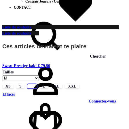
Contrats Joueurs / Coachs
CONTACT
Liste de souhaits
Liste de souhaits
Ces articles devraient te plaire
Chercher
Sweat Prestige kaki
€
79,90
Tailles
XS
S
M
L
XL
XXL
Effacer
Connectez-vous