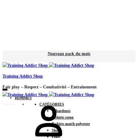
Nouveau pack du mois
Training Addict Shop
Fair play – Respect – Combativité – Entrainement
HOMMES
CATÉGORIES
Débardeurs
T-shirts coton
T-shirts match polyester
Shorts
Polos