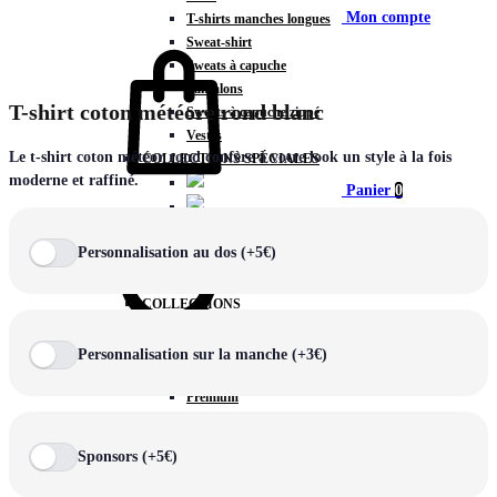
Mon compte
T-shirts manches longues
Sweat-shirt
Sweats à capuche
Pantalons
T-shirt coton météore rond blanc
Sweats à capuche zippé
Vestes
Le t-shirt coton météor rond confère à votre look un style à la fois
COLLECTIONS SPÉCIALES
moderne et raffiné.
Panier
0
Personnalisation au dos (+5€)
COLLECTIONS
Prestige
Rex
Personnalisation sur la manche (+3€)
Chercher
TA Court
Premium
Miami
Storm
Sponsors (+5€)
Victory
Météore