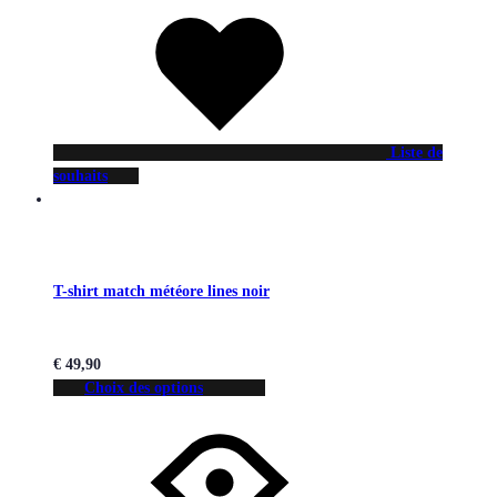
Liste de
souhaits
T-shirt match météore lines noir
€
49,90
Choix des options