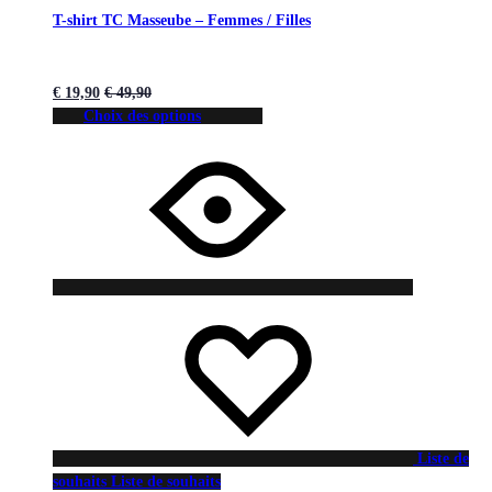
T-shirt TC Masseube – Femmes / Filles
€
19,90
€
49,90
Choix des options
Liste de
souhaits
Liste de souhaits