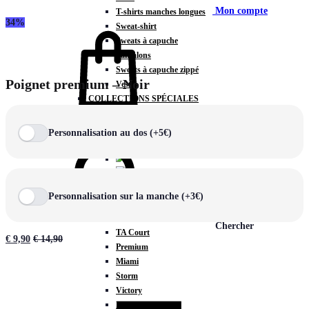
Mon compte
T-shirts manches longues
34%
Sweat-shirt
Sweats à capuche
Pantalons
Sweats à capuche zippé
Poignet premium – Noir
Vestes
COLLECTIONS SPÉCIALES
Panier
0
Personnalisation au dos (+5€)
COLLECTIONS
Personnalisation sur la manche (+3€)
Prestige
Rex
Chercher
TA Court
€
9,90
€
14,90
Premium
Miami
Storm
Victory
Météore