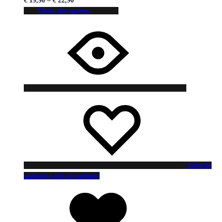
€
19,90
–
€
22,90
Choix des options
Liste de
souhaits
Liste de souhaits