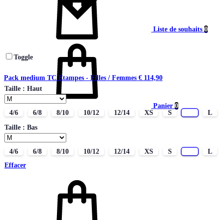
Liste de souhaits
0
Toggle
Pack medium TC Etampes - Filles / Femmes
€
114,90
Taille : Haut
Panier
0
4/6
6/8
8/10
10/12
12/14
XS
S
M
L
Taille : Bas
4/6
6/8
8/10
10/12
12/14
XS
S
M
L
Effacer