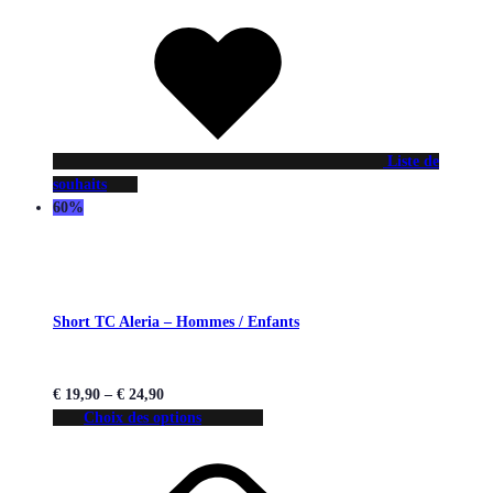
Liste de
souhaits
60%
Short TC Aleria – Hommes / Enfants
€
19,90
–
€
24,90
Choix des options