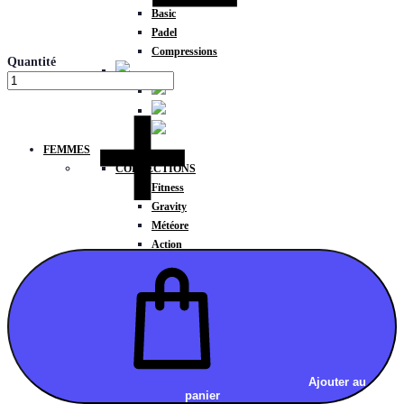
Basic
Padel
Compressions
Quantité
FEMMES
COLLECTIONS
Fitness
Gravity
Météore
Action
HAUTS
Brassières
Débardeurs
T-shirts manches courtes
T-shirts manches longues
Sweat-shirts
Sweats à capuche
Ajouter au
panier
Sweats à capuche zippé