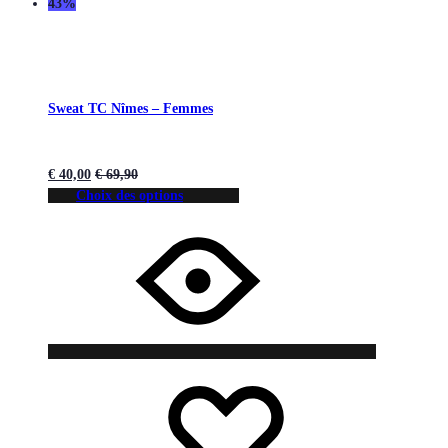
43%
Sweat TC Nîmes – Femmes
€
40,00
€
69,90
Choix des options