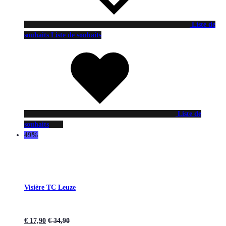
Liste de
souhaits
Liste de souhaits
Liste de
souhaits
49%
Visière TC Leuze
€
17,90
€
34,90