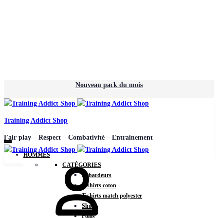
Nouveau pack du mois
Training Addict Shop
Fair play – Respect – Combativité – Entrainement
HOMMES
CATÉGORIES
Débardeurs
T-shirts coton
T-shirts match polyester
Shorts
Polos