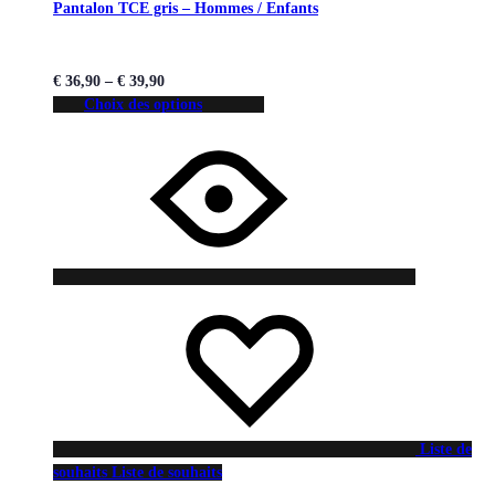
Pantalon TCE gris – Hommes / Enfants
€
36,90
–
€
39,90
Choix des options
Liste de
souhaits
Liste de souhaits