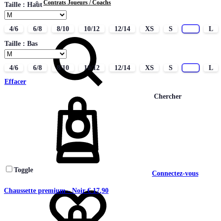
Contrats Joueurs / Coachs
Taille : Haut
CONTACT
4/6
6/8
8/10
10/12
12/14
XS
S
M
L
Taille : Bas
4/6
6/8
8/10
10/12
12/14
XS
S
M
L
Effacer
Chercher
Toggle
Connectez-vous
Chaussette premium - Noir
€
17,90