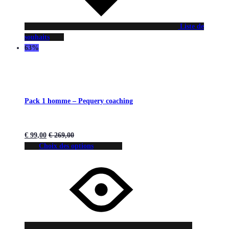
Liste de
souhaits
63%
Pack 1 homme – Pequery coaching
€
99,00
€
269,00
Choix des options