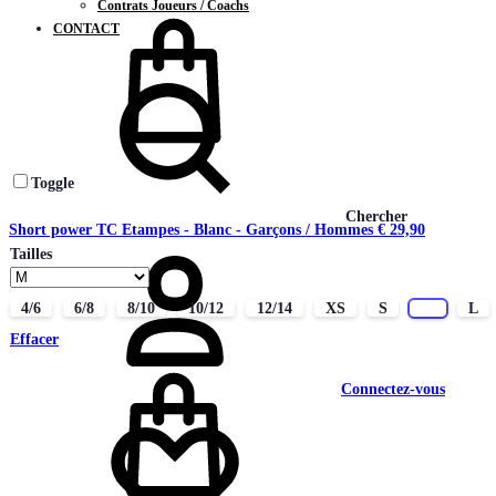
Contrats Joueurs / Coachs
CONTACT
Toggle
Chercher
Short power TC Etampes - Blanc - Garçons / Hommes
€
29,90
Tailles
4/6
6/8
8/10
10/12
12/14
XS
S
M
L
Effacer
Connectez-vous