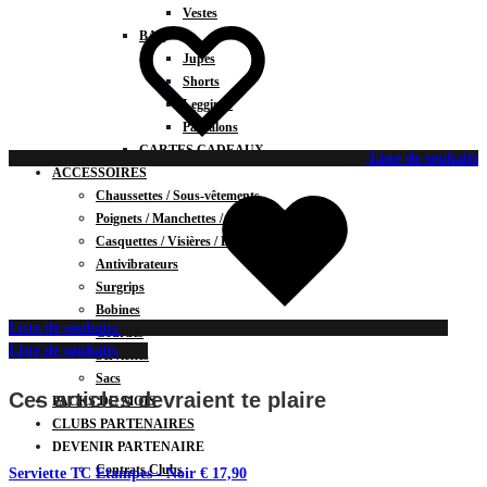
Vestes
BAS
Jupes
Shorts
Leggings
Pantalons
CARTES CADEAUX
Liste de souhaits
ACCESSOIRES
Chaussettes / Sous-vêtements
Poignets / Manchettes / Gants
Casquettes / Visières / Bandeaux
Antivibrateurs
Surgrips
Bobines
Liste de souhaits
Gourdes
Liste de souhaits
Serviettes
Sacs
Ces articles devraient te plaire
PACKS DU MOIS
CLUBS PARTENAIRES
DEVENIR PARTENAIRE
Contrats Clubs
Serviette TC Etampes - Noir
€
17,90