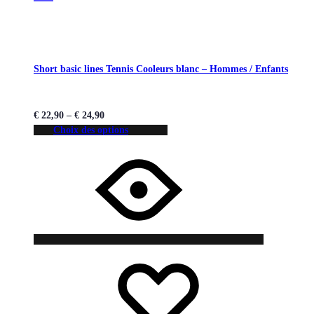
Short basic lines Tennis Cooleurs blanc – Hommes / Enfants
€
22,90
–
€
24,90
Choix des options