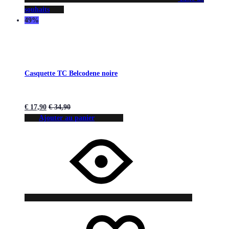
souhaits
49%
Casquette TC Belcodene noire
€
17,90
€
34,90
Ajouter au panier