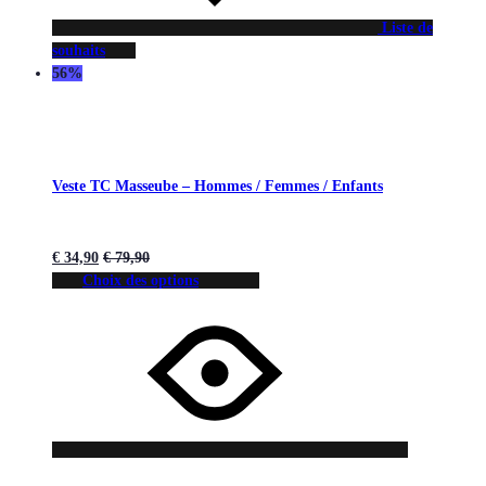
Liste de
souhaits
56%
Veste TC Masseube – Hommes / Femmes / Enfants
€
34,90
€
79,90
Choix des options