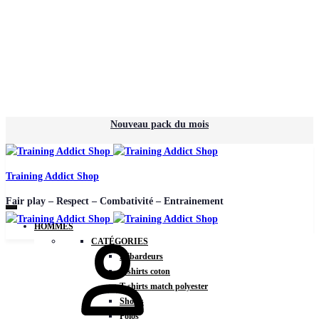
Nouveau pack du mois
Training Addict Shop
Fair play – Respect – Combativité – Entrainement
HOMMES
CATÉGORIES
Débardeurs
T-shirts coton
T-shirts match polyester
Shorts
Polos