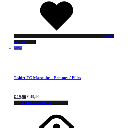
Liste de
souhaits
60%
T-shirt TC Masseube – Femmes / Filles
€
19,90
€
49,90
Choix des options