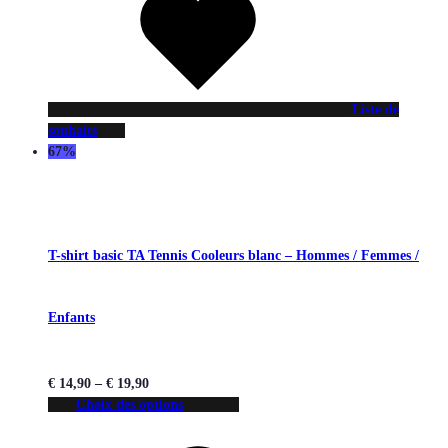
Liste de
souhaits
67%
T-shirt basic TA Tennis Cooleurs blanc – Hommes / Femmes /
Enfants
€
14,90
–
€
19,90
Choix des options