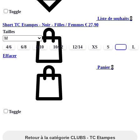
Toggle
Liste de souhaits
0
Short TC Etampes - Noir - Filles / Femmes
€
27,90
Tailles
4/6
6/8
8/10
10/12
12/14
XS
S
M
L
Effacer
Panier
0
Toggle
Retour à la catégorie CLUBS - TC Etampes