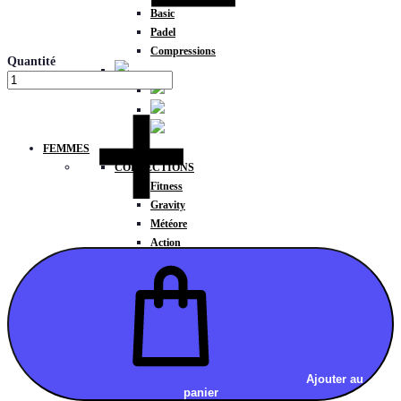
Basic
Padel
Compressions
Quantité
FEMMES
COLLECTIONS
Fitness
Gravity
Météore
Action
HAUTS
Brassières
Débardeurs
T-shirts manches courtes
T-shirts manches longues
Sweat-shirts
Sweats à capuche
Ajouter au
panier
Sweats à capuche zippé