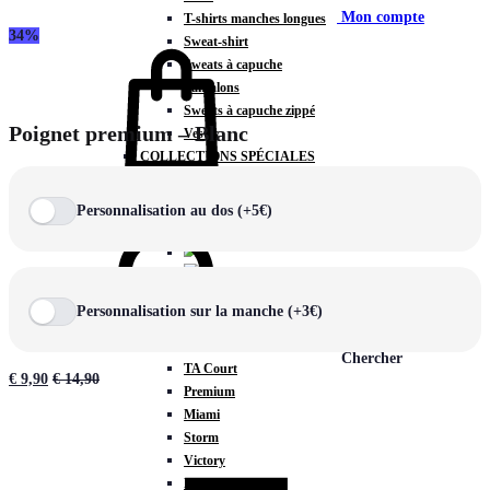
Mon compte
T-shirts manches longues
34%
Sweat-shirt
Sweats à capuche
Pantalons
Sweats à capuche zippé
Poignet premium – Blanc
Vestes
COLLECTIONS SPÉCIALES
Panier
0
Personnalisation au dos (+5€)
COLLECTIONS
Personnalisation sur la manche (+3€)
Prestige
Rex
Chercher
TA Court
€
9,90
€
14,90
Premium
Miami
Storm
Victory
Météore