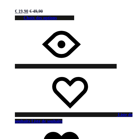
€
19,90
€
49,90
Choix des options
Liste de
souhaits
Liste de souhaits