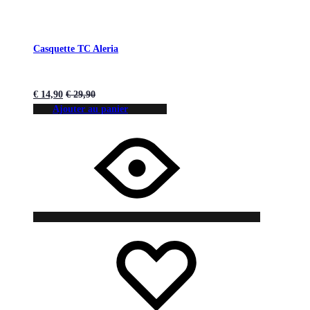
Casquette TC Aleria
€
14,90
€
29,90
Ajouter au panier