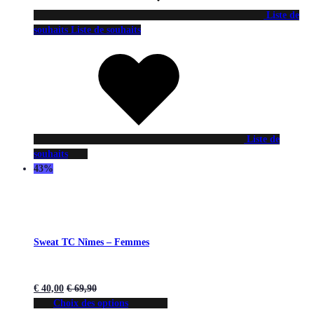
Liste de
souhaits
Liste de souhaits
Liste de
souhaits
43%
Sweat TC Nîmes – Femmes
€
40,00
€
69,90
Choix des options