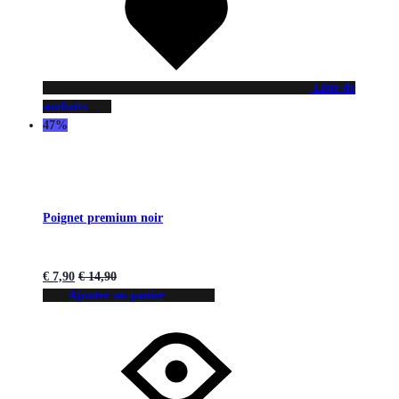
Liste de
souhaits
47%
Poignet premium noir
€
7,90
€
14,90
Ajouter au panier