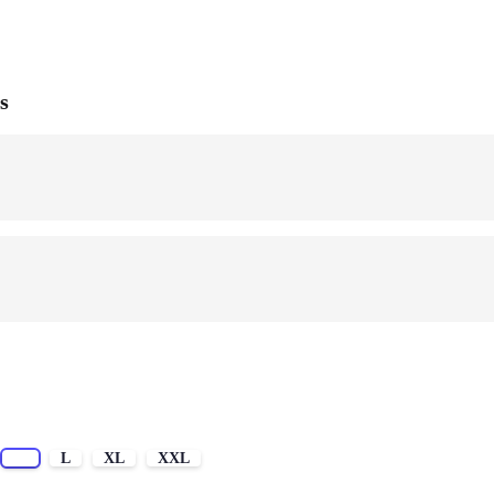
s
M
L
XL
XXL