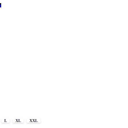
s
L
XL
XXL