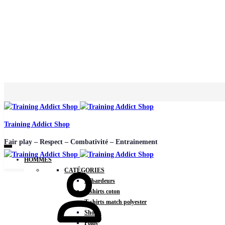
Training Addict Shop
Fair play – Respect – Combativité – Entrainement
HOMMES
CATÉGORIES
Débardeurs
T-shirts coton
T-shirts match polyester
Shorts
Polos