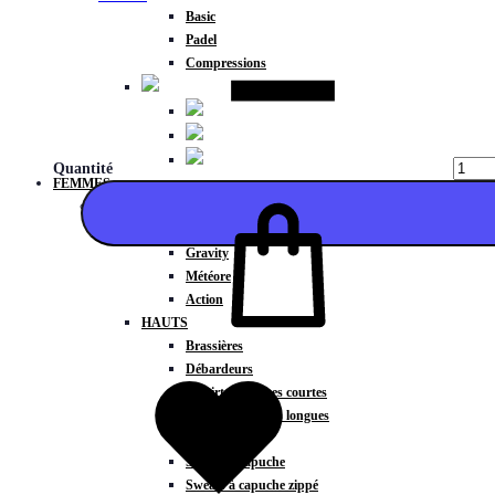
Basic
Padel
Compressions
Quantité
FEMMES
COLLECTIONS
Fitness
Gravity
Météore
Action
HAUTS
Ajouter
Brassières
Débardeurs
T-shirts manches courtes
T-shirts manches longues
Sweat-shirts
Sweats à capuche
Sweats à capuche zippé