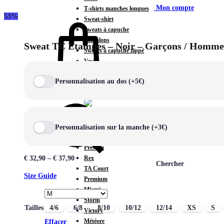
Mon compte
T-shirts manches longues
53%
Sweat-shirt
Sweats à capuche
Pantalons
Sweat TC Etampes – Noir – Garçons / Homme
Sweats à capuche zippé
Vestes
COLLECTIONS SPÉCIALES
Personnalisation au dos (+5€)
Panier
0
Personnalisation sur la manche (+3€)
COLLECTIONS
Prestige
Rex
€
32,90
–
€
37,90
Chercher
TA Court
Size Guide
Premium
Miami
Storm
Tailles
4/6
6/8
8/10
10/12
12/14
XS
S
Victory
Météore
Effacer