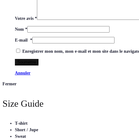
Votre avis
*
Nom
*
E-mail
*
Enregistrer mon nom, mon e-mail et mon site dans le naviga
Annuler
Fermer
Size Guide
T-shirt
Short / Jupe
Sweat