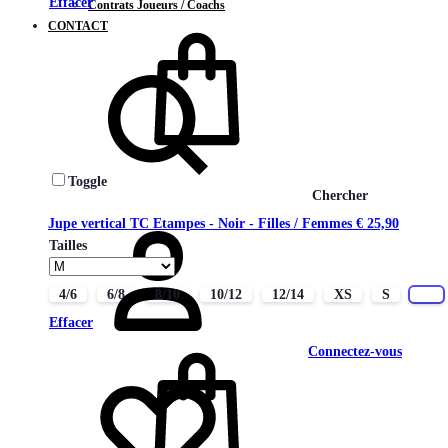
Effacer
Contrats Joueurs / Coachs
CONTACT
Toggle
Chercher
Jupe vertical TC Etampes - Noir - Filles / Femmes
€
25,90
Tailles
4/6
6/8
8/10
10/12
12/14
XS
S
M
Effacer
Connectez-vous