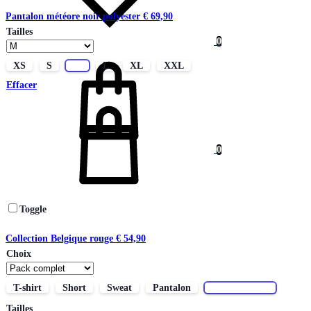
Pantalon météore noir polyester
€
69,90
Tailles
0
Panier
XS
S
M
L
XL
XXL
Effacer
0
Toggle
Collection Belgique rouge
€
54,90
Choix
T-shirt
Short
Sweat
Pantalon
Pack complet
Tailles