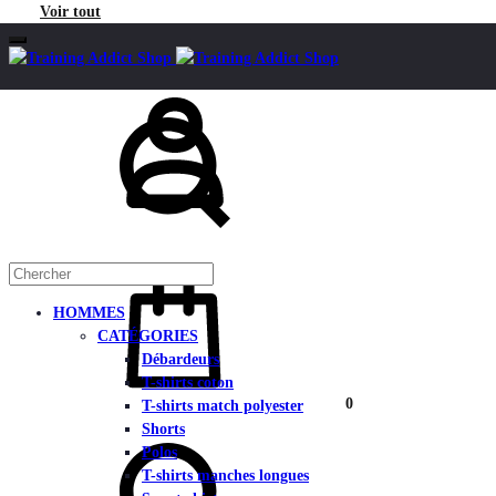
Voir tout
Mon
Chercher
compte
Panier
HOMMES
CATÉGORIES
Débardeurs
T-shirts coton
0
T-shirts match polyester
Chercher
Shorts
Polos
T-shirts manches longues