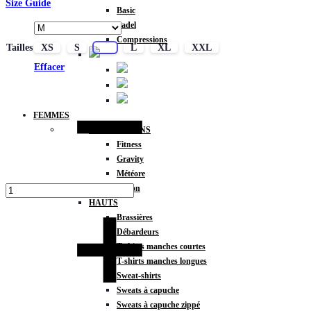
Size Guide
Basic
Padel
Compressions
Tailles
XS
S
M
L
XL
XXL
Effacer
Quantité
FEMMES
COLLECTIONS
Fitness
Gravity
Météore
Action
HAUTS
Brassières
Débardeurs
T-shirts manches courtes
T-shirts manches longues
Sweat-shirts
Sweats à capuche
Sweats à capuche zippé