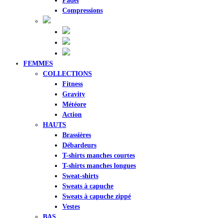
Padel
Compressions
FEMMES
COLLECTIONS
Fitness
Gravity
Météore
Action
HAUTS
Brassières
Débardeurs
T-shirts manches courtes
T-shirts manches longues
Sweat-shirts
Sweats à capuche
Sweats à capuche zippé
Vestes
BAS