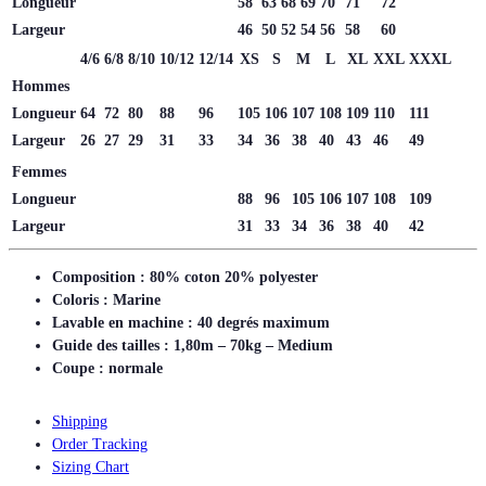
Longueur
58
63
68
69
70
71
72
Largeur
46
50
52
54
56
58
60
4/6
6/8
8/10
10/12
12/14
XS
S
M
L
XL
XXL
XXXL
Hommes
Longueur
64
72
80
88
96
105
106
107
108
109
110
111
Largeur
26
27
29
31
33
34
36
38
40
43
46
49
Femmes
Longueur
88
96
105
106
107
108
109
Largeur
31
33
34
36
38
40
42
Composition : 80% coton 20% polyester
Coloris : Marine
Lavable en machine : 40 degrés maximum
Guide des tailles : 1,80m – 70kg – Medium
Coupe : normale
Shipping
Order Tracking
Sizing Chart