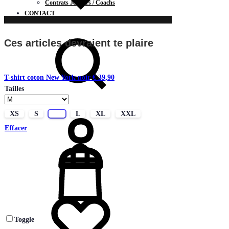
Contrats Joueurs / Coachs
CONTACT
Chercher
Ces articles devraient te plaire
T-shirt coton New York noir
€
39,90
Tailles
Connectez-
XS
S
M
L
XL
XXL
vous
Effacer
Liste
de
souhaits
Toggle