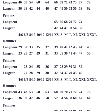
Longueur
46
50
54
60
64
66
69
71
73
75
77
79
Largeur
36
39
42
44
46
47
48
50
53
56
59
62
Femmes
Longueur
65
66
68
70
72
74
Largeur
42
44
47
50
54
58
4/6
6/8
8/10
10/12
12/14
XS
S
M
L
XL
XXL
XXXL
Hommes
Longueur
29
32
33
35
37
39
40
41
42
43
44
45
Largeur
23
25
27
29
31
33
35
38
41
44
47
50
Femmes
Longueur
23
24
25
26
27
28
29
30
31
32
Largeur
27
28
29
30
32
34
37
40
43
46
4/6
6/8
8/10
10/12
12/14
XS
S
M
L
XL
XXL
XXXL
Hommes
Longueur
43
43
53
58
63
68
69
70
71
72
74
76
Largeur
36
39
42
46
50
52
54
56
58
60
62
64
Femmes