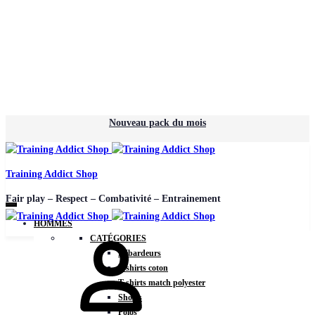
Nouveau pack du mois
Training Addict Shop
Fair play – Respect – Combativité – Entrainement
HOMMES
Mon
CATÉGORIES
compte
Débardeurs
T-shirts coton
T-shirts match polyester
Shorts
Polos