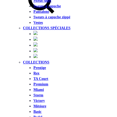
Sweat-shirt
Sweats à capuche
Pantalons
Sweats à capuche zippé
Vestes
COLLECTIONS SPÉCIALES
COLLECTIONS
Prestige
Rex
TA Court
Premium
Miami
Storm
Victory
Météore
Basic