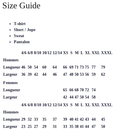
Size Guide
T-shirt
Short / Jupe
Sweat
Pantalon
4/6
6/8
8/10
10/12
12/14
XS
S
M
L
XL
XXL
XXXL
Hommes
Longueur
46
50
54
60
64
66
69
71
73
75
77
79
Largeur
36
39
42
44
46
47
48
50
53
56
59
62
Femmes
Longueur
65
66
68
70
72
74
Largeur
42
44
47
50
54
58
4/6
6/8
8/10
10/12
12/14
XS
S
M
L
XL
XXL
XXXL
Hommes
Longueur
29
32
33
35
37
39
40
41
42
43
44
45
Largeur
23
25
27
29
31
33
35
38
41
44
47
50