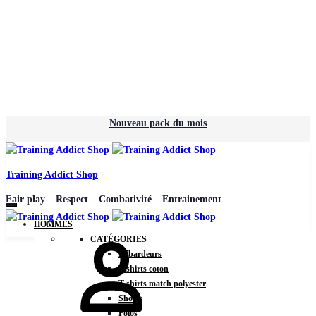
Nouveau pack du mois
Training Addict Shop
Fair play – Respect – Combativité – Entrainement
HOMMES
CATÉGORIES
Débardeurs
T-shirts coton
T-shirts match polyester
Shorts
Polos