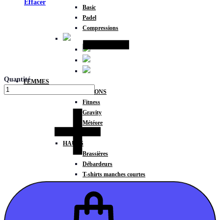
Effacer
Basic
Padel
Compressions
Quantité
FEMMES
COLLECTIONS
Fitness
Gravity
Météore
Action
HAUTS
Brassières
Débardeurs
T-shirts manches courtes
T-shirts manches longues
Sweat-shirts
Sweats à capuche
Sweats à capuche zippé