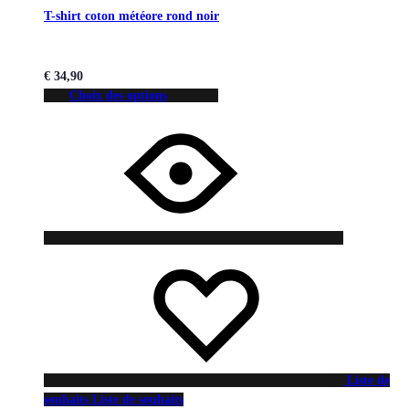
T-shirt coton météore rond noir
€
34,90
Choix des options
Liste de
souhaits
Liste de souhaits