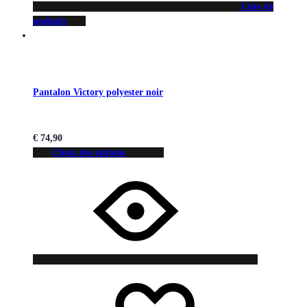
Liste de
souhaits
Pantalon Victory polyester noir
€
74,90
Choix des options