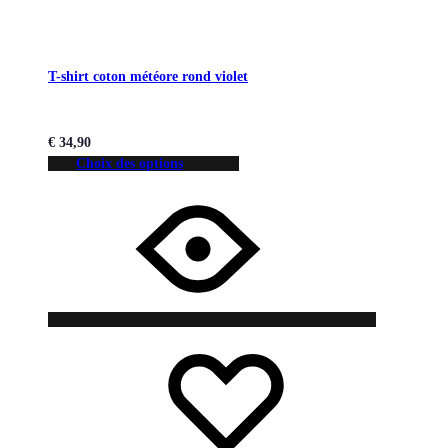
T-shirt coton météore rond violet
€
34,90
Choix des options