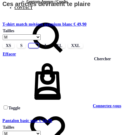
Contrats Joueurs / Coachs
Ces articles devraient te plaire
CONTACT
T-shirt match météore premium blanc
€
49,90
Tailles
XS
S
M
L
XL
XXL
Effacer
Chercher
Connectez-vous
Toggle
Pantalon basic noir
€
64,90
Tailles