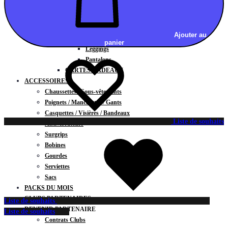
Vestes
BAS
Jupes
Ajouter au
Shorts
panier
Leggings
Pantalons
CARTES CADEAUX
ACCESSOIRES
Chaussettes / Sous-vêtements
Poignets / Manchettes / Gants
Casquettes / Visières / Bandeaux
Liste de souhaits
Antivibrateurs
Surgrips
Bobines
Gourdes
Serviettes
Sacs
PACKS DU MOIS
CLUBS PARTENAIRES
Liste de souhaits
DEVENIR PARTENAIRE
Liste de souhaits
Contrats Clubs