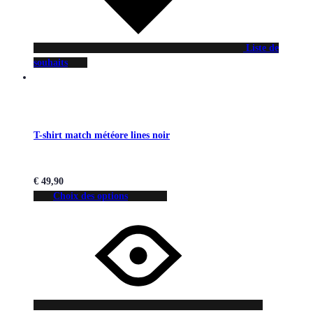
Liste de
souhaits
T-shirt match météore lines noir
€
49,90
Choix des options