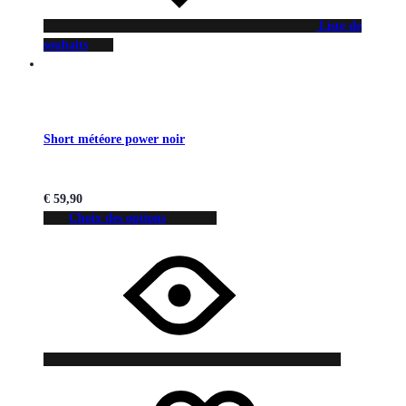
Liste de
souhaits
Short météore power noir
€
59,90
Choix des options