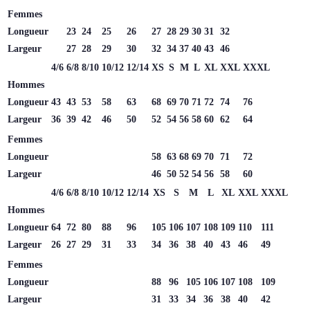
Femmes
Longueur
23
24
25
26
27
28
29
30
31
32
Largeur
27
28
29
30
32
34
37
40
43
46
4/6
6/8
8/10
10/12
12/14
XS
S
M
L
XL
XXL
XXXL
Hommes
Longueur
43
43
53
58
63
68
69
70
71
72
74
76
Largeur
36
39
42
46
50
52
54
56
58
60
62
64
Femmes
Longueur
58
63
68
69
70
71
72
Largeur
46
50
52
54
56
58
60
4/6
6/8
8/10
10/12
12/14
XS
S
M
L
XL
XXL
XXXL
Hommes
Longueur
64
72
80
88
96
105
106
107
108
109
110
111
Largeur
26
27
29
31
33
34
36
38
40
43
46
49
Femmes
Longueur
88
96
105
106
107
108
109
Largeur
31
33
34
36
38
40
42