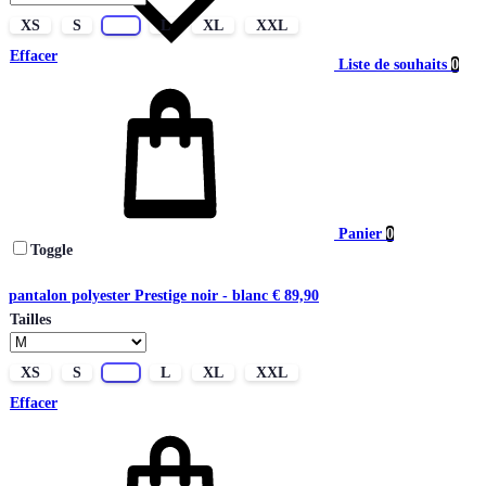
XS
S
M
L
XL
XXL
Effacer
Liste de souhaits
0
Panier
0
Toggle
pantalon polyester Prestige noir - blanc
€
89,90
Tailles
XS
S
M
L
XL
XXL
Effacer