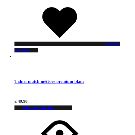
Liste de
souhaits
T-shirt match météore premium blanc
€
49,90
Choix des options