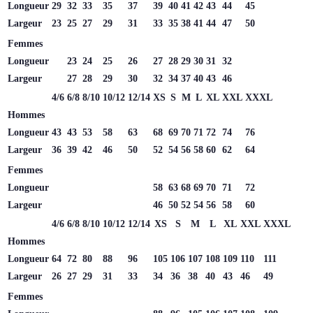
Longueur
29
32
33
35
37
39
40
41
42
43
44
45
Largeur
23
25
27
29
31
33
35
38
41
44
47
50
Femmes
Longueur
23
24
25
26
27
28
29
30
31
32
Largeur
27
28
29
30
32
34
37
40
43
46
4/6
6/8
8/10
10/12
12/14
XS
S
M
L
XL
XXL
XXXL
Hommes
Longueur
43
43
53
58
63
68
69
70
71
72
74
76
Largeur
36
39
42
46
50
52
54
56
58
60
62
64
Femmes
Longueur
58
63
68
69
70
71
72
Largeur
46
50
52
54
56
58
60
4/6
6/8
8/10
10/12
12/14
XS
S
M
L
XL
XXL
XXXL
Hommes
Longueur
64
72
80
88
96
105
106
107
108
109
110
111
Largeur
26
27
29
31
33
34
36
38
40
43
46
49
Femmes