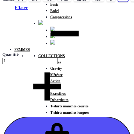
Basic
Effacer
Padel
Compressions
FEMMES
Quantité
COLLECTIONS
Fitness
Gravity
Météore
Action
HAUTS
Brassières
Débardeurs
T-shirts manches courtes
T-shirts manches longues
Sweat-shirts
Sweats à capuche
Sweats à capuche zippé