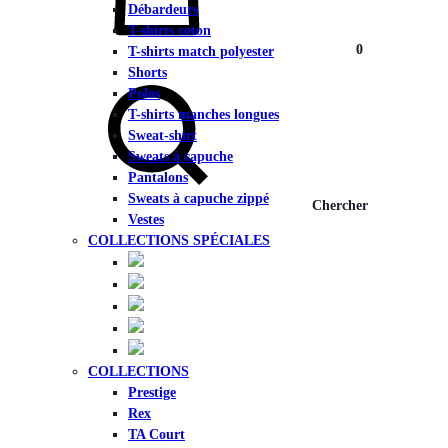
Débardeurs
T-shirts coton
Panier
0
T-shirts match polyester
Shorts
Polos
T-shirts manches longues
Sweat-shirt
Sweats à capuche
Pantalons
Sweats à capuche zippé
Chercher
Vestes
COLLECTIONS SPÉCIALES
COLLECTIONS
Prestige
Rex
TA Court