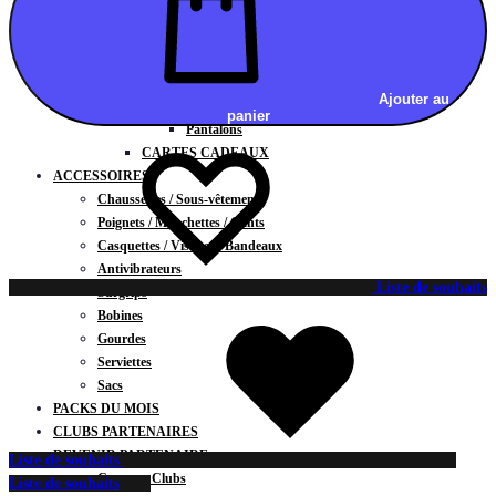
Vestes
BAS
Jupes
Shorts
Ajouter au
Leggings
panier
Pantalons
CARTES CADEAUX
ACCESSOIRES
Chaussettes / Sous-vêtements
Poignets / Manchettes / Gants
Casquettes / Visières / Bandeaux
Antivibrateurs
Liste de souhaits
Surgrips
Bobines
Gourdes
Serviettes
Sacs
PACKS DU MOIS
CLUBS PARTENAIRES
DEVENIR PARTENAIRE
Liste de souhaits
Contrats Clubs
Liste de souhaits