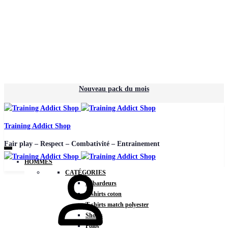
Nouveau pack du mois
Training Addict Shop
Fair play – Respect – Combativité – Entrainement
HOMMES
CATÉGORIES
Débardeurs
T-shirts coton
T-shirts match polyester
Shorts
Polos