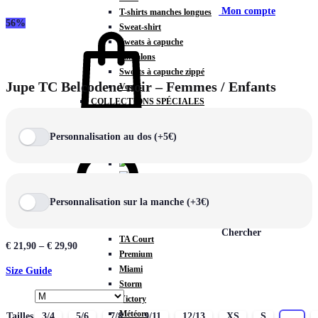
Mon compte
T-shirts manches longues
56%
Sweat-shirt
Sweats à capuche
Pantalons
Sweats à capuche zippé
Jupe TC Belcodene noir – Femmes / Enfants
Vestes
COLLECTIONS SPÉCIALES
Panier
0
Personnalisation au dos (+5€)
COLLECTIONS
Personnalisation sur la manche (+3€)
Prestige
Rex
Chercher
TA Court
€
21,90
–
€
29,90
Premium
Miami
Size Guide
Storm
Victory
Météore
Tailles
3/4
5/6
7/8
9/11
12/13
XS
S
M