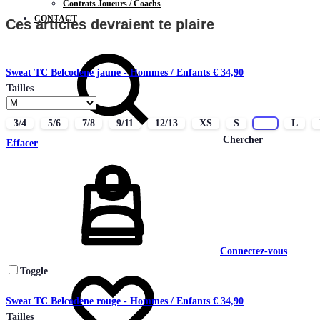
Contrats Joueurs / Coachs
CONTACT
Ces articles devraient te plaire
Sweat TC Belcodene jaune - Hommes / Enfants
€
34,90
Tailles
3/4
5/6
7/8
9/11
12/13
XS
S
M
L
Chercher
Effacer
Connectez-vous
Toggle
Sweat TC Belcodene rouge - Hommes / Enfants
€
34,90
Tailles