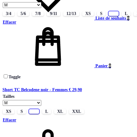
3/4
5/6
7/8
9/11
12/13
XS
S
M
L
Liste de souhaits
0
Effacer
Panier
0
Toggle
Short TC Belcodene noir - Femmes
€
29,90
Tailles
XS
S
M
L
XL
XXL
Effacer