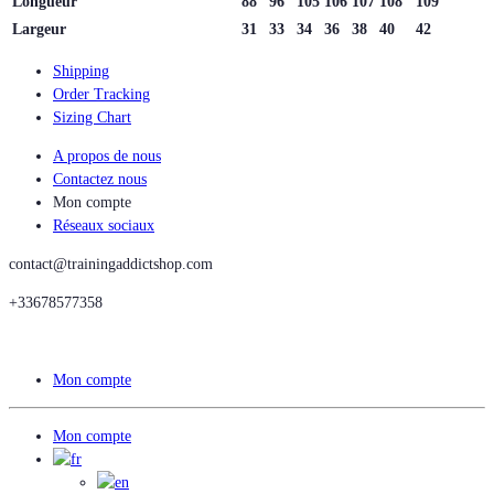
Longueur
88
96
105
106
107
108
109
Largeur
31
33
34
36
38
40
42
Shipping
Order Tracking
Sizing Chart
A propos de nous
Contactez nous
Mon compte
Réseaux sociaux
contact@trainingaddictshop.com
+33678577358
Mon compte
Mon compte