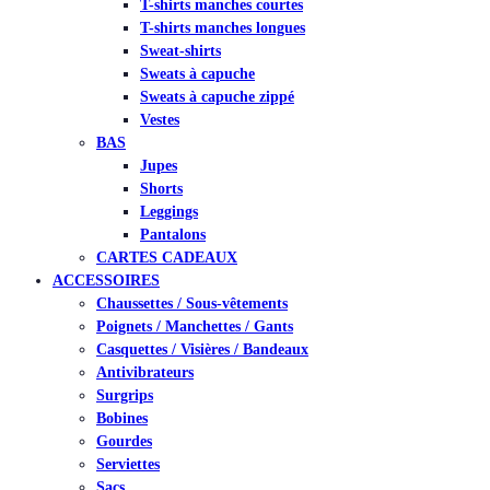
T-shirts manches courtes
T-shirts manches longues
Sweat-shirts
Sweats à capuche
Sweats à capuche zippé
Vestes
BAS
Jupes
Shorts
Leggings
Pantalons
CARTES CADEAUX
ACCESSOIRES
Chaussettes / Sous-vêtements
Poignets / Manchettes / Gants
Casquettes / Visières / Bandeaux
Antivibrateurs
Surgrips
Bobines
Gourdes
Serviettes
Sacs