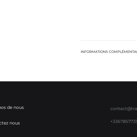
INFORMATIONS COMPLÉMENTA
pos de nous
contact@tra
+336785773
ctez nous