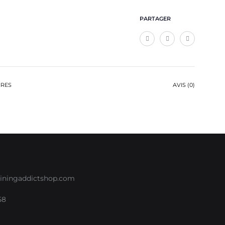
PARTAGER
IRES
AVIS (0)
iningaddictshop.com
58