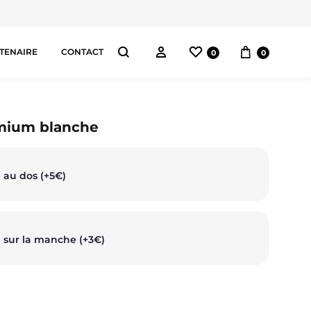
Liste de souhaits
Panier
Connectez-vous
TENAIRE
CONTACT
0
0
Chercher
AS
mium blanche
pes
 au dos (+5€)
orts
ggings
 sur la manche (+3€)
ntalons