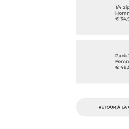
1/4 z
Homm
€
34,
Pack 
Femme
€
48,
RETOUR À LA 