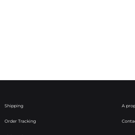
Shipping
A pro
Order Tracking
Conta