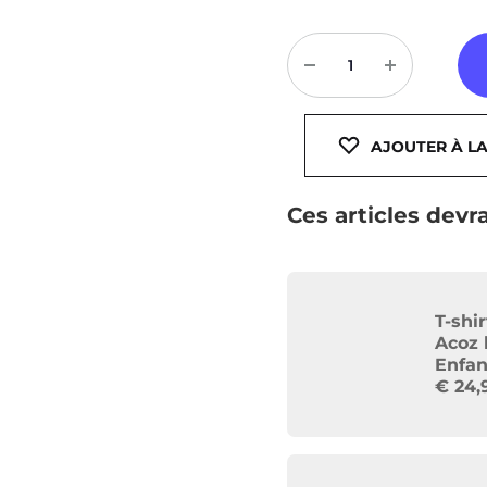
Sweats à capuche zippé
Victory
Quantité
Vestes
Météore
Basic
AJOUTER À LA
Padel
Compressions
Ces articles devra
T-shi
Acoz 
Enfan
€
24,