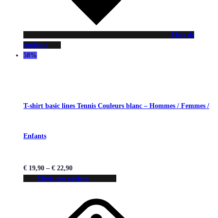
Liste de
souhaits
58%
T-shirt basic lines Tennis Couleurs blanc – Hommes / Femmes /
Enfants
€
19,90
–
€
22,90
Choix des options