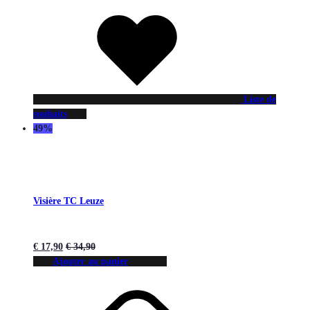
Liste de
souhaits
49%
Visière TC Leuze
€
17,90
€
34,90
Ajouter au panier