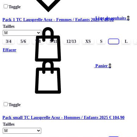
Toggle
Liste de souhaits
0
Pack 1 TC Lausprelle Acoz - Femmes / Enfants 2025
€
48,90
Tailles
3/4
5/6
7/8
9/11
12/13
XS
S
M
L
Effacer
Panier
0
Toggle
Pack small TC Lausprelle Acoz - Hommes / Enfants 2025
€
104,90
Tailles