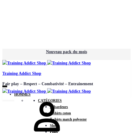
Nouveau pack du mois
Training Addict Shop
Fair play – Respect – Combativité – Entrainement
HOMMES
CATÉGORIES
Débardeurs
T-shirts coton
T-shirts match polyester
Shorts
Polos