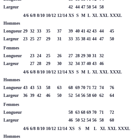
Largeur
42
44
47
50
54
58
4/6
6/8
8/10
10/12
12/14
XS
S
M
L
XL
XXL
XXXL
Hommes
Longueur
29
32
33
35
37
39
40
41
42
43
44
45
Largeur
23
25
27
29
31
33
35
38
41
44
47
50
Femmes
Longueur
23
24
25
26
27
28
29
30
31
32
Largeur
27
28
29
30
32
34
37
40
43
46
4/6
6/8
8/10
10/12
12/14
XS
S
M
L
XL
XXL
XXXL
Hommes
Longueur
43
43
53
58
63
68
69
70
71
72
74
76
Largeur
36
39
42
46
50
52
54
56
58
60
62
64
Femmes
Longueur
58
63
68
69
70
71
72
Largeur
46
50
52
54
56
58
60
4/6
6/8
8/10
10/12
12/14
XS
S
M
L
XL
XXL
XXXL
Hommes