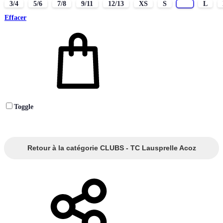
3/4
5/6
7/8
9/11
12/13
XS
S
M
L
Effacer
Toggle
Retour à la catégorie CLUBS - TC Lausprelle Acoz