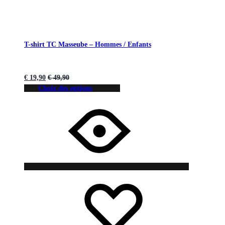
T-shirt TC Masseube – Hommes / Enfants
€
19,90
€
49,90
Choix des options