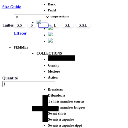
Basic
Size Guide
Padel
Compressions
Tailles
XS
S
M
L
XL
XXL
Effacer
FEMMES
COLLECTIONS
Fitness
Gravity
Météore
Action
Quantité
HAUTS
Brassières
Débardeurs
T-shirts manches courtes
T-shirts manches longues
Sweat-shirts
Sweats à capuche
Sweats à capuche zippé