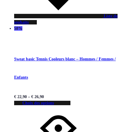
Liste de
souhaits
58%
Sweat basic Tennis Cooleurs blanc – Hommes / Femmes /
Enfants
€
22,90
–
€
26,90
Choix des options