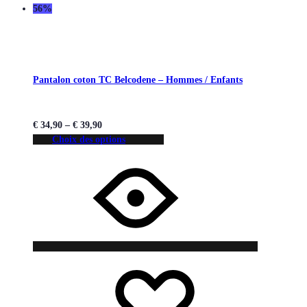
56%
Pantalon coton TC Belcodene – Hommes / Enfants
€
34,90
–
€
39,90
Choix des options