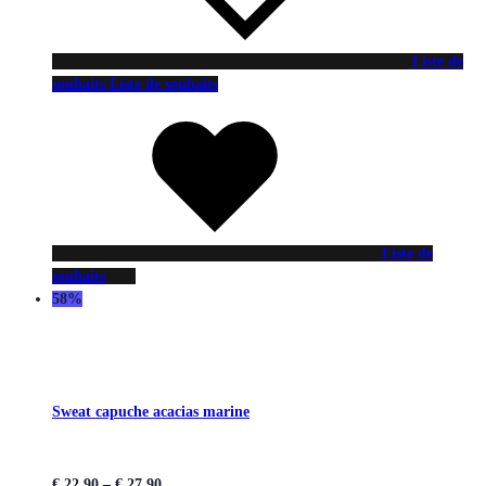
Liste de
souhaits
Liste de souhaits
Liste de
souhaits
58%
Sweat capuche acacias marine
€
22,90
–
€
27,90