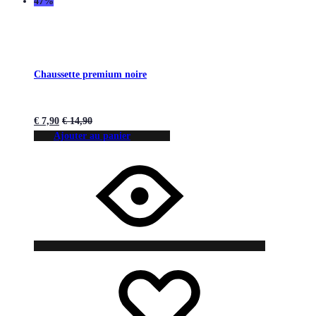
47%
Chaussette premium noire
€
7,90
€
14,90
Ajouter au panier