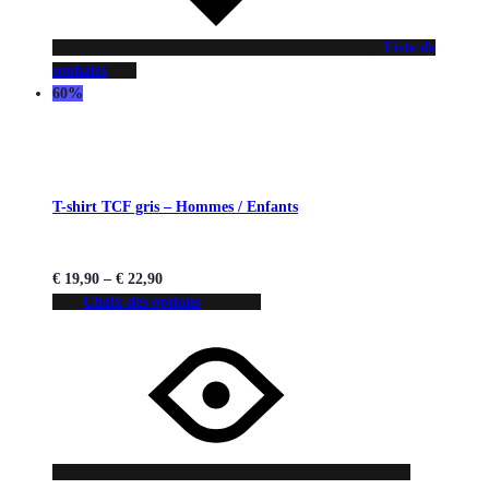
Liste de
souhaits
60%
T-shirt TCF gris – Hommes / Enfants
€
19,90
–
€
22,90
Choix des options