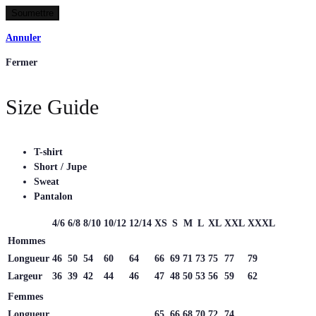
Annuler
Fermer
Size Guide
T-shirt
Short / Jupe
Sweat
Pantalon
4/6
6/8
8/10
10/12
12/14
XS
S
M
L
XL
XXL
XXXL
Hommes
Longueur
46
50
54
60
64
66
69
71
73
75
77
79
Largeur
36
39
42
44
46
47
48
50
53
56
59
62
Femmes
Longueur
65
66
68
70
72
74