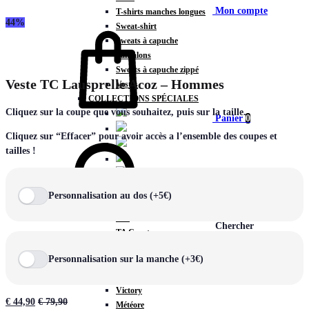
Mon compte
T-shirts manches longues
44%
Sweat-shirt
Sweats à capuche
Pantalons
Sweats à capuche zippé
Veste TC Lausprelle Acoz – Hommes
Vestes
COLLECTIONS SPÉCIALES
Cliquez sur la coupe que vous souhaitez, puis sur la taille.
Panier
0
Cliquez sur “Effacer” pour avoir accès a l’ensemble des coupes et
tailles !
COLLECTIONS
Personnalisation au dos (+5€)
Prestige
Rex
Chercher
TA Court
Premium
Personnalisation sur la manche (+3€)
Miami
Storm
Victory
€
44,90
€
79,90
Météore