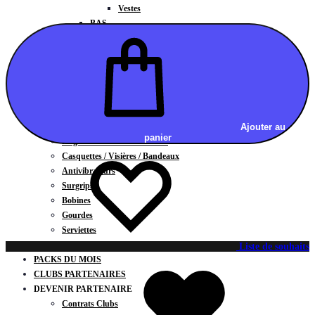
Vestes
BAS
Jupes
Shorts
Leggings
Pantalons
CARTES CADEAUX
ACCESSOIRES
Chaussettes / Sous-vêtements
Ajouter au
panier
Poignets / Manchettes / Gants
Casquettes / Visières / Bandeaux
Antivibrateurs
Surgrips
Bobines
Gourdes
Serviettes
Sacs
Liste de souhaits
PACKS DU MOIS
CLUBS PARTENAIRES
DEVENIR PARTENAIRE
Contrats Clubs