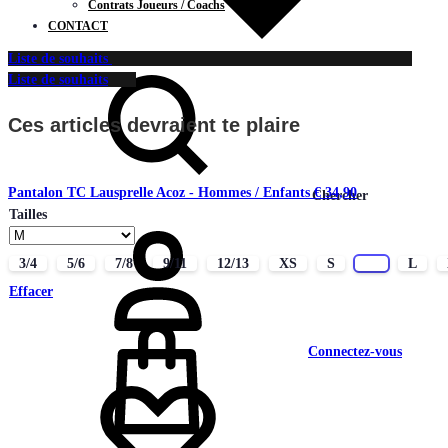
Contrats Joueurs / Coachs
CONTACT
Liste de souhaits
Liste de souhaits
Ces articles devraient te plaire
Pantalon TC Lausprelle Acoz - Hommes / Enfants
€
34,90
Chercher
Tailles
3/4
5/6
7/8
9/11
12/13
XS
S
M
L
Effacer
Connectez-vous