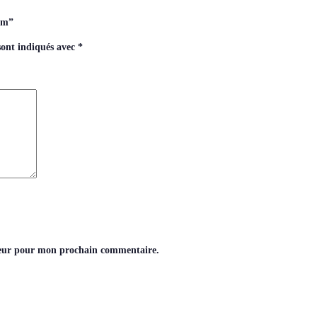
ium”
sont indiqués avec
*
teur pour mon prochain commentaire.