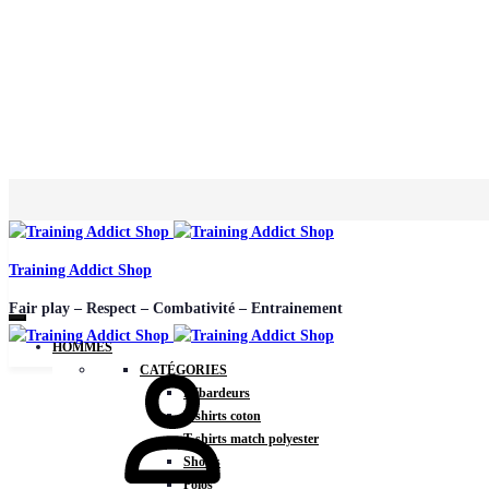
Training Addict Shop
Fair play – Respect – Combativité – Entrainement
HOMMES
CATÉGORIES
Débardeurs
T-shirts coton
T-shirts match polyester
Shorts
Polos