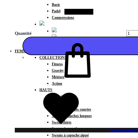
Basic
Padel
Compressions
Quantité
FEMMES
COLLECTIONS
Fitness
Gravity
Météore
Ajouter
Action
HAUTS
Brassières
Débardeurs
T-shirts manches courtes
T-shirts manches longues
Sweat-shirts
Sweats à capuche
Liste de souhait
Sweats à capuche zippé