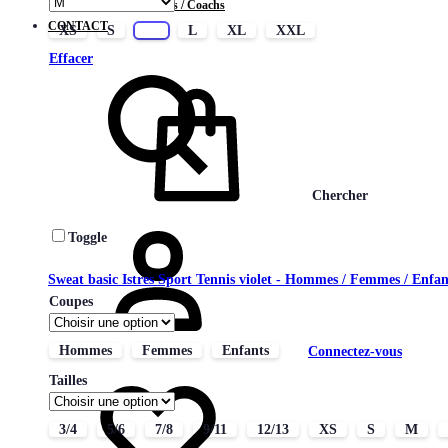
Contrats Joueurs / Coachs
CONTACT
XS
S
M
L
XL
XXL
Effacer
Chercher
Toggle
Sweat basic Istres Sport Tennis violet - Hommes / Femmes / Enfa
Coupes
Hommes
Femmes
Enfants
Connectez-vous
Tailles
3/4
5/6
7/8
9/11
12/13
XS
S
M