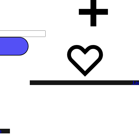
 au panier
Lis
s