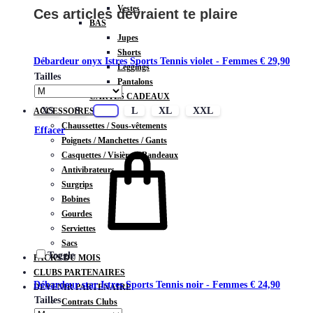
Vestes
Ces articles devraient te plaire
BAS
Jupes
Shorts
Débardeur onyx Istres Sports Tennis violet - Femmes
€
29,90
Leggings
Tailles
Pantalons
CARTES CADEAUX
XS
S
M
L
XL
XXL
ACCESSOIRES
Chaussettes / Sous-vêtements
Effacer
Poignets / Manchettes / Gants
Casquettes / Visières / Bandeaux
Antivibrateurs
Surgrips
Bobines
Gourdes
Serviettes
Sacs
Toggle
PACKS DU MOIS
CLUBS PARTENAIRES
Débardeur star Istres Sports Tennis noir - Femmes
€
24,90
DEVENIR PARTENAIRE
Tailles
Contrats Clubs