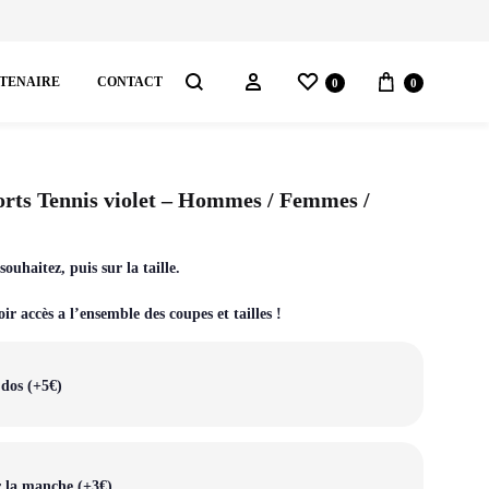
Liste de souhaits
Panier
Connectez-vous
RTENAIRE
CONTACT
0
0
Chercher
AS
ports Tennis violet – Hommes / Femmes /
pes
ouhaitez, puis sur la taille.
orts
r accès a l’ensemble des coupes et tailles !
ggings
ntalons
 dos (+5€)
r la manche (+3€)