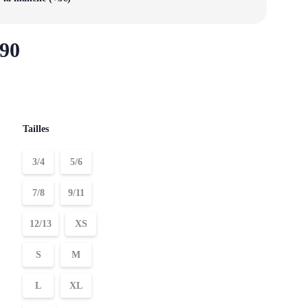
90
Tailles
3/4
5/6
7/8
9/11
12/13
XS
S
M
L
XL