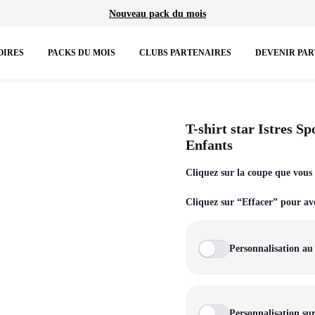
Nouveau pack du mois
OIRES
PACKS DU MOIS
CLUBS PARTENAIRES
DEVENIR PA
IONS SPÉCIALES
HAUTS
COLLECTIONS
B
T-shirt star Istres S
Enfants
Brassières
Prestige
Ju
Cliquez sur la coupe que vous s
Débardeurs
Rex
Sh
Cliquez sur “Effacer” pour avoi
T-shirts manches courtes
TA Court
Le
T-shirts manches longues
Premium
Pa
Personnalisation au
Sweat-shirts
Miami
Sweats à capuche
Storm
Personnalisation su