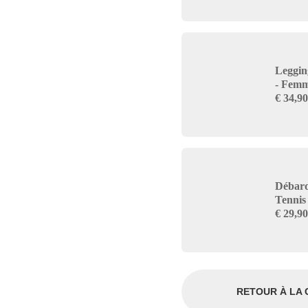
Legging
- Fem
€
34,90
Débard
Tennis
€
29,90
RETOUR À LA 