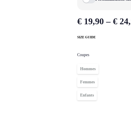
Sweats à capuche zippé
Victory
Vestes
Météore
€
19,90
–
€
24,
Basic
SIZE GUIDE
Padel
Compressions
Coupes
Hommes
Femmes
Enfants