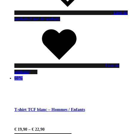
Liste de
souhaits
Liste de souhaits
Liste de
souhaits
60%
T-shirt TCF blanc – Hommes / Enfants
€
19,90
–
€
22,90