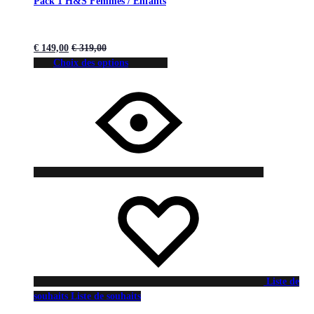
Pack 1 H&S Femmes / Enfants
€
149,00
€
319,00
Choix des options
Liste de
souhaits
Liste de souhaits