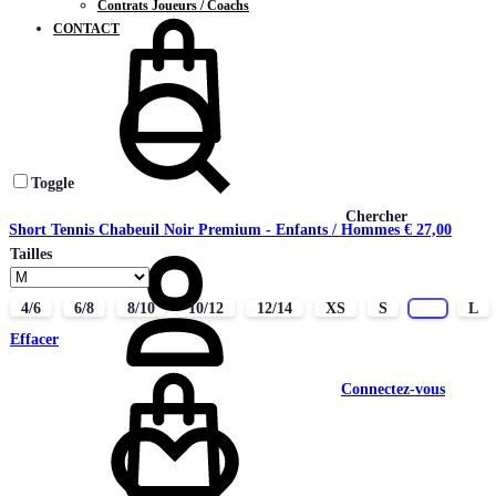
Contrats Joueurs / Coachs
CONTACT
Toggle
Chercher
Short Tennis Chabeuil Noir Premium - Enfants / Hommes
€
27,00
Tailles
4/6
6/8
8/10
10/12
12/14
XS
S
M
L
Effacer
Connectez-vous