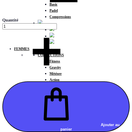
Basic
Padel
Compressions
Quantité
FEMMES
COLLECTIONS
Fitness
Gravity
Météore
Action
HAUTS
Brassières
Débardeurs
T-shirts manches courtes
T-shirts manches longues
Sweat-shirts
Sweats à capuche
Ajouter au
panier
Sweats à capuche zippé