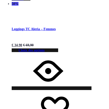
50%
Leggings TC Aleria – Femmes
€
34,90
€
69,90
Choix des options