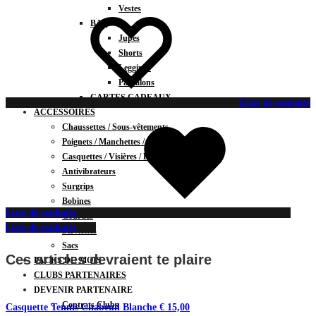
Vestes
BAS
Jupes
Shorts
Leggings
Pantalons
CARTES CADEAUX
Liste de souhaits
ACCESSOIRES
Chaussettes / Sous-vêtements
Poignets / Manchettes / Gants
Casquettes / Visières / Bandeaux
Antivibrateurs
Surgrips
Bobines
Liste de souhaits
Gourdes
Liste de souhaits
Serviettes
Sacs
Ces articles devraient te plaire
PACKS DU MOIS
CLUBS PARTENAIRES
DEVENIR PARTENAIRE
Contrats Clubs
Casquette Tennis Chabeuil Blanche
€
15,00