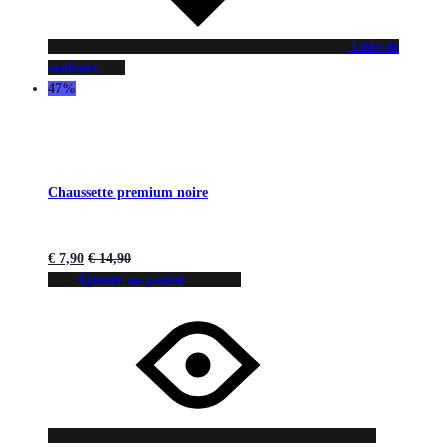
Liste de
souhaits
47%
Chaussette premium noire
€
7,90
€
14,90
Ajouter au panier