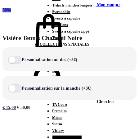
Mon compte
T-shirts manches longues
50%
Sweat-shirt
Sweats à capuche
Pantalons
Sweats à capuche zippé
Visière Tennis Chabeuil Noire
Vestes
COLLECTIONS SPÉCIALES
Panier
0
Personnalisation au dos (+5€)
COLLECTIONS
Personnalisation sur la manche (+3€)
Prestige
Rex
Chercher
TA Court
€
15,00
€
30,00
Premium
Miami
Storm
Victory
Météore