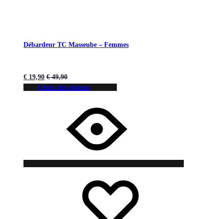
Débardeur TC Masseube – Femmes
€
19,90
€
49,90
Choix des options