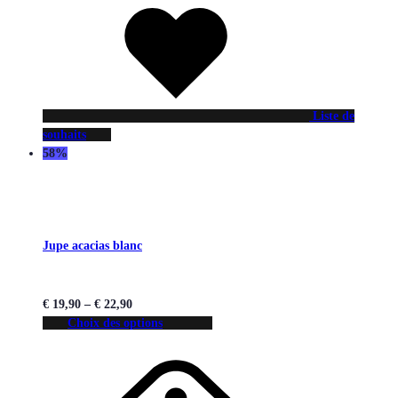
Liste de
souhaits
58%
Jupe acacias blanc
€
19,90
–
€
22,90
Choix des options