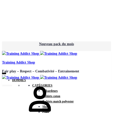
Nouveau pack du mois
Training Addict Shop
Fair play – Respect – Combativité – Entrainement
HOMMES
CATÉGORIES
Débardeurs
T-shirts coton
T-shirts match polyester
Shorts
Polos