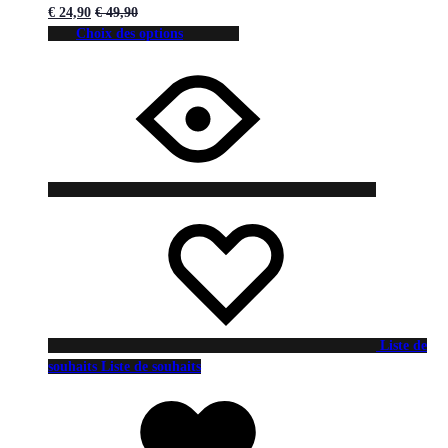
€
24,90
€
49,90
Choix des options
Liste de
souhaits
Liste de souhaits