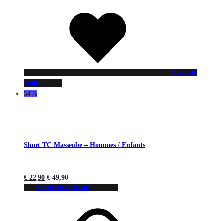
Liste de
souhaits
54%
Short TC Masseube – Hommes / Enfants
€
22,90
€
49,90
Choix des options