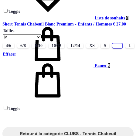
Toggle
Liste de souhaits
0
Short Tennis Chabeuil Blanc Premium - Enfants / Hommes
€
27,00
Tailles
4/6
6/8
8/10
10/12
12/14
XS
S
M
L
Effacer
Panier
0
Toggle
Retour à la catégorie CLUBS - Tennis Chabeuil