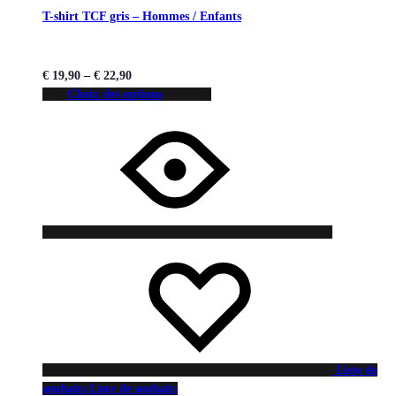
T-shirt TCF gris – Hommes / Enfants
€
19,90
–
€
22,90
Choix des options
Liste de
souhaits
Liste de souhaits