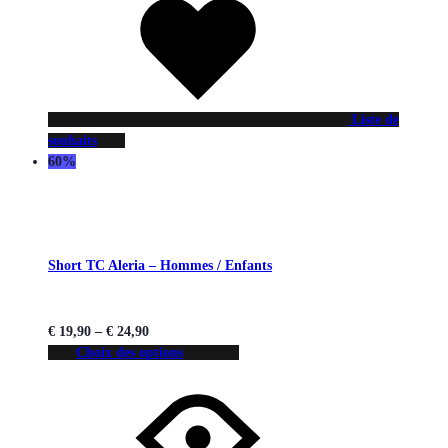
Liste de
souhaits
60%
Short TC Aleria – Hommes / Enfants
€
19,90
–
€
24,90
Choix des options