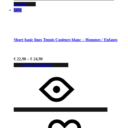
souhaits
54%
Short basic lines Tennis Cooleurs blanc – Hommes / Enfants
€
22,90
–
€
24,90
Choix des options