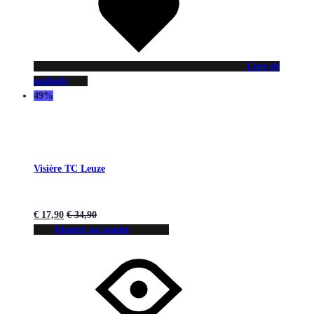
Liste de
souhaits
49%
Visière TC Leuze
€
17,90
€
34,90
Ajouter au panier