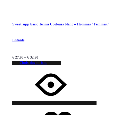
Sweat zipp basic Tennis Cooleurs blanc – Hommes / Femmes /
Enfants
€
27,90
–
€
32,90
Choix des options