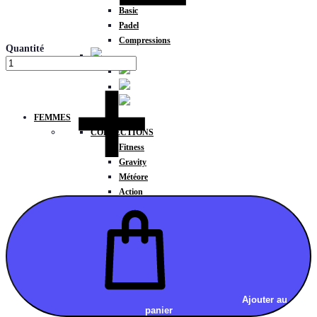
Basic
Padel
Compressions
Quantité
FEMMES
COLLECTIONS
Fitness
Gravity
Météore
Action
HAUTS
Brassières
Débardeurs
T-shirts manches courtes
T-shirts manches longues
Sweat-shirts
Sweats à capuche
Ajouter au
panier
Sweats à capuche zippé