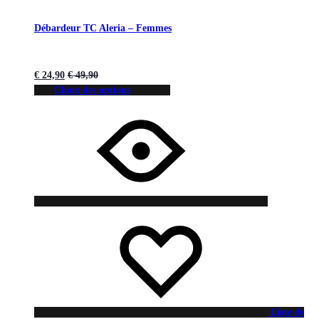
Débardeur TC Aleria – Femmes
€
24,90
€
49,90
Choix des options
Liste de