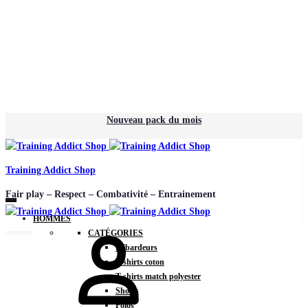
Nouveau pack du mois
Training Addict Shop
Fair play – Respect – Combativité – Entrainement
HOMMES
CATÉGORIES
Débardeurs
T-shirts coton
T-shirts match polyester
Shorts
Polos