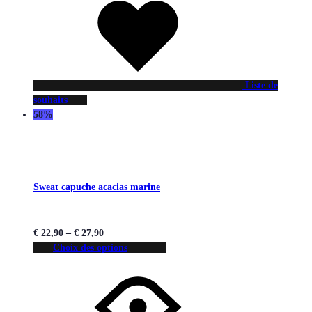
Liste de
souhaits
58%
Sweat capuche acacias marine
€
22,90
–
€
27,90
Choix des options