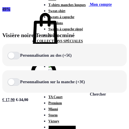
Mon compte
T-shirts manches longues
49%
Sweat-shirt
Sweats à capuche
Pantalons
Sweats à capuche zippé
Visière noire Tennis Locminé
Vestes
COLLECTIONS SPÉCIALES
Panier
0
Personnalisation au dos (+5€)
COLLECTIONS
Personnalisation sur la manche (+3€)
Prestige
Rex
Chercher
TA Court
€
17,90
€
34,90
Premium
Miami
Storm
Victory
Météore