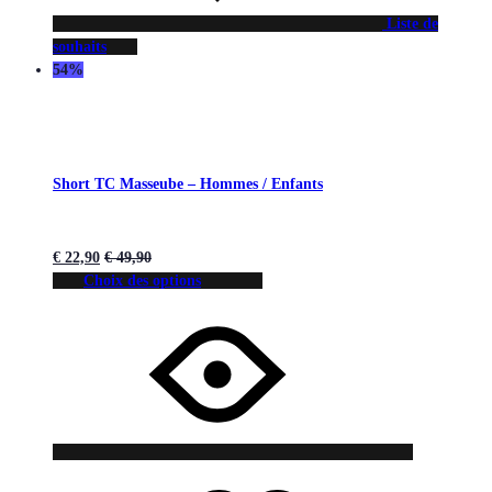
Liste de
souhaits
54%
Short TC Masseube – Hommes / Enfants
€
22,90
€
49,90
Choix des options