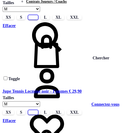
Contrats Joueurs / Coachs
Tailles
CONTACT
XS
S
M
L
XL
XXL
Effacer
Chercher
Toggle
Jupe Tennis Locminé noir - Femmes
€
29,90
Tailles
Connectez-vous
XS
S
M
L
XL
XXL
Effacer