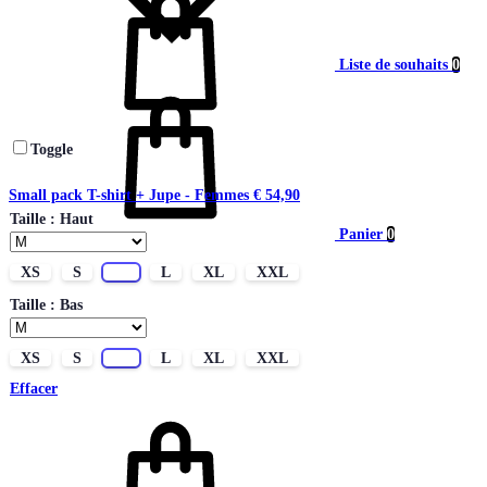
Liste de souhaits
0
Toggle
Small pack T-shirt + Jupe - Femmes
€
54,90
Taille : Haut
Panier
0
XS
S
M
L
XL
XXL
Taille : Bas
XS
S
M
L
XL
XXL
Effacer