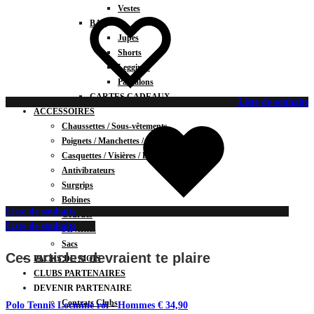
Vestes
BAS
Jupes
Shorts
Leggings
Pantalons
CARTES CADEAUX
Liste de souhaits
ACCESSOIRES
Chaussettes / Sous-vêtements
Poignets / Manchettes / Gants
Casquettes / Visières / Bandeaux
Antivibrateurs
Surgrips
Bobines
Liste de souhaits
Gourdes
Liste de souhaits
Serviettes
Sacs
Ces articles devraient te plaire
PACKS DU MOIS
CLUBS PARTENAIRES
DEVENIR PARTENAIRE
Contrats Clubs
Polo Tennis Locminé roi - Hommes
€
34,90