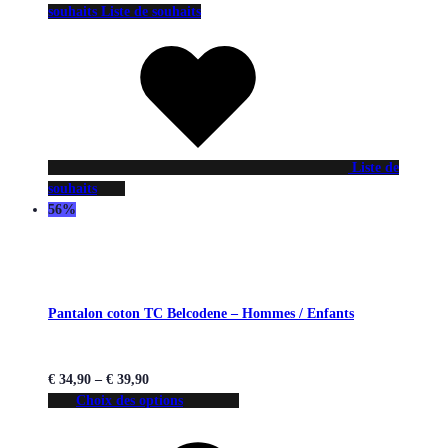
souhaits
Liste de souhaits
Liste de
souhaits
56%
Pantalon coton TC Belcodene – Hommes / Enfants
€
34,90
–
€
39,90
Choix des options