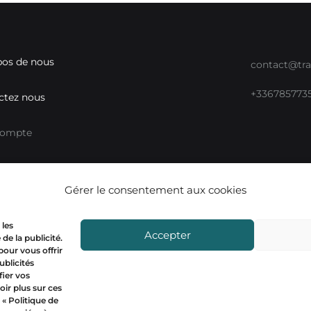
pos de nous
contact@tra
+336785773
ctez nous
compte
ux sociaux
Mon compt
Gérer le consentement aux cookies
 les
Accepter
de la publicité.
 pour vous offrir
ublicités
ier vos
oir plus sur ces
 «
Politique de