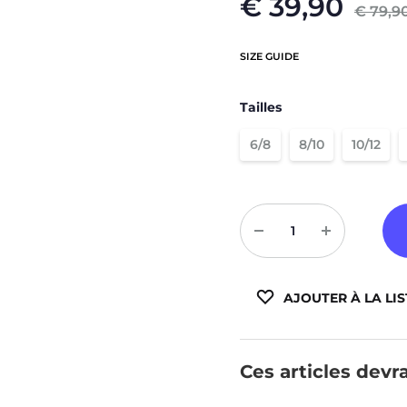
€
39,90
€
79,9
Sweats à capuche zippé
Victory
Vestes
Météore
SIZE GUIDE
Basic
Tailles
Padel
6/8
8/10
10/12
Compressions
Quantité
AJOUTER À LA LIS
Ces articles devra