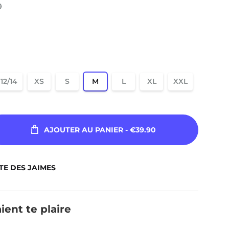
0
12/14
XS
S
M
L
XL
XXL
AJOUTER AU PANIER
- €39.90
TE DES JAIMES
ient te plaire