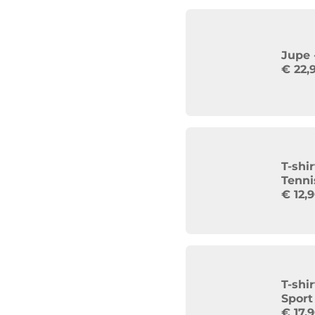
Jupe 
€
22,
T-shi
Tenni
€
12,
T-shi
Sport
€
17,