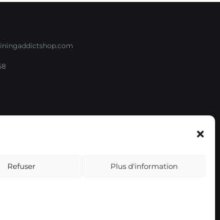
iningaddictshop.com
58
e
Refuser
Plus d'information
EUR
USD