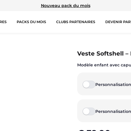
Nouveau pack du mois
RES
PACKS DU MOIS
CLUBS PARTENAIRES
DEVENIR PAR
TIONS SPÉCIALES
HAUTS
COLLECTIONS
B
Veste Softshell –
Modèle enfant avec cap
Brassières
Prestige
Ju
Débardeurs
Rex
Sh
Personnalisation
T-shirts manches courtes
TA Court
Le
T-shirts manches longues
Premium
Pa
Personnalisation
Sweat-shirts
Miami
Sweats à capuche
Storm