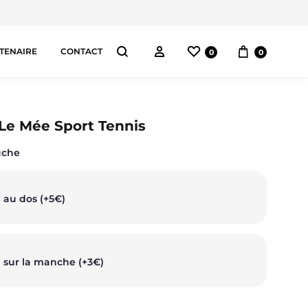
Liste de souhaits
Panier
Connectez-vous
TENAIRE
CONTACT
0
0
Chercher
AS
 Le Mée Sport Tennis
uche
pes
orts
 au dos (+5€)
ggings
ntalons
 sur la manche (+3€)